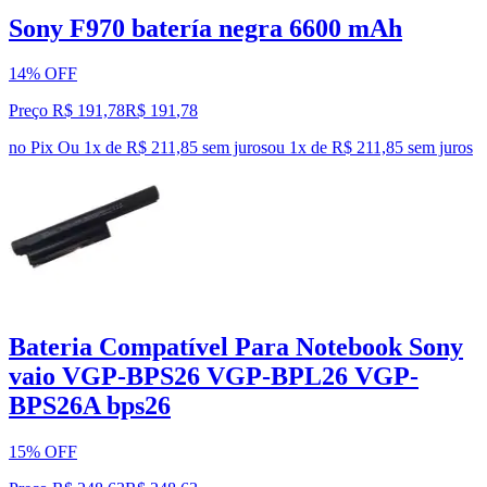
Sony F970 batería negra 6600 mAh
14% OFF
Preço R$ 191,78
R$
191
,
78
no Pix
Ou 1x de R$ 211,85 sem juros
ou
1
x de
R$ 211,85
sem juros
Bateria Compatível Para Notebook Sony
vaio VGP-BPS26 VGP-BPL26 VGP-
BPS26A bps26
15% OFF