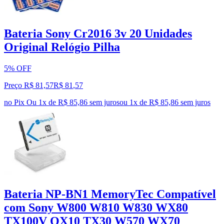
Bateria Sony Cr2016 3v 20 Unidades
Original Relógio Pilha
5% OFF
Preço R$ 81,57
R$
81
,
57
no Pix
Ou 1x de R$ 85,86 sem juros
ou
1
x de
R$ 85,86
sem juros
Bateria NP-BN1 MemoryTec Compatível
com Sony W800 W810 W830 WX80
TX100V QX10 TX30 W570 WX70