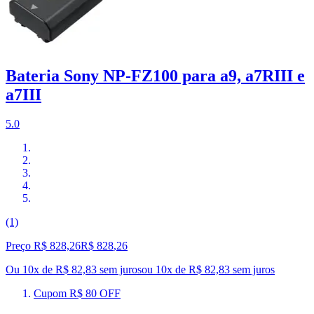
Bateria Sony NP-FZ100 para a9, a7RIII e
a7III
5.0
(1)
Preço R$ 828,26
R$
828
,
26
Ou 10x de R$ 82,83 sem juros
ou
10
x de
R$ 82,83
sem juros
Cupom R$ 80 OFF