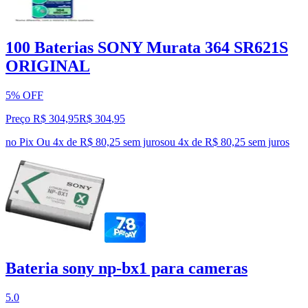
100 Baterias SONY Murata 364 SR621S
ORIGINAL
5% OFF
Preço R$ 304,95
R$
304
,
95
no Pix
Ou 4x de R$ 80,25 sem juros
ou
4
x de
R$ 80,25
sem juros
Bateria sony np-bx1 para cameras
5.0