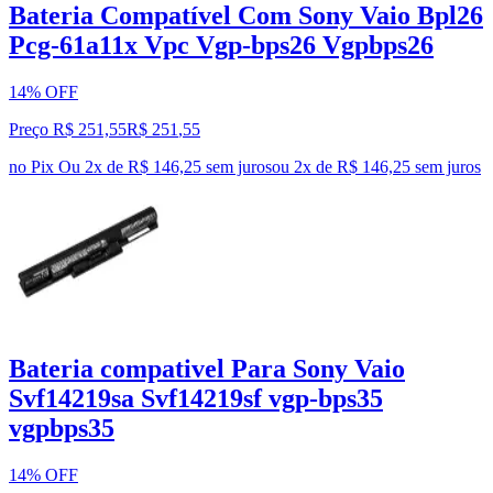
Bateria Compatível Com Sony Vaio Bpl26
Pcg-61a11x Vpc Vgp-bps26 Vgpbps26
14% OFF
Preço R$ 251,55
R$
251
,
55
no Pix
Ou 2x de R$ 146,25 sem juros
ou
2
x de
R$ 146,25
sem juros
Bateria compativel Para Sony Vaio
Svf14219sa Svf14219sf vgp-bps35
vgpbps35
14% OFF