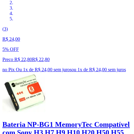
(3)
R$ 24,00
5% OFF
Preço R$ 22,80
R$
22
,
80
no Pix
Ou 1x de R$ 24,00 sem juros
ou
1
x de
R$ 24,00
sem juros
Bateria NP-BG1 MemoryTec Compatível
com Sony H3 H7 H9 H10 H20 H50 H55