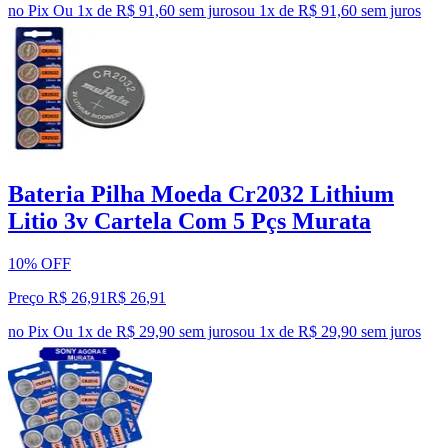
no Pix
Ou 1x de R$ 91,60 sem juros
ou
1
x de
R$ 91,60
sem juros
Bateria Pilha Moeda Cr2032 Lithium
Litio 3v Cartela Com 5 Pçs Murata
10% OFF
Preço R$ 26,91
R$
26
,
91
no Pix
Ou 1x de R$ 29,90 sem juros
ou
1
x de
R$ 29,90
sem juros