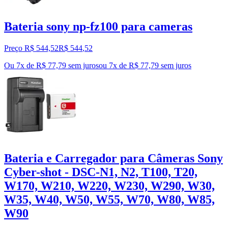
Bateria sony np-fz100 para cameras
Preço R$ 544,52
R$
544
,
52
Ou 7x de R$ 77,79 sem juros
ou
7
x de
R$ 77,79
sem juros
Bateria e Carregador para Câmeras Sony
Cyber-shot - DSC-N1, N2, T100, T20,
W170, W210, W220, W230, W290, W30,
W35, W40, W50, W55, W70, W80, W85,
W90