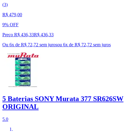
(3)
R$ 479,00
9% OFF
Preço R$ 436,33
R$
436
,
33
Ou 6x de R$ 72,72 sem juros
ou
6
x de
R$ 72,72
sem juros
5 Baterias SONY Murata 377 SR626SW
ORIGINAL
5.0