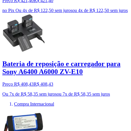
Preço R$ 421,40
R$
421
,
40
no Pix
Ou 4x de R$ 122,50 sem juros
ou
4
x de
R$ 122,50
sem juros
Bateria de reposição e carregador para
Sony A6400 A6000 ZV-E10
Preço R$ 408,43
R$
408
,
43
Ou 7x de R$ 58,35 sem juros
ou
7
x de
R$ 58,35
sem juros
Compra Internacional