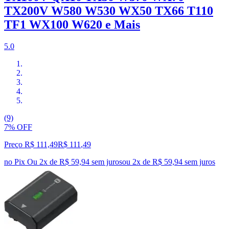
TX200V W580 W530 WX50 TX66 T110
TF1 WX100 W620 e Mais
5.0
(9)
7% OFF
Preço R$ 111,49
R$
111
,
49
no Pix
Ou 2x de R$ 59,94 sem juros
ou
2
x de
R$ 59,94
sem juros