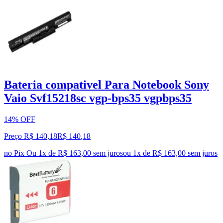
Bateria compativel Para Notebook Sony
Vaio Svf15218sc vgp-bps35 vgpbps35
14% OFF
Preço R$ 140,18
R$
140
,
18
no Pix
Ou 1x de R$ 163,00 sem juros
ou
1
x de
R$ 163,00
sem juros