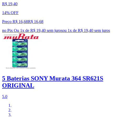
R$ 19,40
14% OFF
Preço R$ 16,68
R$
16
,
68
no Pix
Ou 1x de R$ 19,40 sem juros
ou
1
x de
R$ 19,40
sem juros
5 Baterias SONY Murata 364 SR621S
ORIGINAL
5.0