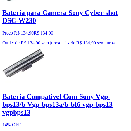
Bateria para Camera Sony Cyber-shot
DSC-W230
Preço R$ 134,90
R$
134
,
90
Ou 1x de R$ 134,90 sem juros
ou
1
x de
R$ 134,90
sem juros
Bateria Compatível Com Sony Vgp-
bps13/b Vgp-bps13a/b-bf6 vgp-bps13
vgpbps13
14% OFF