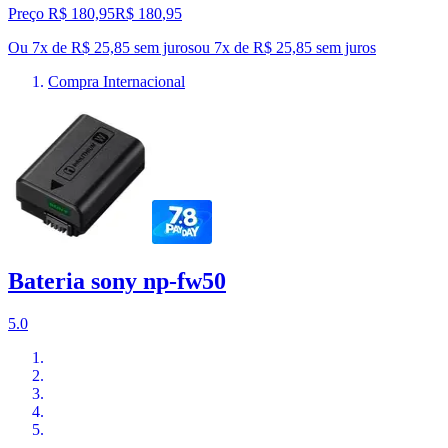
Preço R$ 180,95
R$
180
,
95
Ou 7x de R$ 25,85 sem juros
ou
7
x de
R$ 25,85
sem juros
Compra Internacional
Bateria sony np-fw50
5.0