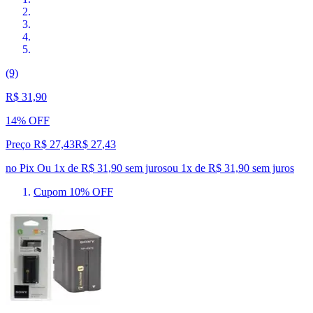
(9)
R$ 31,90
14% OFF
Preço R$ 27,43
R$
27
,
43
no Pix
Ou 1x de R$ 31,90 sem juros
ou
1
x de
R$ 31,90
sem juros
Cupom 10% OFF