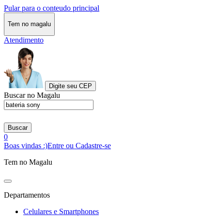
Pular para o conteudo principal
Tem no magalu
Atendimento
Digite seu CEP
Buscar no Magalu
Buscar
0
Boas vindas :)
Entre ou Cadastre-se
Tem no Magalu
Departamentos
Celulares e Smartphones