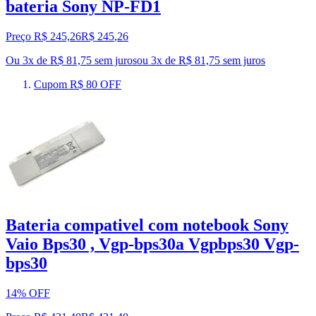
bateria Sony NP-FD1
Preço R$ 245,26
R$
245
,
26
Ou 3x de R$ 81,75 sem juros
ou
3
x de
R$ 81,75
sem juros
Cupom R$ 80 OFF
Bateria compativel com notebook Sony
Vaio Bps30 , Vgp-bps30a Vgpbps30 Vgp-
bps30
14% OFF