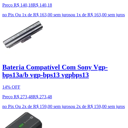
Preço R$ 140,18
R$
140
,
18
no Pix
Ou 1x de R$ 163,00 sem juros
ou
1
x de
R$ 163,00
sem juros
Bateria Compatível Com Sony Vgp-
bps13a/b vgp-bps13 vgpbps13
14% OFF
Preço R$ 273,48
R$
273
,
48
no Pix
Ou 2x de R$ 159,00 sem juros
ou
2
x de
R$ 159,00
sem juros