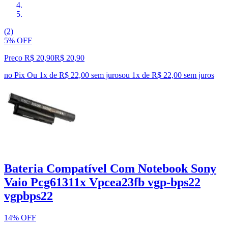
(2)
5% OFF
Preço R$ 20,90
R$
20
,
90
no Pix
Ou 1x de R$ 22,00 sem juros
ou
1
x de
R$ 22,00
sem juros
Bateria Compatível Com Notebook Sony
Vaio Pcg61311x Vpcea23fb vgp-bps22
vgpbps22
14% OFF