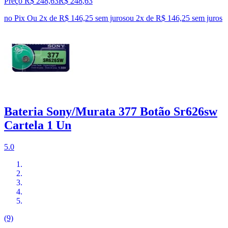
Preço R$ 248,63
R$
248
,
63
no Pix
Ou 2x de R$ 146,25 sem juros
ou
2
x de
R$ 146,25
sem juros
Bateria Sony/Murata 377 Botão Sr626sw
Cartela 1 Un
5.0
(9)