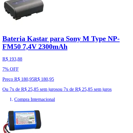
Bateria Kastar para Sony M Type NP-
FM50 7,4V 2300mAh
R$ 193,88
7% OFF
Preço R$ 180,95
R$
180
,
95
Ou 7x de R$ 25,85 sem juros
ou
7
x de
R$ 25,85
sem juros
Compra Internacional