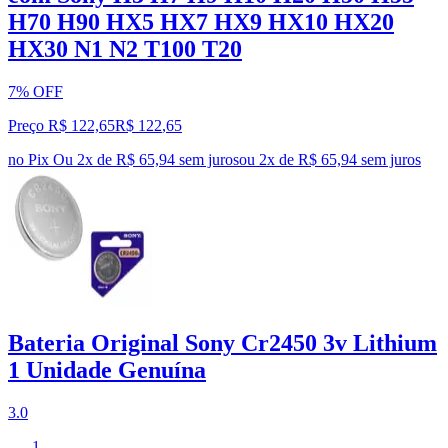
H70 H90 HX5 HX7 HX9 HX10 HX20
HX30 N1 N2 T100 T20
7% OFF
Preço R$ 122,65
R$
122
,
65
no Pix
Ou 2x de R$ 65,94 sem juros
ou
2
x de
R$ 65,94
sem juros
Bateria Original Sony Cr2450 3v Lithium
1 Unidade Genuína
3.0