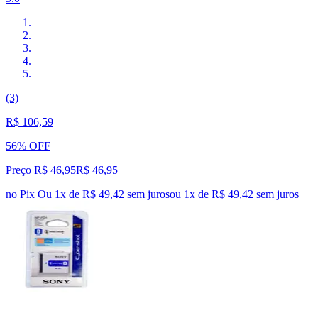
(3)
R$ 106,59
56% OFF
Preço R$ 46,95
R$
46
,
95
no Pix
Ou 1x de R$ 49,42 sem juros
ou
1
x de
R$ 49,42
sem juros