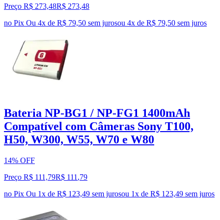
Preço R$ 273,48
R$
273
,
48
no Pix
Ou 4x de R$ 79,50 sem juros
ou
4
x de
R$ 79,50
sem juros
Bateria NP-BG1 / NP-FG1 1400mAh
Compatível com Câmeras Sony T100,
H50, W300, W55, W70 e W80
14% OFF
Preço R$ 111,79
R$
111
,
79
no Pix
Ou 1x de R$ 123,49 sem juros
ou
1
x de
R$ 123,49
sem juros