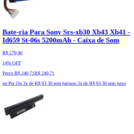
Bate-ria Para Sony Srs-xb30 Xb43 Xb41 -
Id659 St-06s 5200mAh - Caixa de Som
R$ 279,90
14% OFF
Preço R$ 240,71
R$
240
,
71
no Pix
Ou 3x de R$ 93,30 sem juros
ou
3
x de
R$ 93,30
sem juros