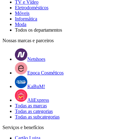
TV e Vídeo
Eletrodomésticos
Móveis
Informática
Moda
Todos os departamentos
Nossas marcas e parceiros
Netshoes
Epoca Cosméticos
KaBuM!
AliExpress
Todas as marcas
Todas as categorias
Todas as subcategorias
Serviços e benefícios
Cartão Luiza