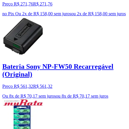
Preço R$ 271,76
R$
271
,
76
no Pix
Ou 2x de R$ 158,00 sem juros
ou
2
x de
R$ 158,00
sem juros
Bateria Sony NP-FW50 Recarregável
(Original)
Preço R$ 561,32
R$
561
,
32
Ou 8x de R$ 70,17 sem juros
ou
8
x de
R$ 70,17
sem juros