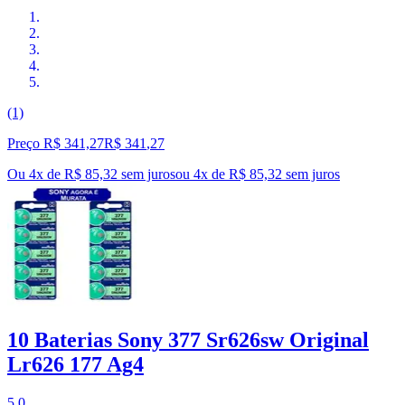
(1)
Preço R$ 341,27
R$
341
,
27
Ou 4x de R$ 85,32 sem juros
ou
4
x de
R$ 85,32
sem juros
10 Baterias Sony 377 Sr626sw Original
Lr626 177 Ag4
5.0