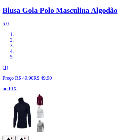
Blusa Gola Polo Masculina Algodão
5.0
(1)
Preço R$ 49,90
R$
49
,
90
no PIX