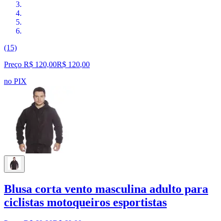
(15)
Preço R$ 120,00
R$
120
,
00
no PIX
Blusa corta vento masculina adulto para
ciclistas motoqueiros esportistas