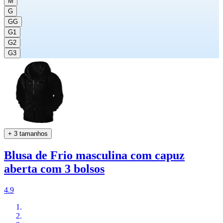
M
G
GG
G1
G2
G3
+ 3 tamanhos
Blusa de Frio masculina com capuz
aberta com 3 bolsos
4.9