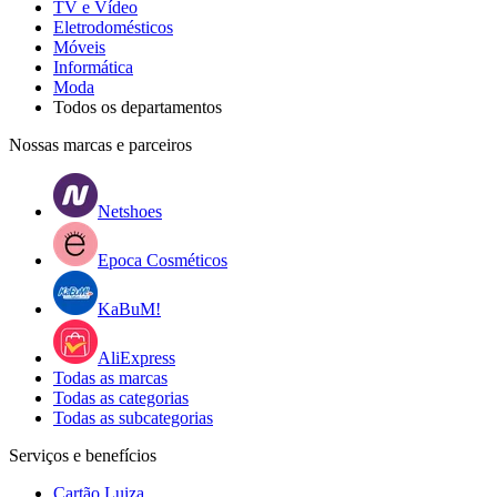
TV e Vídeo
Eletrodomésticos
Móveis
Informática
Moda
Todos os departamentos
Nossas marcas e parceiros
Netshoes
Epoca Cosméticos
KaBuM!
AliExpress
Todas as marcas
Todas as categorias
Todas as subcategorias
Serviços e benefícios
Cartão Luiza