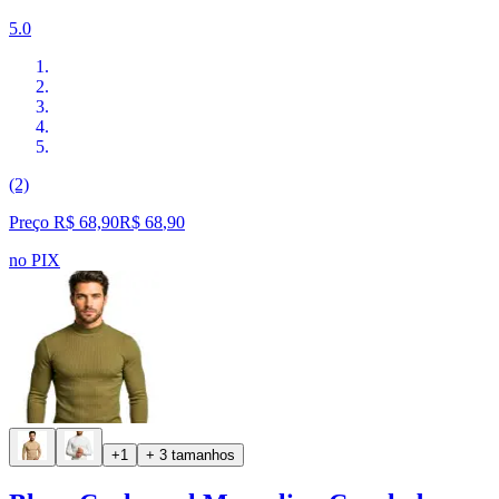
5.0
(2)
Preço R$ 68,90
R$
68
,
90
no PIX
+1
+ 3 tamanhos