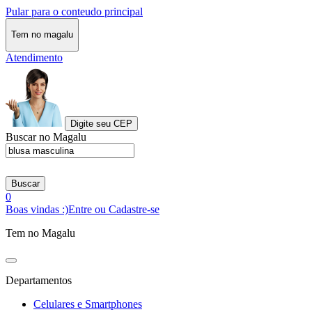
Pular para o conteudo principal
Tem no magalu
Atendimento
Digite seu CEP
Buscar no Magalu
Buscar
0
Boas vindas :)
Entre ou Cadastre-se
Tem no Magalu
Departamentos
Celulares e Smartphones