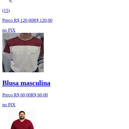
(15)
Preço R$ 120,00
R$
120
,
00
no PIX
Blusa masculina
Preço R$ 60,00
R$
60
,
00
no PIX