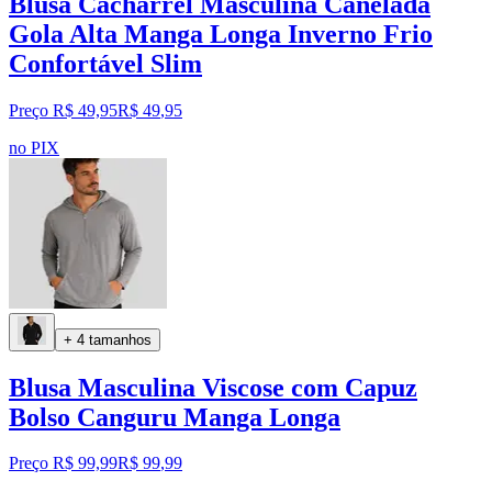
Blusa Cacharrel Masculina Canelada
Gola Alta Manga Longa Inverno Frio
Confortável Slim
Preço R$ 49,95
R$
49
,
95
no PIX
+ 4 tamanhos
Blusa Masculina Viscose com Capuz
Bolso Canguru Manga Longa
Preço R$ 99,99
R$
99
,
99