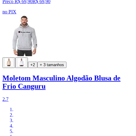
Preço R$ 69,90
R$
69
,
90
no PIX
+2
+ 3 tamanhos
Moletom Masculino Algodão Blusa de
Frio Canguru
2.7