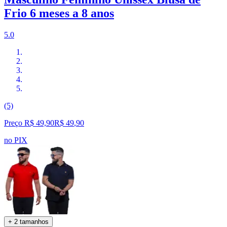
Frio 6 meses a 8 anos
5.0
(5)
Preço R$ 49,90
R$
49
,
90
no PIX
+ 2 tamanhos