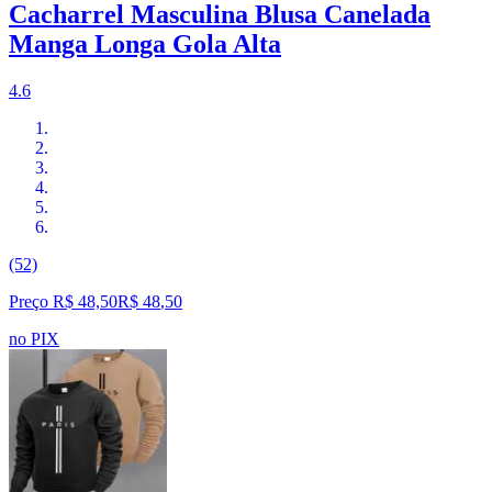
Cacharrel Masculina Blusa Canelada
Manga Longa Gola Alta
4.6
(52)
Preço R$ 48,50
R$
48
,
50
no PIX