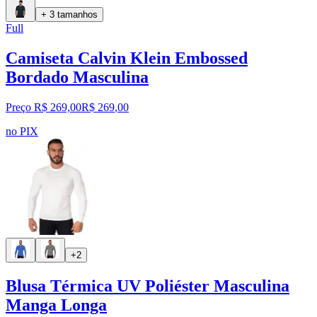
+ 3 tamanhos
Full
Camiseta Calvin Klein Embossed
Bordado Masculina
Preço R$ 269,00
R$
269
,
00
no PIX
+2
Blusa Térmica UV Poliéster Masculina
Manga Longa