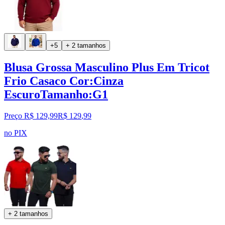
+5
+ 2 tamanhos
Blusa Grossa Masculino Plus Em Tricot
Frio Casaco Cor:Cinza
EscuroTamanho:G1
Preço R$ 129,99
R$
129
,
99
no PIX
+ 2 tamanhos