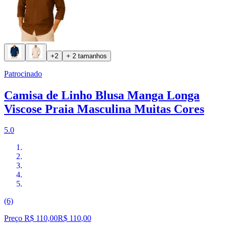
+2
+ 2 tamanhos
Patrocinado
Camisa de Linho Blusa Manga Longa
Viscose Praia Masculina Muitas Cores
5.0
(6)
Preço R$ 110,00
R$
110
,
00