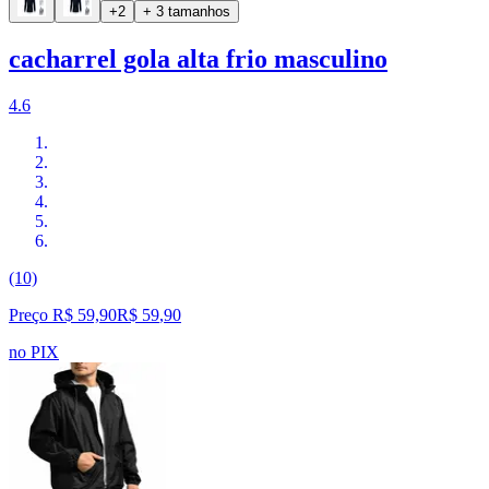
+2
+ 3 tamanhos
cacharrel gola alta frio masculino
4.6
(10)
Preço R$ 59,90
R$
59
,
90
no PIX