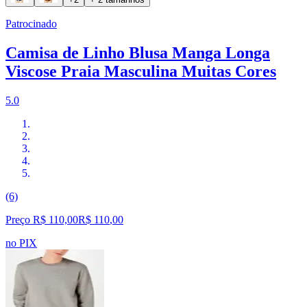
Patrocinado
Camisa de Linho Blusa Manga Longa
Viscose Praia Masculina Muitas Cores
5.0
(6)
Preço R$ 110,00
R$
110
,
00
no PIX