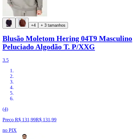
+4
+ 3 tamanhos
Blusão Moletom Hering 04T9 Masculino
Peluciado Algodão T. P/XXG
3.5
(4)
Preço R$ 131,99
R$
131
,
99
no PIX