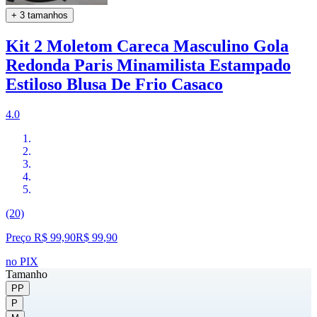
+ 3 tamanhos
Kit 2 Moletom Careca Masculino Gola
Redonda Paris Minamilista Estampado
Estiloso Blusa De Frio Casaco
4.0
(20)
Preço R$ 99,90
R$
99
,
90
no PIX
Tamanho
PP
P