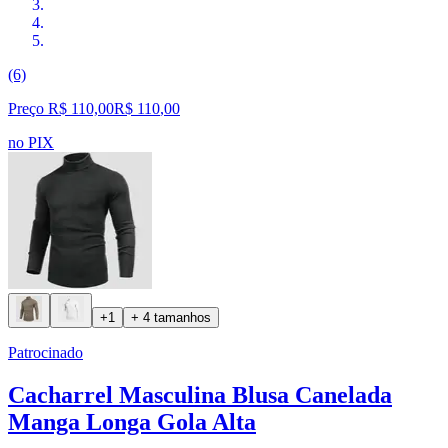
(6)
Preço R$ 110,00
R$
110
,
00
no PIX
+1
+ 4 tamanhos
Patrocinado
Cacharrel Masculina Blusa Canelada
Manga Longa Gola Alta