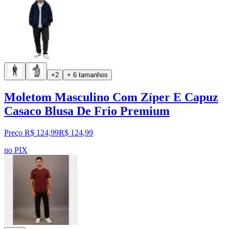
+2
+ 6 tamanhos
Moletom Masculino Com Zíper E Capuz
Casaco Blusa De Frio Premium
Preço R$ 124,99
R$
124
,
99
no PIX