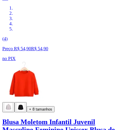
(4)
Preço R$ 54,90
R$
54
,
90
no PIX
+ 8 tamanhos
Blusa Moletom Infantil Juvenil
Masculino Feminino Unissex Blusa de