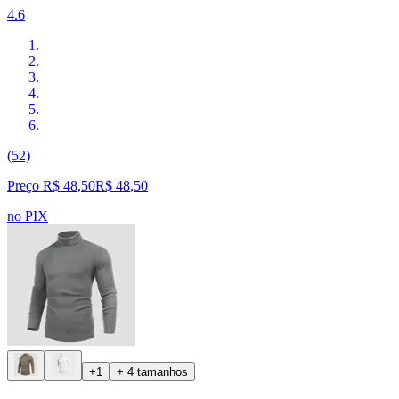
4.6
(52)
Preço R$ 48,50
R$
48
,
50
no PIX
+1
+ 4 tamanhos