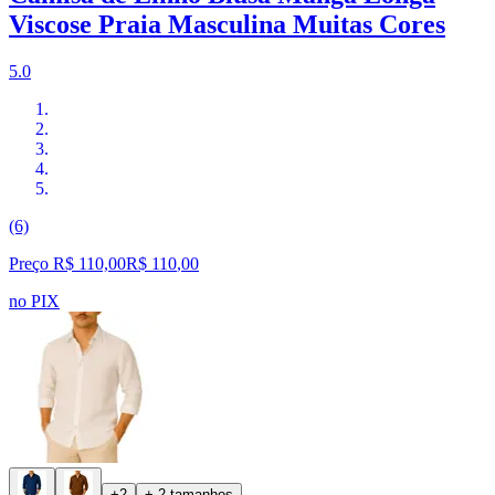
Viscose Praia Masculina Muitas Cores
5.0
(6)
Preço R$ 110,00
R$
110
,
00
no PIX
+2
+ 2 tamanhos