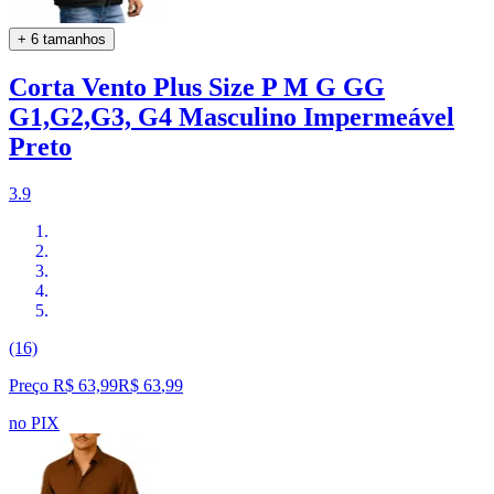
+ 6 tamanhos
Corta Vento Plus Size P M G GG
G1,G2,G3, G4 Masculino Impermeável
Preto
3.9
(16)
Preço R$ 63,99
R$
63
,
99
no PIX