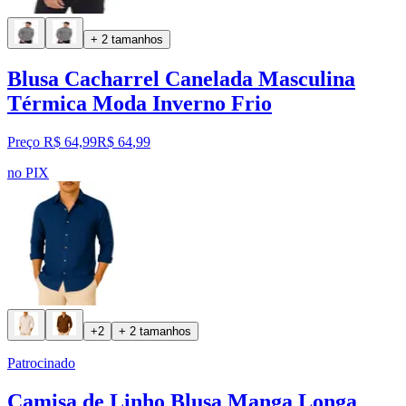
+ 2 tamanhos
Blusa Cacharrel Canelada Masculina
Térmica Moda Inverno Frio
Preço R$ 64,99
R$
64
,
99
no PIX
+2
+ 2 tamanhos
Patrocinado
Camisa de Linho Blusa Manga Longa