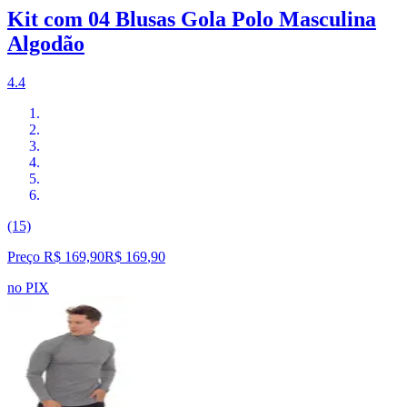
Kit com 04 Blusas Gola Polo Masculina
Algodão
4.4
(15)
Preço R$ 169,90
R$
169
,
90
no PIX