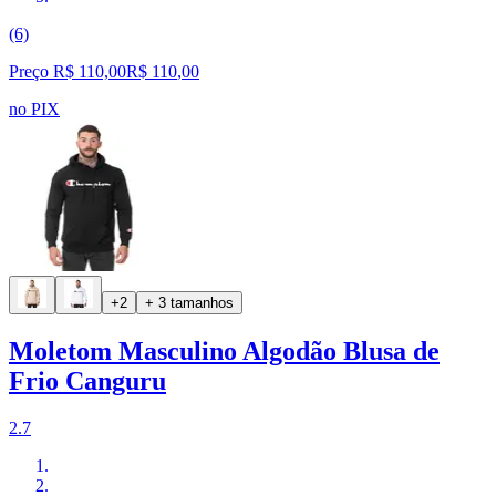
(6)
Preço R$ 110,00
R$
110
,
00
no PIX
+2
+ 3 tamanhos
Moletom Masculino Algodão Blusa de
Frio Canguru
2.7