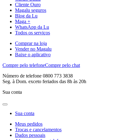
Cliente Ouro
Magalu seguros
Blog da Lu
Maga +
WhatsApp da Lu
Todos os serviços
Comprar na loja
Vender no Magalu
Baixe o aplicativo
Compre pelo telefone
Compre pelo chat
Número de telefone 0800 773 3838
Seg. à Dom. exceto feriados das 8h às 20h
Sua conta
Sua conta
Meus pedidos
Trocas e cancelamentos
Dados pessoais