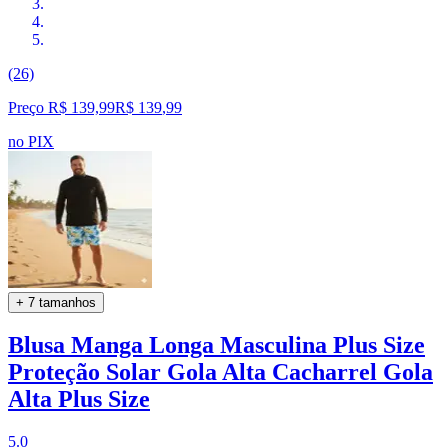
(26)
Preço R$ 139,99
R$
139
,
99
no PIX
+ 7 tamanhos
Blusa Manga Longa Masculina Plus Size
Proteção Solar Gola Alta Cacharrel Gola
Alta Plus Size
5.0