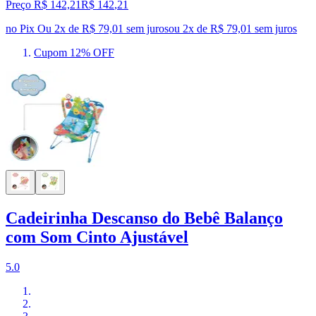
Preço R$ 142,21
R$
142
,
21
no Pix
Ou 2x de R$ 79,01 sem juros
ou
2
x de
R$ 79,01
sem juros
Cupom 12% OFF
Cadeirinha Descanso do Bebê Balanço
com Som Cinto Ajustável
5.0