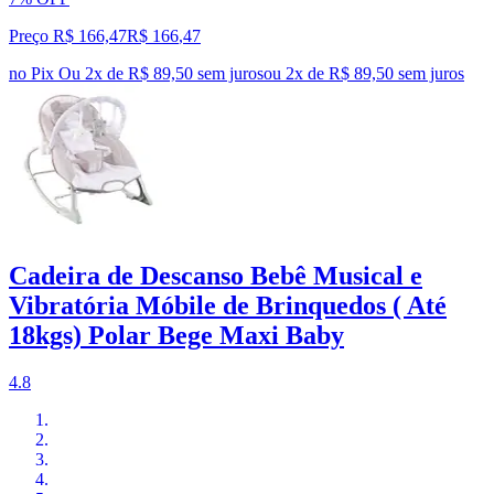
Preço R$ 166,47
R$
166
,
47
no Pix
Ou 2x de R$ 89,50 sem juros
ou
2
x de
R$ 89,50
sem juros
Cadeira de Descanso Bebê Musical e
Vibratória Móbile de Brinquedos ( Até
18kgs) Polar Bege Maxi Baby
4.8