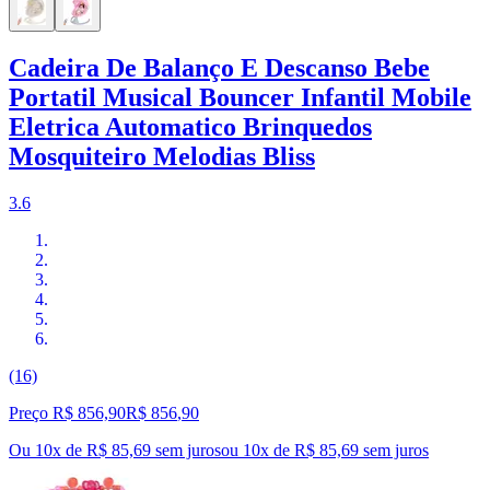
Cadeira De Balanço E Descanso Bebe
Portatil Musical Bouncer Infantil Mobile
Eletrica Automatico Brinquedos
Mosquiteiro Melodias Bliss
3.6
(16)
Preço R$ 856,90
R$
856
,
90
Ou 10x de R$ 85,69 sem juros
ou
10
x de
R$ 85,69
sem juros