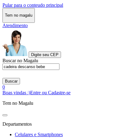
Pular para o conteudo principal
Tem no magalu
Atendimento
Digite seu CEP
Buscar no Magalu
Buscar
0
Boas vindas :)
Entre ou Cadastre-se
Tem no Magalu
Departamentos
Celulares e Smartphones