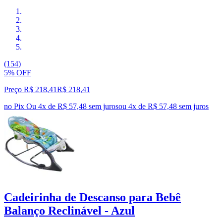
(154)
5% OFF
Preço R$ 218,41
R$
218
,
41
no Pix
Ou 4x de R$ 57,48 sem juros
ou
4
x de
R$ 57,48
sem juros
Cadeirinha de Descanso para Bebê
Balanço Reclinável - Azul