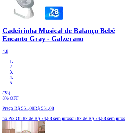
Cadeirinha Musical de Balanço Bebê
Encanto Gray - Galzerano
4.8
(38)
8% OFF
Preço R$ 551,08
R$
551
,
08
no Pix
Ou 8x de R$ 74,88 sem juros
ou
8
x de
R$ 74,88
sem juros