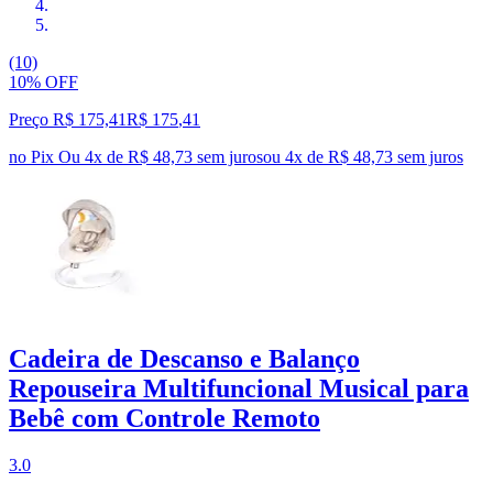
(10)
10% OFF
Preço R$ 175,41
R$
175
,
41
no Pix
Ou 4x de R$ 48,73 sem juros
ou
4
x de
R$ 48,73
sem juros
Cadeira de Descanso e Balanço
Repouseira Multifuncional Musical para
Bebê com Controle Remoto
3.0