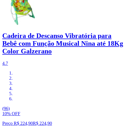
Cadeira de Descanso Vibratória para
Bebê com Função Musical Nina até 18Kg
Color Galzerano
4.7
(96)
10% OFF
Preço R$ 224,90
R$
224
,
90