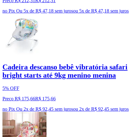
Preço R$ 212,31
R$
212
,
31
no Pix
Ou 5x de R$ 47,18 sem juros
ou
5
x de
R$ 47,18
sem juros
Cadeira descanso bebê vibratória safari
bright starts até 9kg menino menina
5% OFF
Preço R$ 175,66
R$
175
,
66
no Pix
Ou 2x de R$ 92,45 sem juros
ou
2
x de
R$ 92,45
sem juros