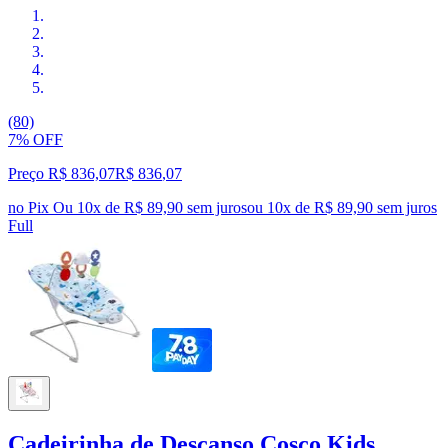
(80)
7% OFF
Preço R$ 836,07
R$
836
,
07
no Pix
Ou 10x de R$ 89,90 sem juros
ou
10
x de
R$ 89,90
sem juros
Full
Cadeirinha de Descanso Cosco Kids