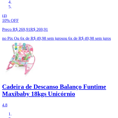
(4)
10% OFF
Preço R$ 269,91
R$
269
,
91
no Pix
Ou 6x de R$ 49,98 sem juros
ou
6
x de
R$ 49,98
sem juros
Cadeira de Descanso Balanço Funtime
Maxibaby 18kgs Unicórnio
4.8