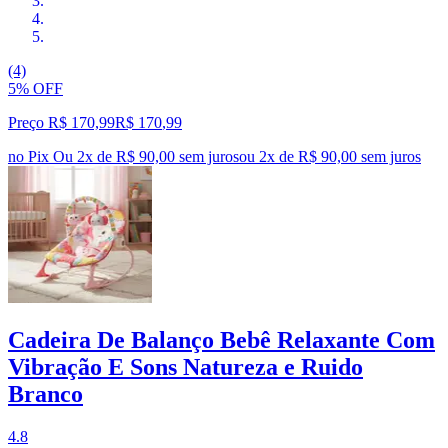
(4)
5% OFF
Preço R$ 170,99
R$
170
,
99
no Pix
Ou 2x de R$ 90,00 sem juros
ou
2
x de
R$ 90,00
sem juros
Cadeira De Balanço Bebê Relaxante Com
Vibração E Sons Natureza e Ruido
Branco
4.8