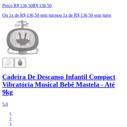
Preço R$ 136,50
R$
136
,
50
Ou 1x de R$ 136,50 sem juros
ou
1
x de
R$ 136,50
sem juros
Cadeira De Descanso Infantil Compact
Vibratória Musical Bebê Mastela - Até
9kg
5.0