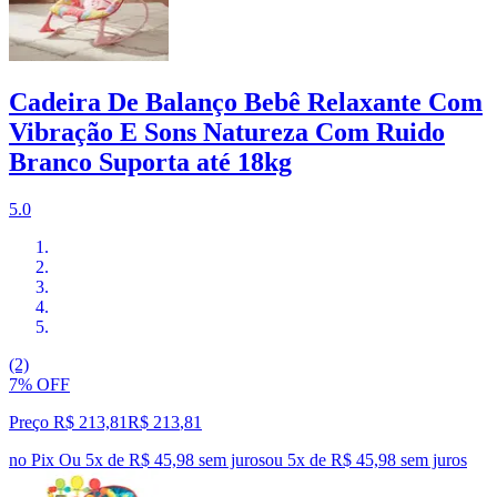
Cadeira De Balanço Bebê Relaxante Com
Vibração E Sons Natureza Com Ruido
Branco Suporta até 18kg
5.0
(2)
7% OFF
Preço R$ 213,81
R$
213
,
81
no Pix
Ou 5x de R$ 45,98 sem juros
ou
5
x de
R$ 45,98
sem juros