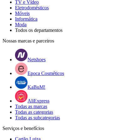
TV e Vídeo
Eletrodomésticos
Móveis
Informática
Moda
Todos os departamentos
Nossas marcas e parceiros
Netshoes
Epoca Cosméticos
KaBuM!
AliExpress
Todas as marcas
Todas as categorias
Todas as subcategorias
Serviços e benefícios
Cartão Luiza