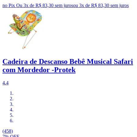
no Pix
Ou 3x de R$ 83,30 sem juros
ou
3
x de
R$ 83,30
sem juros
Cadeira de Descanso Bebê Musical Safari
com Mordedor -Protek
4.4
(458)
7% OFF