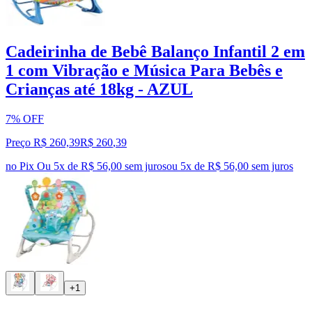
Cadeirinha de Bebê Balanço Infantil 2 em
1 com Vibração e Música Para Bebês e
Crianças até 18kg - AZUL
7% OFF
Preço R$ 260,39
R$
260
,
39
no Pix
Ou 5x de R$ 56,00 sem juros
ou
5
x de
R$ 56,00
sem juros
+1