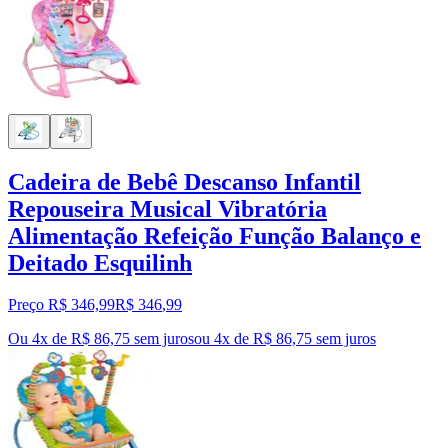
Cadeira de Bebê Descanso Infantil
Repouseira Musical Vibratória
Alimentação Refeição Função Balanço e
Deitado Esquilinh
Preço R$ 346,99
R$
346
,
99
Ou 4x de R$ 86,75 sem juros
ou
4
x de
R$ 86,75
sem juros