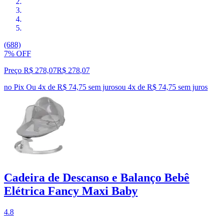
(688)
7% OFF
Preço R$ 278,07
R$
278
,
07
no Pix
Ou 4x de R$ 74,75 sem juros
ou
4
x de
R$ 74,75
sem juros
Cadeira de Descanso e Balanço Bebê
Elétrica Fancy Maxi Baby
4.8