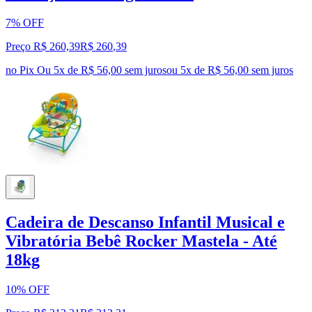
7% OFF
Preço R$ 260,39
R$
260
,
39
no Pix
Ou 5x de R$ 56,00 sem juros
ou
5
x de
R$ 56,00
sem juros
Cadeira de Descanso Infantil Musical e
Vibratória Bebê Rocker Mastela - Até
18kg
10% OFF