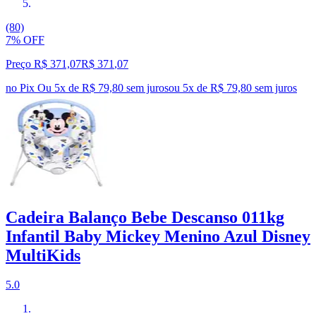
(80)
7% OFF
Preço R$ 371,07
R$
371
,
07
no Pix
Ou 5x de R$ 79,80 sem juros
ou
5
x de
R$ 79,80
sem juros
Cadeira Balanço Bebe Descanso 011kg
Infantil Baby Mickey Menino Azul Disney
MultiKids
5.0