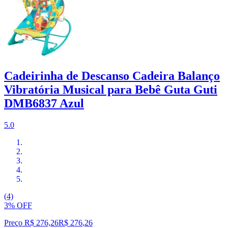
Cadeirinha de Descanso Cadeira Balanço
Vibratória Musical para Bebê Guta Guti
DMB6837 Azul
5.0
(4)
3% OFF
Preço R$ 276,26
R$
276
,
26