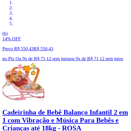
(6)
14% OFF
Preço R$ 550,43
R$
550
,
43
no Pix
Ou 9x de R$ 71,12 sem juros
ou
9
x de
R$ 71,12
sem juros
Cadeirinha de Bebê Balanço Infantil 2 em
1 com Vibração e Música Para Bebês e
Crianças até 18kg - ROSA