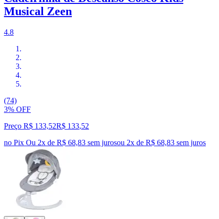
Musical Zeen
4.8
(74)
3% OFF
Preço R$ 133,52
R$
133
,
52
no Pix
Ou 2x de R$ 68,83 sem juros
ou
2
x de
R$ 68,83
sem juros