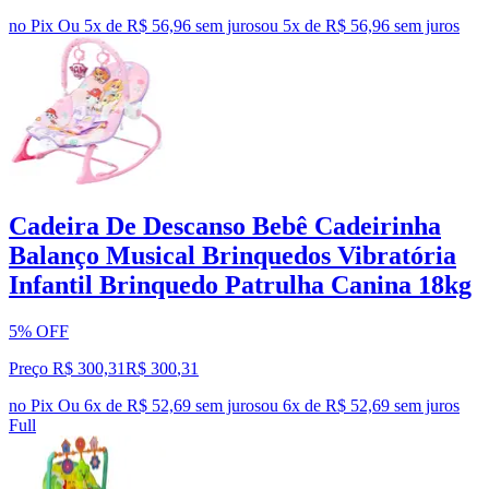
no Pix
Ou 5x de R$ 56,96 sem juros
ou
5
x de
R$ 56,96
sem juros
Cadeira De Descanso Bebê Cadeirinha
Balanço Musical Brinquedos Vibratória
Infantil Brinquedo Patrulha Canina 18kg
5% OFF
Preço R$ 300,31
R$
300
,
31
no Pix
Ou 6x de R$ 52,69 sem juros
ou
6
x de
R$ 52,69
sem juros
Full