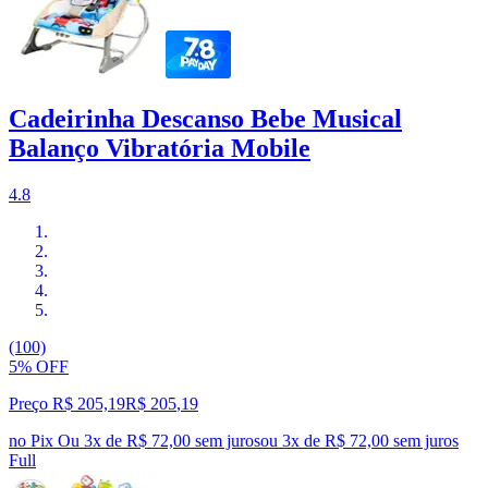
Cadeirinha Descanso Bebe Musical
Balanço Vibratória Mobile
4.8
(100)
5% OFF
Preço R$ 205,19
R$
205
,
19
no Pix
Ou 3x de R$ 72,00 sem juros
ou
3
x de
R$ 72,00
sem juros
Full