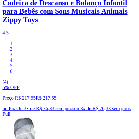
Cadeira de Descanso e Balanço Infantil
para Bebês com Sons Musicais Animais
Zippy Toys
4.5
(4)
5% OFF
Preço R$ 217,55
R$
217
,
55
no Pix
Ou 3x de R$ 76,33 sem juros
ou
3
x de
R$ 76,33
sem juros
Full