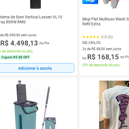
stema de Som Vertical Lexsen VL10
Mop Flat Multiuso Wash Sl
ray 800W RMS
Refil Extra
 de R$ 690,96 sem juros
5.0 (6)
ez de R$ 690,96 sem juros
R$ 4.498,13
R$ 194,70
no Pix
u
2x de R$ 88,50 sem juros
 de desconto no pix
)
2 vez de R$ 88,50 sem juros
R$ 168,15
no Pi
Cupom
R$ 80 OFF
ou
(
5% de desconto no pix
)
Adicionar à sacola