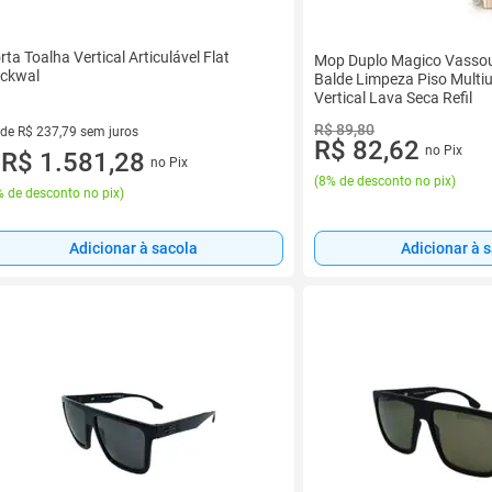
rta Toalha Vertical Articulável Flat
Mop Duplo Magico Vassou
ckwal
Balde Limpeza Piso Multi
Vertical Lava Seca Refil
R$ 89,80
 de R$ 237,79 sem juros
R$ 82,62
no Pix
ez de R$ 237,79 sem juros
R$ 1.581,28
no Pix
u
(
8% de desconto no pix
)
 de desconto no pix
)
Adicionar à 
Adicionar à sacola