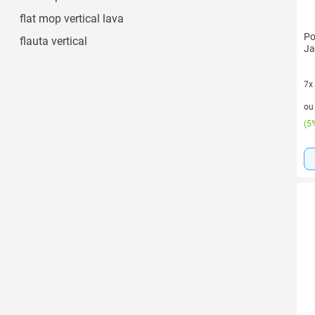
flat mop vertical lava
Po
flauta vertical
Ja
7x
7 v
o
(
5%