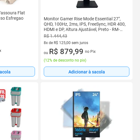
assoura Flat
uso Esfregao
Monitor Gamer Rise Mode Essential 27",
QHD, 100Hz, 2ms, IPS, FreeSync, HDR 400,
HDMI e DP, Altura Ajustável, Preto - RM-
MOGL-27F1002K-B
R$ 1.444,43
8x de R$ 125,00 sem juros
8 vez de R$ 125,00 sem juros
R$ 879,99
x
no Pix
ou
(
12% de desconto no pix
)
sacola
Adicionar à sacola