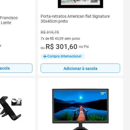
Porta-retratos American flat Signature
 Francisco
30x40cm preto
 Lente
R$ 319,75
7x de R$ 43,09 sem juros
7 vez de R$ 43,09 sem juros
R$ 301,60
x
no Pix
ou
Compra Internacional
sacola
Adicionar à sacola