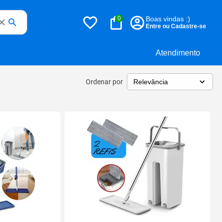
0
Boas vindas :)
Entre ou Cadastre-se
Atendimento
Ordenar por