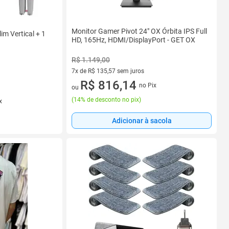
Monitor Gamer Pivot 24" OX Órbita IPS Full
im Vertical + 1
HD, 165Hz, HDMI/DisplayPort - GET OX
R$ 1.149,00
7x de R$ 135,57 sem juros
7 vez de R$ 135,57 sem juros
R$ 816,14
no Pix
ou
(
14% de desconto no pix
)
x
Adicionar à sacola