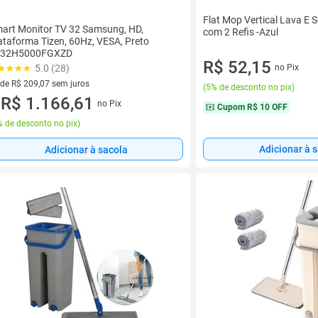
Flat Mop Vertical Lava E 
art Monitor TV 32 Samsung, HD,
com 2 Refis -Azul
ataforma Tizen, 60Hz, VESA, Preto
S32H5000FGXZD
R$ 52,15
5.0 (28)
no Pix
 de R$ 209,07 sem juros
(
5% de desconto no pix
)
ez de R$ 209,07 sem juros
R$ 1.166,61
no Pix
u
Cupom
R$ 10 OFF
 de desconto no pix
)
Adicionar à 
Adicionar à sacola