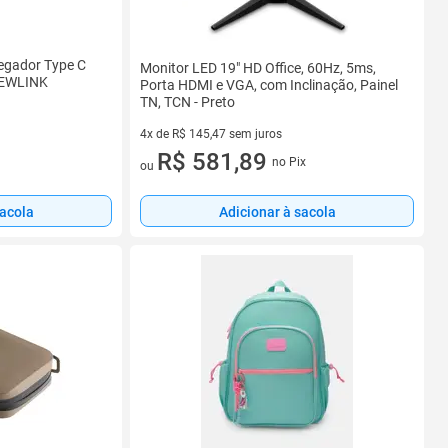
egador Type C
Monitor LED 19" HD Office, 60Hz, 5ms,
NEWLINK
Porta HDMI e VGA, com Inclinação, Painel
TN, TCN - Preto
4x de R$ 145,47 sem juros
4 vez de R$ 145,47 sem juros
R$ 581,89
no Pix
ou
sacola
Adicionar à sacola