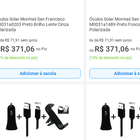
ulos Solar Mormaii San Francisco
Óculos Solar Mormaii San
031a0203 Preto Brilho Lente Cinza
M0031a1489 Preto Fosco
larizada
Polarizada
 de R$ 71,91 sem juros
6x de R$ 71,91 sem juros
ez de R$ 71,91 sem juros
R$ 371,06
6 vez de R$ 71,91 sem juros
R$ 371,06
no Pix
no Pi
u
ou
% de desconto no pix
)
(
14% de desconto no pix
)
Adicionar à sacola
Adicionar à 