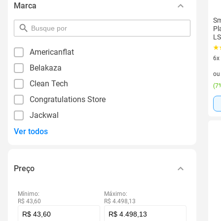
Marca
Sm
pesquisar
Pl
por
L
filtro
Americanflat
6x
Belakaza
6 v
o
Clean Tech
(
7%
Congratulations Store
Jackwal
Ver todos
Preço
Mínimo:
Máximo:
R$ 43,60
R$ 4.498,13