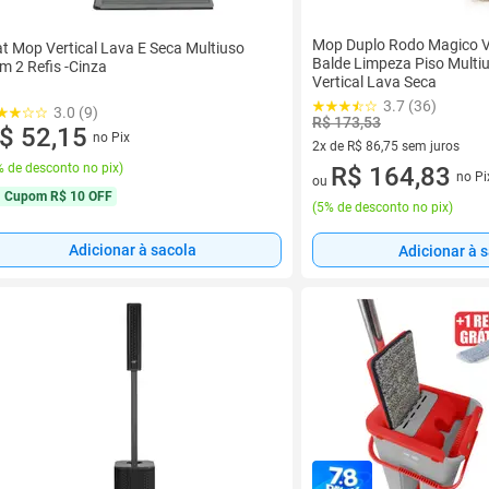
Mop Duplo Rodo Magico V
at Mop Vertical Lava E Seca Multiuso
Balde Limpeza Piso Multi
m 2 Refis -Cinza
Vertical Lava Seca
3.7 (36)
3.0 (9)
R$ 173,53
$ 52,15
no Pix
2x de R$ 86,75 sem juros
 de desconto no pix
)
2 vez de R$ 86,75 sem juros
R$ 164,83
no Pi
ou
Cupom
R$ 10 OFF
(
5% de desconto no pix
)
Adicionar à sacola
Adicionar à 