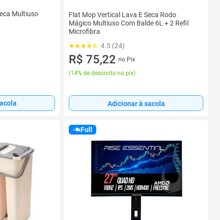
Seca Multiuso
Flat Mop Vertical Lava E Seca Rodo
Mágico Multiuso Com Balde 6L + 2 Refil
Microfibra
4.5 (24)
R$ 75,22
no Pix
(
14% de desconto no pix
)
sacola
Adicionar à sacola
Full