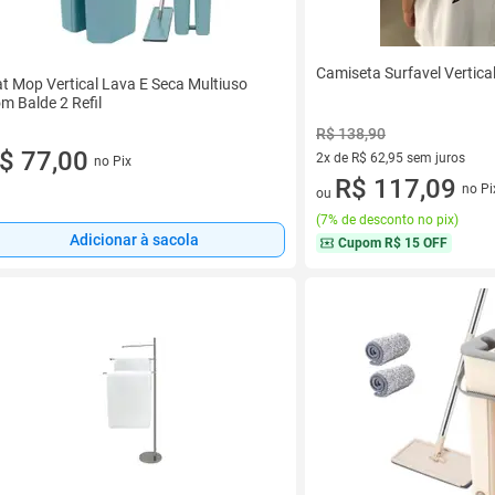
Camiseta Surfavel Vertica
at Mop Vertical Lava E Seca Multiuso
m Balde 2 Refil
R$ 138,90
$ 77,00
2x de R$ 62,95 sem juros
no Pix
2 vez de R$ 62,95 sem juros
R$ 117,09
no Pi
ou
(
7% de desconto no pix
)
Adicionar à sacola
Cupom
R$ 15 OFF