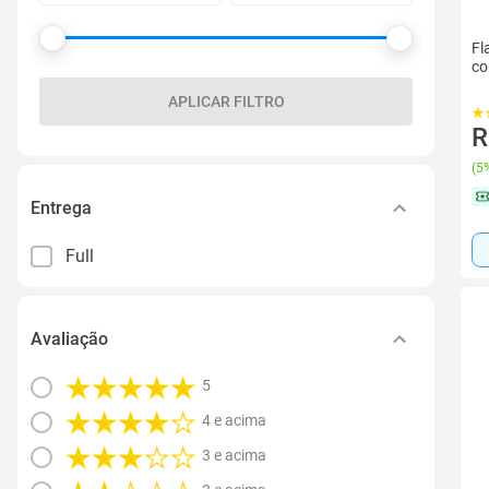
Fl
co
APLICAR FILTRO
R
(
5%
Entrega
Full
Avaliação
5
4 e acima
3 e acima