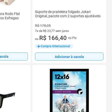
Suporte de prateleira folgado Jokari
ra Rodo Flat
Original, pacote com 2 suportes ajustáveis
uso Esfregao
R$ 178,05
7x de R$ 23,77 sem juros
7 vez de R$ 23,77 sem juros
R$ 166,40
no Pix
ou
Compra Internacional
sacola
Adicionar à sacola