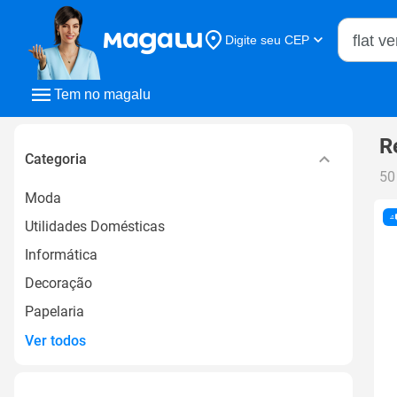
Buscar n
Digite seu CEP
Buscar
Tem no magalu
R
Categoria
50
Moda
Utilidades Domésticas
Informática
Decoração
Papelaria
Ver todos