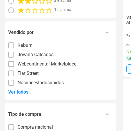
2 e acima
1 e acima
Si
Ar
Vendido por
7x
7 v
Kabum!
o
(
7%
Jovana Calcados
Webcontinental Marketplace
Flat Street
Nocnocestadosunidos
Ver todos
Tipo de compra
Compra nacional