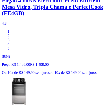
Fogão 4 bocas Electrolux Preto Efficient
Mesa Vidro, Tripla Chama e PerfectCook
(FE4GB)
4.8
(934)
Preço R$ 1.499,00
R$
1.499
,
00
Ou 10x de R$ 149,90 sem juros
ou
10
x de
R$ 149,90
sem juros