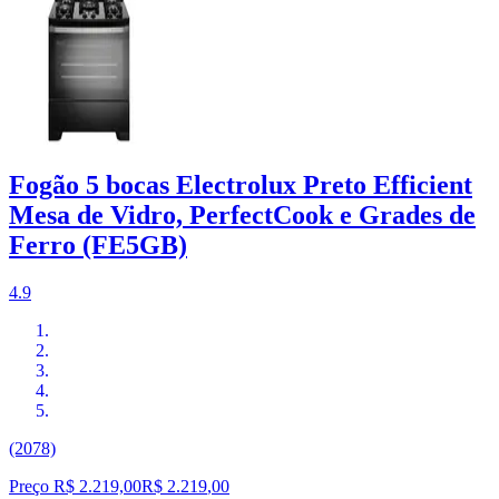
Fogão 5 bocas Electrolux Preto Efficient
Mesa de Vidro, PerfectCook e Grades de
Ferro (FE5GB)
4.9
(2078)
Preço R$ 2.219,00
R$
2.219
,
00