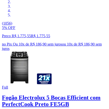
(1056)
5% OFF
Preço R$ 1.775,55
R$
1.775
,
55
no Pix
Ou 10x de R$ 186,90 sem juros
ou
10
x de
R$ 186,90
sem
juros
Full
Fogão Electrolux 5 Bocas Efficient com
PerfectCook Preto FE5GB