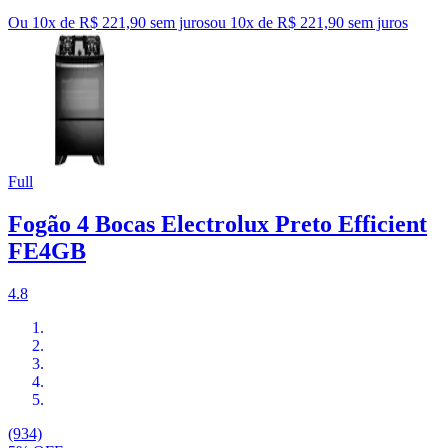
Ou 10x de R$ 221,90 sem juros
ou
10
x de
R$ 221,90
sem juros
Full
Fogão 4 Bocas Electrolux Preto Efficient
FE4GB
4.8
(934)