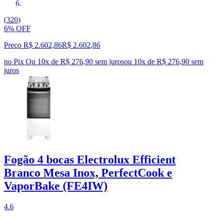
(320)
6% OFF
Preço R$ 2.602,86
R$
2.602
,
86
no Pix
Ou 10x de R$ 276,90 sem juros
ou
10
x de
R$ 276,90
sem
juros
Fogão 4 bocas Electrolux Efficient
Branco Mesa Inox, PerfectCook e
VaporBake (FE4IW)
4.6