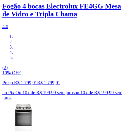
Fogão 4 bocas Electrolux FE4GG Mesa
de Vidro e Tripla Chama
4.0
(2)
10% OFF
Preço R$ 1.799,91
R$
1.799
,
91
no Pix
Ou 10x de R$ 199,99 sem juros
ou
10
x de
R$ 199,99
sem
juros