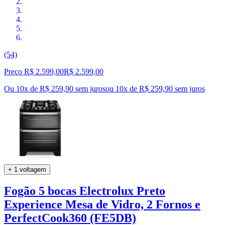
(54)
Preço R$ 2.599,00
R$
2.599
,
00
Ou 10x de R$ 259,90 sem juros
ou
10
x de
R$ 259,90
sem juros
+ 1 voltagem
Fogão 5 bocas Electrolux Preto
Experience Mesa de Vidro, 2 Fornos e
PerfectCook360 (FE5DB)