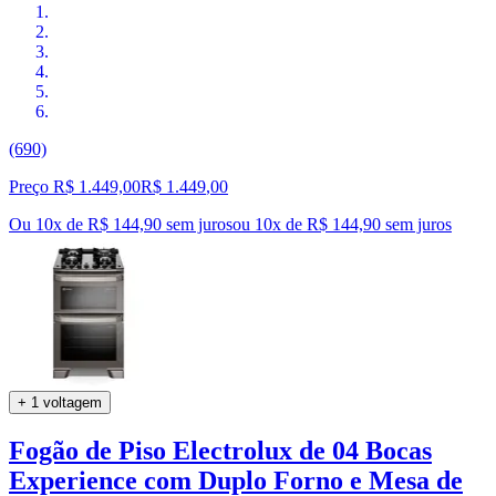
(690)
Preço R$ 1.449,00
R$
1.449
,
00
Ou 10x de R$ 144,90 sem juros
ou
10
x de
R$ 144,90
sem juros
+ 1 voltagem
Fogão de Piso Electrolux de 04 Bocas
Experience com Duplo Forno e Mesa de