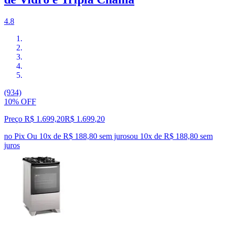
4.8
(934)
10% OFF
Preço R$ 1.699,20
R$
1.699
,
20
no Pix
Ou 10x de R$ 188,80 sem juros
ou
10
x de
R$ 188,80
sem
juros