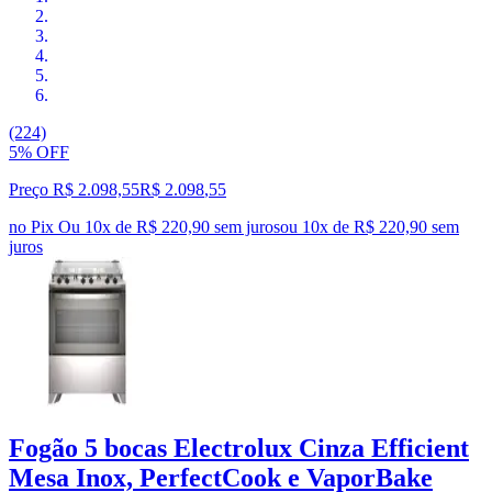
(224)
5% OFF
Preço R$ 2.098,55
R$
2.098
,
55
no Pix
Ou 10x de R$ 220,90 sem juros
ou
10
x de
R$ 220,90
sem
juros
Fogão 5 bocas Electrolux Cinza Efficient
Mesa Inox, PerfectCook e VaporBake