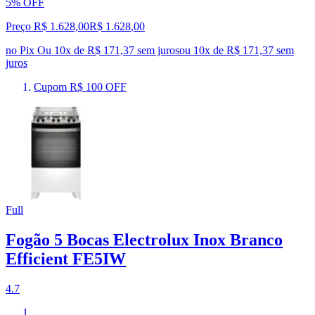
5% OFF
Preço R$ 1.628,00
R$
1.628
,
00
no Pix
Ou 10x de R$ 171,37 sem juros
ou
10
x de
R$ 171,37
sem
juros
Cupom R$ 100 OFF
Full
Fogão 5 Bocas Electrolux Inox Branco
Efficient FE5IW
4.7