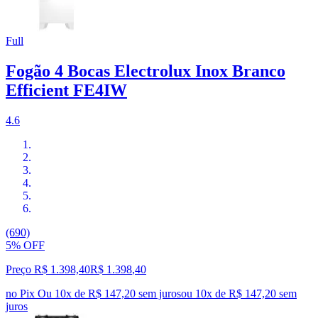
Full
Fogão 4 Bocas Electrolux Inox Branco
Efficient FE4IW
4.6
(690)
5% OFF
Preço R$ 1.398,40
R$
1.398
,
40
no Pix
Ou 10x de R$ 147,20 sem juros
ou
10
x de
R$ 147,20
sem
juros