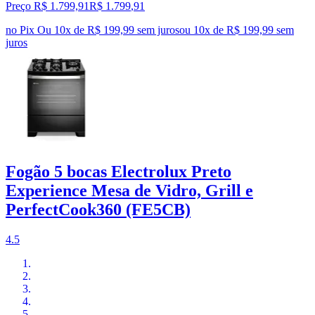
Preço R$ 1.799,91
R$
1.799
,
91
no Pix
Ou 10x de R$ 199,99 sem juros
ou
10
x de
R$ 199,99
sem
juros
Fogão 5 bocas Electrolux Preto
Experience Mesa de Vidro, Grill e
PerfectCook360 (FE5CB)
4.5