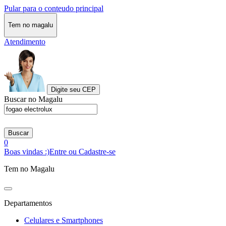
Pular para o conteudo principal
Tem no magalu
Atendimento
Digite seu CEP
Buscar no Magalu
Buscar
0
Boas vindas :)
Entre ou Cadastre-se
Tem no Magalu
Departamentos
Celulares e Smartphones