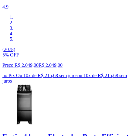
4.9
(2078)
5% OFF
Preço R$ 2.049,00
R$
2.049
,
00
no Pix
Ou 10x de R$ 215,68 sem juros
ou
10
x de
R$ 215,68
sem
juros