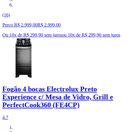
(16)
Preço R$ 2.999,00
R$
2.999
,
00
Ou 10x de R$ 299,90 sem juros
ou
10
x de
R$ 299,90
sem juros
Fogão 4 bocas Electrolux Preto
Experience c/ Mesa de Vidro, Grill e
PerfectCook360 (FE4CP)
4.7