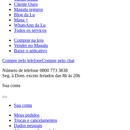
Cliente Ouro
Magalu seguros
Blog da Lu
Maga +
WhatsApp da Lu
Todos os serviços
Comprar na loja
Vender no Magalu
Baixe o aplicativo
Compre pelo telefone
Compre pelo chat
Número de telefone 0800 773 3838
Seg. à Dom. exceto feriados das 8h às 20h
Sua conta
Sua conta
Meus pedidos
Trocas e cancelamentos
Dados pessoais