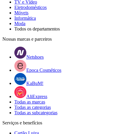
TV e Vídeo
Eletrodomésticos
Móveis
Informática
Moda
Todos os departamentos
Nossas marcas e parceiros
Netshoes
Epoca Cosméticos
KaBuM!
AliExpress
Todas as marcas
Todas as categorias
Todas as subcategorias
Serviços e benefícios
Cartão Luiza