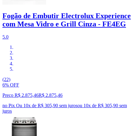
Fogão de Embutir Electrolux Experience
com Mesa Vidro e Grill Cinza - FE4EG
5.0
(22)
6% OFF
Preço R$ 2.875,46
R$
2.875
,
46
no Pix
Ou 10x de R$ 305,90 sem juros
ou
10
x de
R$ 305,90
sem
juros