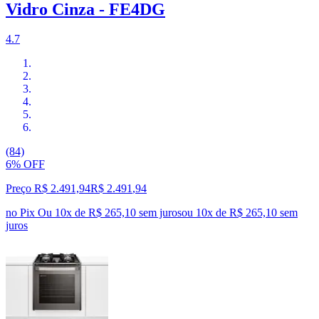
Vidro Cinza - FE4DG
4.7
(84)
6% OFF
Preço R$ 2.491,94
R$
2.491
,
94
no Pix
Ou 10x de R$ 265,10 sem juros
ou
10
x de
R$ 265,10
sem
juros