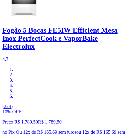
Fogão 5 Bocas FE5IW Efficient Mesa
Inox PerfectCook e VaporBake
Electrolux
4.7
(224)
10% OFF
Preço R$ 1.789,50
R$
1.789
,
50
no Pix
Ou 12x de R$ 165,69 sem juros
ou
12
x de
R$ 165,69
sem