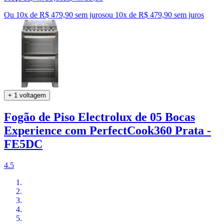
Ou 10x de R$ 479,90 sem juros
ou
10
x de
R$ 479,90
sem juros
+ 1 voltagem
Fogão de Piso Electrolux de 05 Bocas
Experience com PerfectCook360 Prata -
FE5DC
4.5