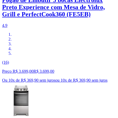
Preto Experience com Mesa de Vidro,
Grill e PerfectCook360 (FE5EB)
4.9
(16)
Preço R$ 3.699,00
R$
3.699
,
00
Ou 10x de R$ 369,90 sem juros
ou
10
x de
R$ 369,90
sem juros