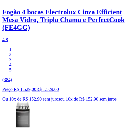
Fogão 4 bocas Electrolux Cinza Efficient
Mesa Vidro, Tripla Chama e PerfectCook
(FE4GG)
4.8
(384)
Preço R$ 1.529,00
R$
1.529
,
00
Ou 10x de R$ 152,90 sem juros
ou
10
x de
R$ 152,90
sem juros