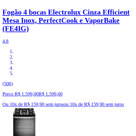
Fogão 4 bocas Electrolux Cinza Efficient
Mesa Inox, PerfectCook e VaporBake
(FE4IG)
4.8
(506)
Preço R$ 1.599,00
R$
1.599
,
00
Ou 10x de R$ 159,90 sem juros
ou
10
x de
R$ 159,90
sem juros