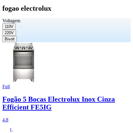
fogao electrolux
Voltagem
110V
220V
Bivolt
Full
Fogão 5 Bocas Electrolux Inox Cinza
Efficient FE5IG
4.8