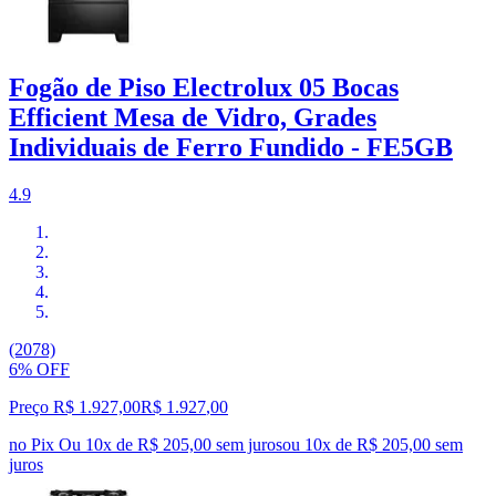
Fogão de Piso Electrolux 05 Bocas
Efficient Mesa de Vidro, Grades
Individuais de Ferro Fundido - FE5GB
4.9
(2078)
6% OFF
Preço R$ 1.927,00
R$
1.927
,
00
no Pix
Ou 10x de R$ 205,00 sem juros
ou
10
x de
R$ 205,00
sem
juros