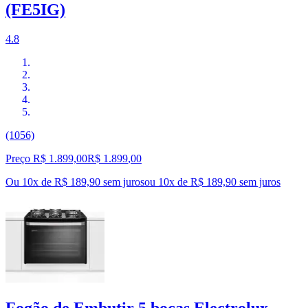
(FE5IG)
4.8
(1056)
Preço R$ 1.899,00
R$
1.899
,
00
Ou 10x de R$ 189,90 sem juros
ou
10
x de
R$ 189,90
sem juros
Fogão de Embutir 5 bocas Electrolux