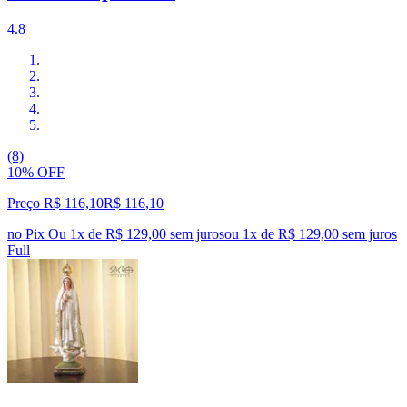
4.8
(8)
10% OFF
Preço R$ 116,10
R$
116
,
10
no Pix
Ou 1x de R$ 129,00 sem juros
ou
1
x de
R$ 129,00
sem juros
Full