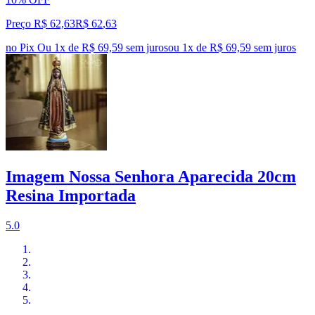
Preço R$ 62,63
R$
62
,
63
no Pix
Ou 1x de R$ 69,59 sem juros
ou
1
x de
R$ 69,59
sem juros
Imagem Nossa Senhora Aparecida 20cm
Resina Importada
5.0