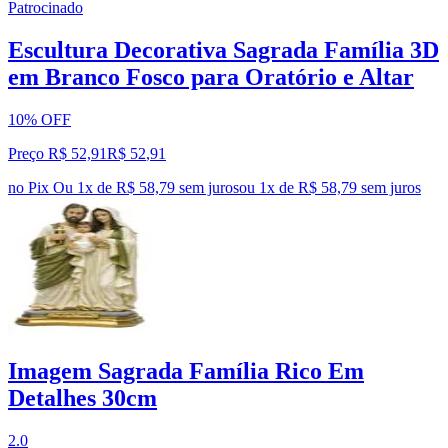
Patrocinado
Escultura Decorativa Sagrada Família 3D
em Branco Fosco para Oratório e Altar
10% OFF
Preço R$ 52,91
R$
52
,
91
no Pix
Ou 1x de R$ 58,79 sem juros
ou
1
x de
R$ 58,79
sem juros
Imagem Sagrada Família Rico Em
Detalhes 30cm
2.0