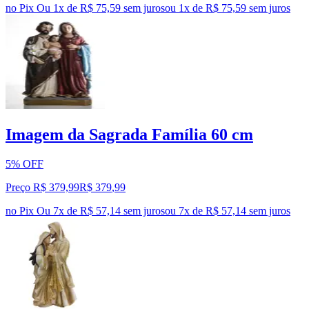
no Pix
Ou 1x de R$ 75,59 sem juros
ou
1
x de
R$ 75,59
sem juros
Imagem da Sagrada Família 60 cm
5% OFF
Preço R$ 379,99
R$
379
,
99
no Pix
Ou 7x de R$ 57,14 sem juros
ou
7
x de
R$ 57,14
sem juros