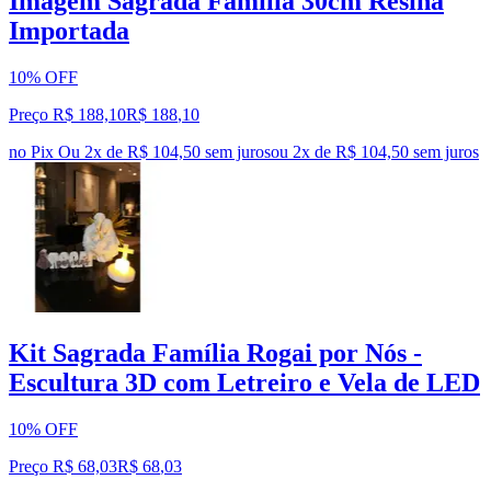
Imagem Sagrada Família 30cm Resina
Importada
10% OFF
Preço R$ 188,10
R$
188
,
10
no Pix
Ou 2x de R$ 104,50 sem juros
ou
2
x de
R$ 104,50
sem juros
Kit Sagrada Família Rogai por Nós -
Escultura 3D com Letreiro e Vela de LED
10% OFF
Preço R$ 68,03
R$
68
,
03