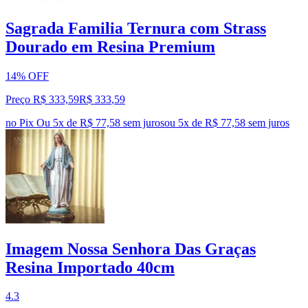
Sagrada Familia Ternura com Strass
Dourado em Resina Premium
14% OFF
Preço R$ 333,59
R$
333
,
59
no Pix
Ou 5x de R$ 77,58 sem juros
ou
5
x de
R$ 77,58
sem juros
Imagem Nossa Senhora Das Graças
Resina Importado 40cm
4.3