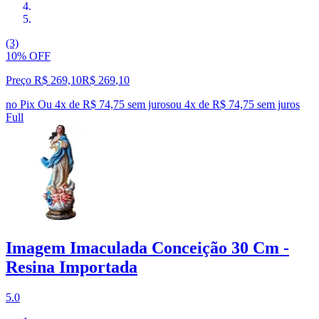
(3)
10% OFF
Preço R$ 269,10
R$
269
,
10
no Pix
Ou 4x de R$ 74,75 sem juros
ou
4
x de
R$ 74,75
sem juros
Full
Imagem Imaculada Conceição 30 Cm -
Resina Importada
5.0