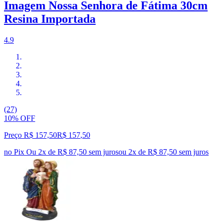
Imagem Nossa Senhora de Fátima 30cm
Resina Importada
4.9
(27)
10% OFF
Preço R$ 157,50
R$
157
,
50
no Pix
Ou 2x de R$ 87,50 sem juros
ou
2
x de
R$ 87,50
sem juros