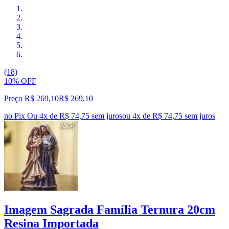
(18)
10% OFF
Preço R$ 269,10
R$
269
,
10
no Pix
Ou 4x de R$ 74,75 sem juros
ou
4
x de
R$ 74,75
sem juros
Imagem Sagrada Família Ternura 20cm
Resina Importada