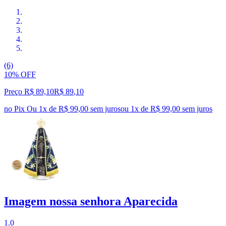
(6)
10% OFF
Preço R$ 89,10
R$
89
,
10
no Pix
Ou 1x de R$ 99,00 sem juros
ou
1
x de
R$ 99,00
sem juros
Imagem nossa senhora Aparecida
1.0