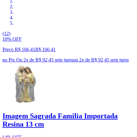
(12)
10% OFF
Preço R$ 166,41
R$
166
,
41
no Pix
Ou 2x de R$ 92,45 sem juros
ou
2
x de
R$ 92,45
sem juros
Imagem Sagrada Familia Importada
Resina 13 cm