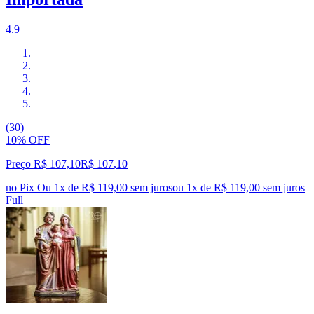
4.9
(30)
10% OFF
Preço R$ 107,10
R$
107
,
10
no Pix
Ou 1x de R$ 119,00 sem juros
ou
1
x de
R$ 119,00
sem juros
Full