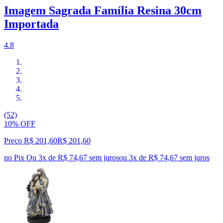
Imagem Sagrada Família Resina 30cm
Importada
4.8
(52)
10% OFF
Preço R$ 201,60
R$
201
,
60
no Pix
Ou 3x de R$ 74,67 sem juros
ou
3
x de
R$ 74,67
sem juros