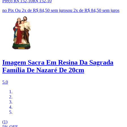
Preço R$ 152,10
R$
152
,
10
no Pix
Ou 2x de R$ 84,50 sem juros
ou
2
x de
R$ 84,50
sem juros
Imagem Sacra Em Resina Da Sagrada
Família De Nazaré De 20cm
5.0
(1)
5% OFF