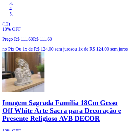
(12)
10% OFF
Preço R$ 111,60
R$
111
,
60
no Pix
Ou 1x de R$ 124,00 sem juros
ou
1
x de
R$ 124,00
sem juros
Imagem Sagrada Família 18Cm Gesso
Off White Arte Sacra para Decoração e
Presente Religioso AVB DECOR
10% OFF