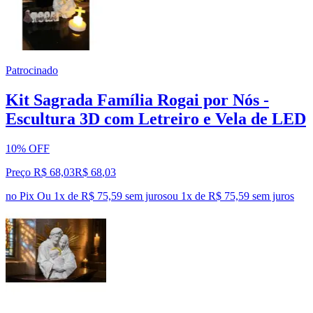
Patrocinado
Kit Sagrada Família Rogai por Nós -
Escultura 3D com Letreiro e Vela de LED
10% OFF
Preço R$ 68,03
R$
68
,
03
no Pix
Ou 1x de R$ 75,59 sem juros
ou
1
x de
R$ 75,59
sem juros