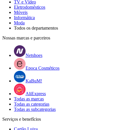
TV e Vídeo
Eletrodomésticos
Móveis
Informática
Moda
Todos os departamentos
Nossas marcas e parceiros
Netshoes
Epoca Cosméticos
KaBuM!
AliExpress
Todas as marcas
Todas as categorias
Todas as subcategorias
Serviços e benefícios
Cartão Luiza