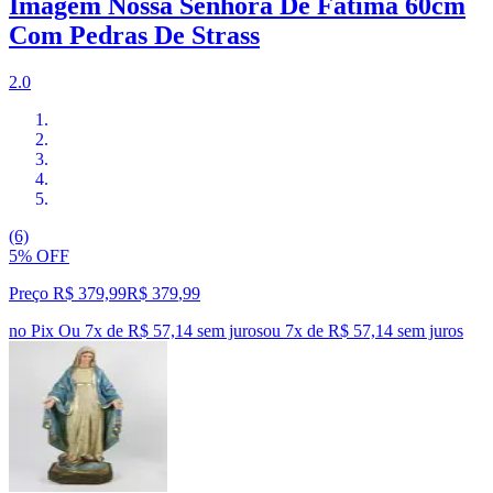
Imagem Nossa Senhora De Fátima 60cm
Com Pedras De Strass
2.0
(6)
5% OFF
Preço R$ 379,99
R$
379
,
99
no Pix
Ou 7x de R$ 57,14 sem juros
ou
7
x de
R$ 57,14
sem juros