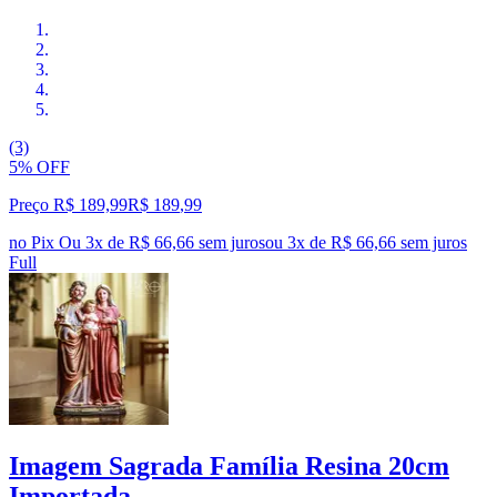
(3)
5% OFF
Preço R$ 189,99
R$
189
,
99
no Pix
Ou 3x de R$ 66,66 sem juros
ou
3
x de
R$ 66,66
sem juros
Full
Imagem Sagrada Família Resina 20cm
Importada