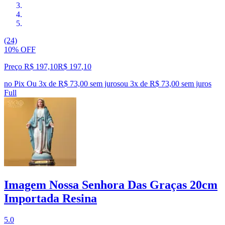
(24)
10% OFF
Preço R$ 197,10
R$
197
,
10
no Pix
Ou 3x de R$ 73,00 sem juros
ou
3
x de
R$ 73,00
sem juros
Full
Imagem Nossa Senhora Das Graças 20cm
Importada Resina
5.0