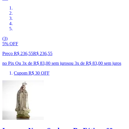
(3)
5% OFF
Preço R$ 236,55
R$
236
,
55
no Pix
Ou 3x de R$ 83,00 sem juros
ou
3
x de
R$ 83,00
sem juros
Cupom R$ 30 OFF