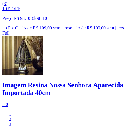
(3)
10% OFF
Preço R$ 98,10
R$
98
,
10
no Pix
Ou 1x de R$ 109,00 sem juros
ou
1
x de
R$ 109,00
sem juros
Full
Imagem Resina Nossa Senhora Aparecida
Importada 40cm
5.0