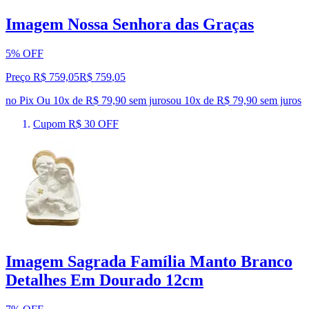
Imagem Nossa Senhora das Graças
5% OFF
Preço R$ 759,05
R$
759
,
05
no Pix
Ou 10x de R$ 79,90 sem juros
ou
10
x de
R$ 79,90
sem juros
Cupom R$ 30 OFF
Imagem Sagrada Família Manto Branco
Detalhes Em Dourado 12cm