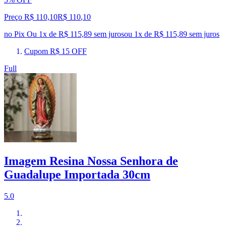
Preço R$ 110,10
R$
110
,
10
no Pix
Ou 1x de R$ 115,89 sem juros
ou
1
x de
R$ 115,89
sem juros
Cupom R$ 15 OFF
Full
Imagem Resina Nossa Senhora de
Guadalupe Importada 30cm
5.0