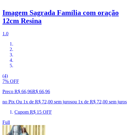
Imagem Sagrada Família com oração
12cm Resina
1.0
(4)
7% OFF
Preço R$ 66,96
R$
66
,
96
no Pix
Ou 1x de R$ 72,00 sem juros
ou
1
x de
R$ 72,00
sem juros
Cupom R$ 15 OFF
Full