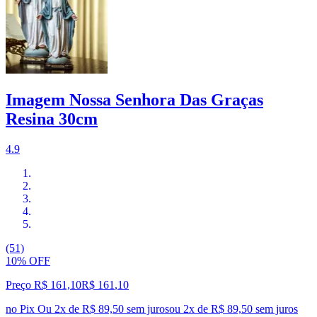
Imagem Nossa Senhora Das Graças
Resina 30cm
4.9
(51)
10% OFF
Preço R$ 161,10
R$
161
,
10
no Pix
Ou 2x de R$ 89,50 sem juros
ou
2
x de
R$ 89,50
sem juros