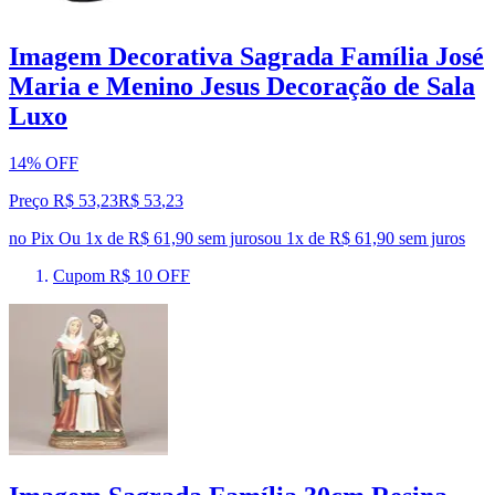
Imagem Decorativa Sagrada Família José
Maria e Menino Jesus Decoração de Sala
Luxo
14% OFF
Preço R$ 53,23
R$
53
,
23
no Pix
Ou 1x de R$ 61,90 sem juros
ou
1
x de
R$ 61,90
sem juros
Cupom R$ 10 OFF