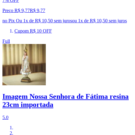
7% OFF
Preço R$ 9,77
R$
9
,
77
no Pix
Ou 1x de R$ 10,50 sem juros
ou
1
x de
R$ 10,50
sem juros
Cupom R$ 10 OFF
Full
Imagem Nossa Senhora de Fátima resina
23cm importada
5.0