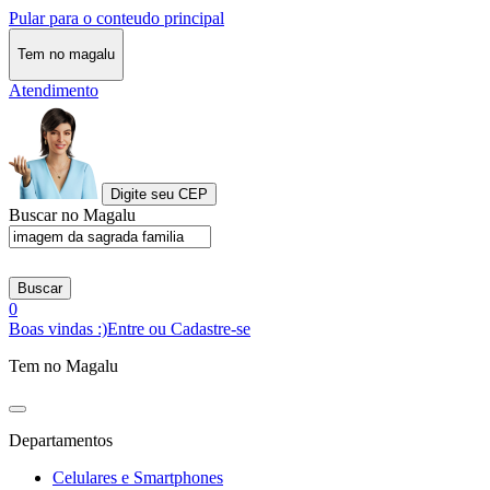
Pular para o conteudo principal
Tem no magalu
Atendimento
Digite seu CEP
Buscar no Magalu
Buscar
0
Boas vindas :)
Entre ou Cadastre-se
Tem no Magalu
Departamentos
Celulares e Smartphones