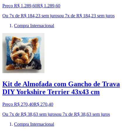
Preço R$ 1.289,60
R$
1.289
,
60
Ou 7x de R$ 184,23 sem juros
ou
7
x de
R$ 184,23
sem juros
Compra Internacional
Kit de Almofada com Gancho de Trava
DIY Yorkshire Terrier 43x43 cm
Preço R$ 270,40
R$
270
,
40
Ou 7x de R$ 38,63 sem juros
ou
7
x de
R$ 38,63
sem juros
Compra Internacional