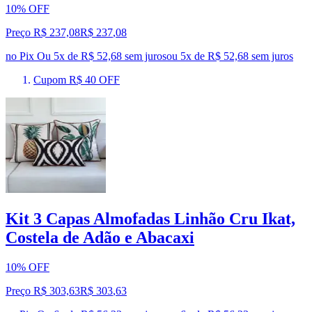
10% OFF
Preço R$ 237,08
R$
237
,
08
no Pix
Ou 5x de R$ 52,68 sem juros
ou
5
x de
R$ 52,68
sem juros
Cupom R$ 40 OFF
Kit 3 Capas Almofadas Linhão Cru Ikat,
Costela de Adão e Abacaxi
10% OFF
Preço R$ 303,63
R$
303
,
63