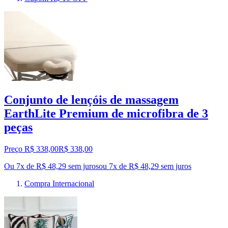
Conjunto de lençóis de massagem
EarthLite Premium de microfibra de 3
peças
Preço R$ 338,00
R$
338
,
00
Ou 7x de R$ 48,29 sem juros
ou
7
x de
R$ 48,29
sem juros
Compra Internacional