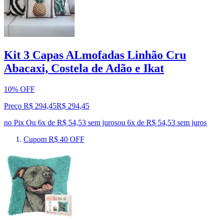
Kit 3 Capas ALmofadas Linhão Cru
Abacaxi, Costela de Adão e Ikat
10% OFF
Preço R$ 294,45
R$
294
,
45
no Pix
Ou 6x de R$ 54,53 sem juros
ou
6
x de
R$ 54,53
sem juros
Cupom R$ 40 OFF