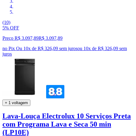
(10)
5% OFF
Preço R$ 3.097,89
R$
3.097
,
89
no Pix
Ou 10x de R$ 326,09 sem juros
ou
10
x de
R$ 326,09
sem
juros
+ 1 voltagem
Lava-Louça Electrolux 10 Serviços Preta
com Programa Lava e Seca 50 min
(LP10E)