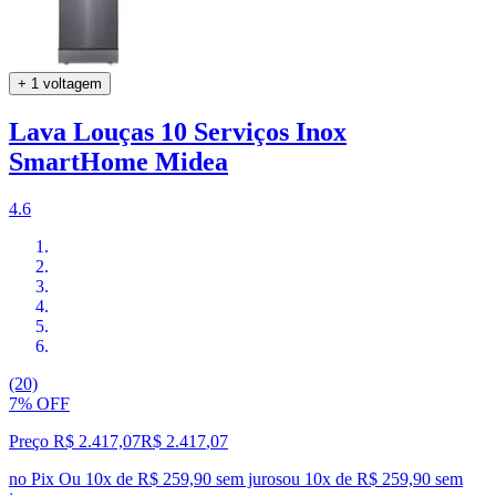
+ 1 voltagem
Lava Louças 10 Serviços Inox
SmartHome Midea
4.6
(20)
7% OFF
Preço R$ 2.417,07
R$
2.417
,
07
no Pix
Ou 10x de R$ 259,90 sem juros
ou
10
x de
R$ 259,90
sem