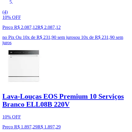
(4)
10% OFF
Preço R$ 2.087,12
R$
2.087
,
12
no Pix
Ou 10x de R$ 231,90 sem juros
ou
10
x de
R$ 231,90
sem
juros
Lava-Louças EOS Premium 10 Serviços
Branco ELL08B 220V
10% OFF
Preço R$ 1.897,29
R$
1.897
,
29