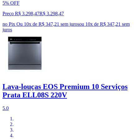
5% OFF
Preço R$ 3.298,47
R$
3.298
,
47
no Pix
Ou 10x de R$ 347,21 sem juros
ou
10
x de
R$ 347,21
sem
juros
Lava-louças EOS Premium 10 Serviços
Prata ELL08S 220V
5.0