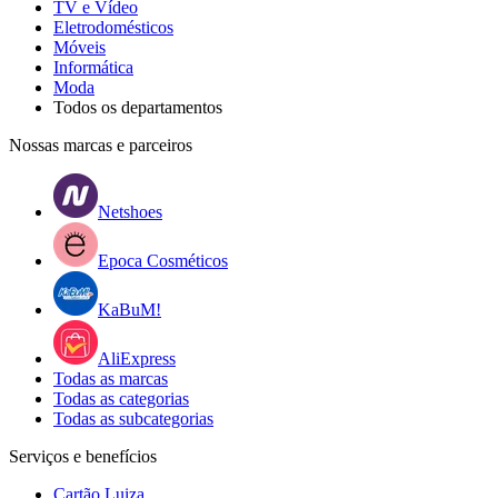
TV e Vídeo
Eletrodomésticos
Móveis
Informática
Moda
Todos os departamentos
Nossas marcas e parceiros
Netshoes
Epoca Cosméticos
KaBuM!
AliExpress
Todas as marcas
Todas as categorias
Todas as subcategorias
Serviços e benefícios
Cartão Luiza