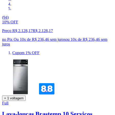
(94)
10% OFF
Preço R$ 2.128,17
R$
2.128
,
17
no Pix
Ou 10x de R$ 236,46 sem juros
ou
10
x de
R$ 236,46
sem
juros
Cupom 1% OFF
+ 1 voltagem
Full
Lava-louças Brastemp 10 Serviços