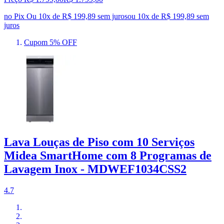
no Pix
Ou 10x de R$ 199,89 sem juros
ou
10
x de
R$ 199,89
sem
juros
Cupom 5% OFF
Lava Louças de Piso com 10 Serviços
Midea SmartHome com 8 Programas de
Lavagem Inox - MDWEF1034CSS2
4.7