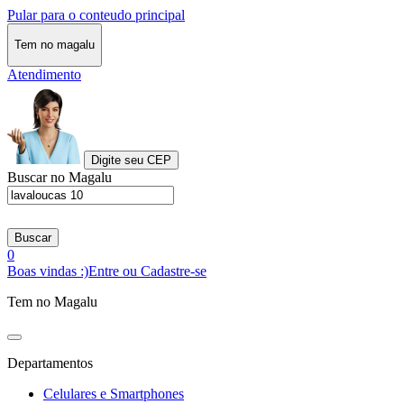
Pular para o conteudo principal
Tem no magalu
Atendimento
Digite seu CEP
Buscar no Magalu
Buscar
0
Boas vindas :)
Entre ou Cadastre-se
Tem no Magalu
Departamentos
Celulares e Smartphones