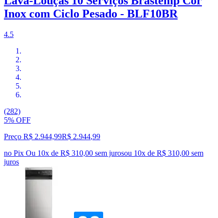
Lava-Louças 10 Serviços Brastemp Cor
Inox com Ciclo Pesado - BLF10BR
4.5
(282)
5% OFF
Preço R$ 2.944,99
R$
2.944
,
99
no Pix
Ou 10x de R$ 310,00 sem juros
ou
10
x de
R$ 310,00
sem
juros