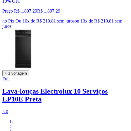
10% OFF
Preço R$ 1.897,29
R$
1.897
,
29
no Pix
Ou 10x de R$ 210,81 sem juros
ou
10
x de
R$ 210,81
sem
juros
+ 1 voltagem
Full
Lava-louças Electrolux 10 Serviços
LP10E Preta
5.0