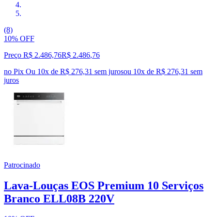
(8)
10% OFF
Preço R$ 2.486,76
R$
2.486
,
76
no Pix
Ou 10x de R$ 276,31 sem juros
ou
10
x de
R$ 276,31
sem
juros
Patrocinado
Lava-Louças EOS Premium 10 Serviços
Branco ELL08B 220V