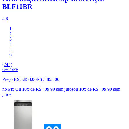
BLF10BR
4.6
(244)
6% OFF
Preço R$ 3.853,06
R$
3.853
,
06
no Pix
Ou 10x de R$ 409,90 sem juros
ou
10
x de
R$ 409,90
sem
juros