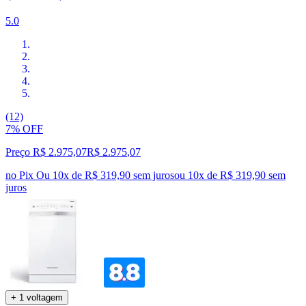
5.0
(12)
7% OFF
Preço R$ 2.975,07
R$
2.975
,
07
no Pix
Ou 10x de R$ 319,90 sem juros
ou
10
x de
R$ 319,90
sem
juros
+ 1 voltagem