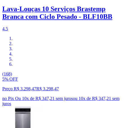
Lava-Louças 10 Serviços Brastemp
Branca com Ciclo Pesado - BLF10BB
4.5
(168)
5% OFF
Preço R$ 3.298,47
R$
3.298
,
47
no Pix
Ou 10x de R$ 347,21 sem juros
ou
10
x de
R$ 347,21
sem
juros