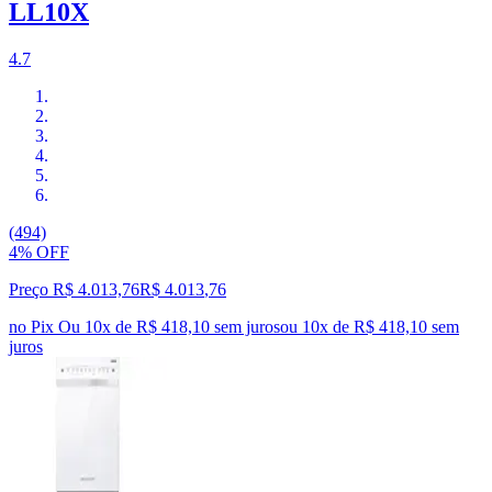
LL10X
4.7
(494)
4% OFF
Preço R$ 4.013,76
R$
4.013
,
76
no Pix
Ou 10x de R$ 418,10 sem juros
ou
10
x de
R$ 418,10
sem
juros