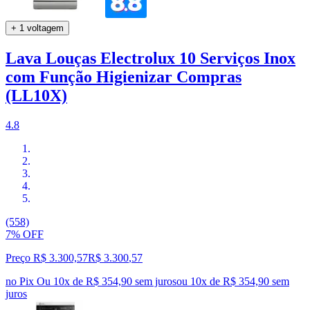
+ 1 voltagem
Lava Louças Electrolux 10 Serviços Inox
com Função Higienizar Compras
(LL10X)
4.8
(558)
7% OFF
Preço R$ 3.300,57
R$
3.300
,
57
no Pix
Ou 10x de R$ 354,90 sem juros
ou
10
x de
R$ 354,90
sem
juros