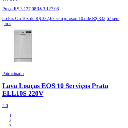
Preço R$ 3.127,08
R$
3.127
,
08
no Pix
Ou 10x de R$ 332,67 sem juros
ou
10
x de
R$ 332,67
sem
juros
Patrocinado
Lava Louças EOS 10 Serviços Prata
ELL10S 220V
5.0