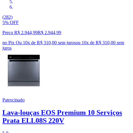
(282)
5% OFF
Preço R$ 2.944,99
R$
2.944
,
99
no Pix
Ou 10x de R$ 310,00 sem juros
ou
10
x de
R$ 310,00
sem
juros
Patrocinado
Lava-louças EOS Premium 10 Serviços
Prata ELL08S 220V