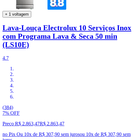
+ 1 voltagem
Lava-Louça Electrolux 10 Serviços Inox
com Programa Lava & Seca 50 min
(LS10E)
4.7
(384)
7% OFF
Preço R$ 2.863,47
R$
2.863
,
47
no Pix
Ou 10x de R$ 307,90 sem juros
ou
10
x de
R$ 307,90
sem
juros