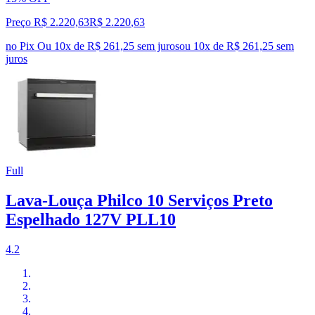
Preço R$ 2.220,63
R$
2.220
,
63
no Pix
Ou 10x de R$ 261,25 sem juros
ou
10
x de
R$ 261,25
sem
juros
Full
Lava-Louça Philco 10 Serviços Preto
Espelhado 127V PLL10
4.2