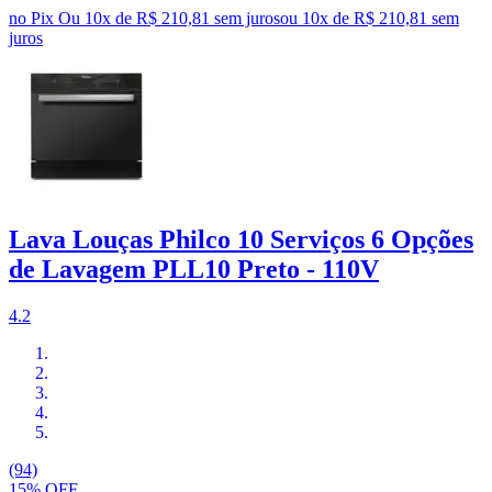
no Pix
Ou 10x de R$ 210,81 sem juros
ou
10
x de
R$ 210,81
sem
juros
Lava Louças Philco 10 Serviços 6 Opções
de Lavagem PLL10 Preto - 110V
4.2
(94)
15% OFF