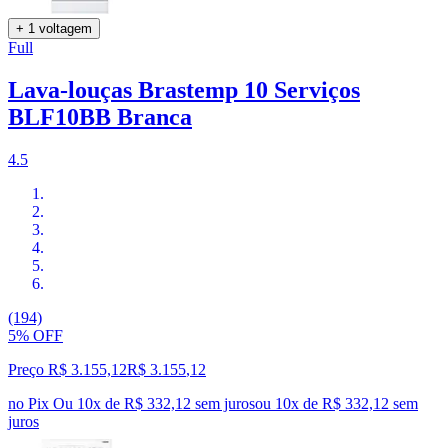
+ 1 voltagem
Full
Lava-louças Brastemp 10 Serviços
BLF10BB Branca
4.5
(194)
5% OFF
Preço R$ 3.155,12
R$
3.155
,
12
no Pix
Ou 10x de R$ 332,12 sem juros
ou
10
x de
R$ 332,12
sem
juros