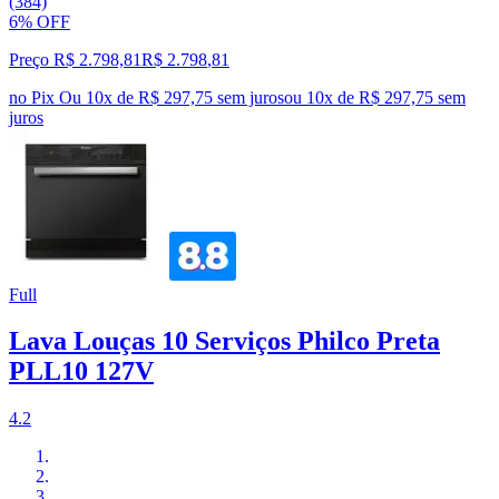
(384)
6% OFF
Preço R$ 2.798,81
R$
2.798
,
81
no Pix
Ou 10x de R$ 297,75 sem juros
ou
10
x de
R$ 297,75
sem
juros
Full
Lava Louças 10 Serviços Philco Preta
PLL10 127V
4.2