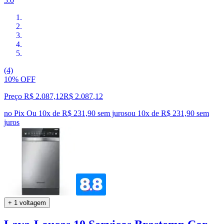
5.0
(4)
10% OFF
Preço R$ 2.087,12
R$
2.087
,
12
no Pix
Ou 10x de R$ 231,90 sem juros
ou
10
x de
R$ 231,90
sem
juros
+ 1 voltagem