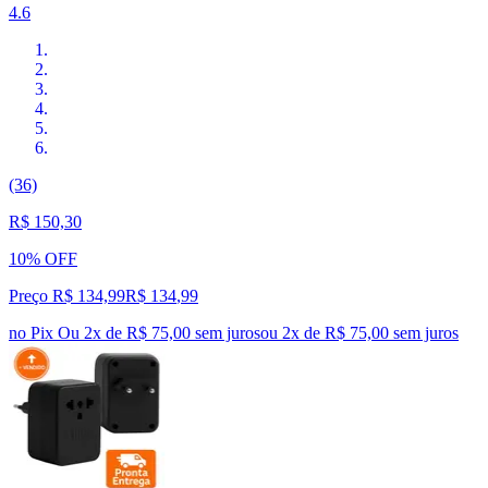
4.6
(36)
R$ 150,30
10% OFF
Preço R$ 134,99
R$
134
,
99
no Pix
Ou 2x de R$ 75,00 sem juros
ou
2
x de
R$ 75,00
sem juros