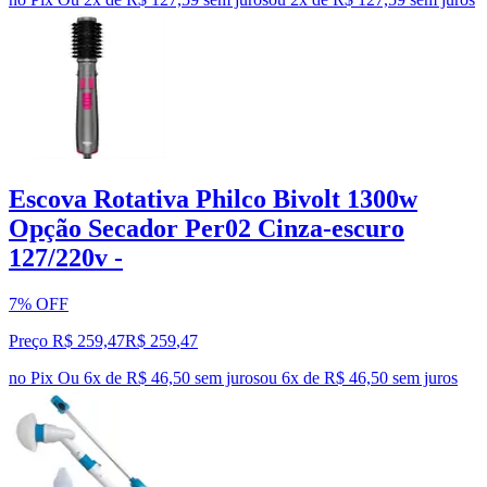
Escova Rotativa Philco Bivolt 1300w
Opção Secador Per02 Cinza-escuro
127/220v -
7% OFF
Preço R$ 259,47
R$
259
,
47
no Pix
Ou 6x de R$ 46,50 sem juros
ou
6
x de
R$ 46,50
sem juros