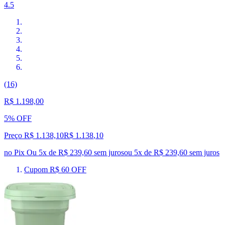
4.5
(16)
R$ 1.198,00
5% OFF
Preço R$ 1.138,10
R$
1.138
,
10
no Pix
Ou 5x de R$ 239,60 sem juros
ou
5
x de
R$ 239,60
sem juros
Cupom R$ 60 OFF