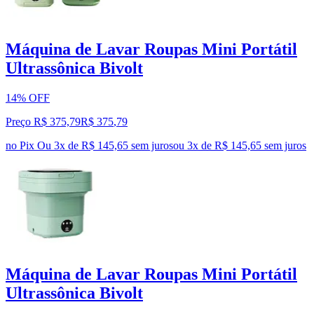
Máquina de Lavar Roupas Mini Portátil
Ultrassônica Bivolt
14% OFF
Preço R$ 375,79
R$
375
,
79
no Pix
Ou 3x de R$ 145,65 sem juros
ou
3
x de
R$ 145,65
sem juros
Máquina de Lavar Roupas Mini Portátil
Ultrassônica Bivolt