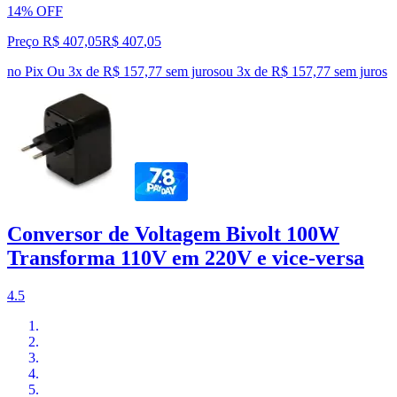
14% OFF
Preço R$ 407,05
R$
407
,
05
no Pix
Ou 3x de R$ 157,77 sem juros
ou
3
x de
R$ 157,77
sem juros
Conversor de Voltagem Bivolt 100W
Transforma 110V em 220V e vice-versa
4.5