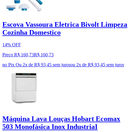
Escova Vassoura Eletrica Bivolt Limpeza
Cozinha Domestico
14% OFF
Preço R$ 160,73
R$
160
,
73
no Pix
Ou 2x de R$ 93,45 sem juros
ou
2
x de
R$ 93,45
sem juros
Máquina Lava Louças Hobart Ecomax
503 Monofásica Inox IndustriaI