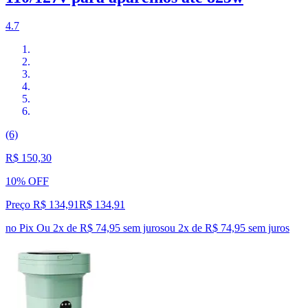
4.7
(6)
R$ 150,30
10% OFF
Preço R$ 134,91
R$
134
,
91
no Pix
Ou 2x de R$ 74,95 sem juros
ou
2
x de
R$ 74,95
sem juros