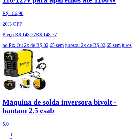
R$ 186,90
20% OFF
Preço R$ 148,77
R$
148
,
77
no Pix
Ou 2x de R$ 82,65 sem juros
ou
2
x de
R$ 82,65
sem juros
Máquina de solda inversora bivolt -
bantam 2.5 esab
5.0