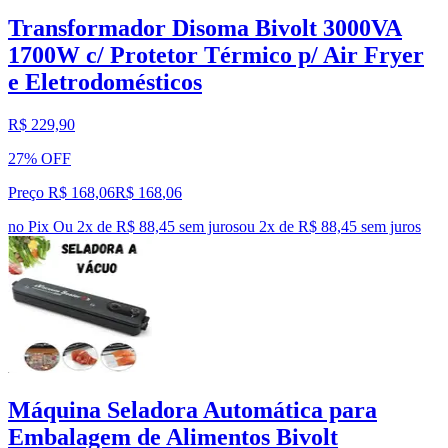
Transformador Disoma Bivolt 3000VA
1700W c/ Protetor Térmico p/ Air Fryer
e Eletrodomésticos
R$ 229,90
27% OFF
Preço R$ 168,06
R$
168
,
06
no Pix
Ou 2x de R$ 88,45 sem juros
ou
2
x de
R$ 88,45
sem juros
Máquina Seladora Automática para
Embalagem de Alimentos Bivolt