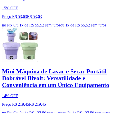
15% OFF
Preço R$ 53,63
R$
53
,
63
no Pix
Ou 1x de R$ 55,52 sem juros
ou
1
x de
R$ 55,52
sem juros
Mini Máquina de Lavar e Secar Portátil
Dobrável Bivolt: Versatilidade e
Conveniência em um Único Equipamento
14% OFF
Preço R$ 219,45
R$
219
,
45
no Pix
Ou 2x de R$ 127,59 sem juros
ou
2
x de
R$ 127,59
sem juros