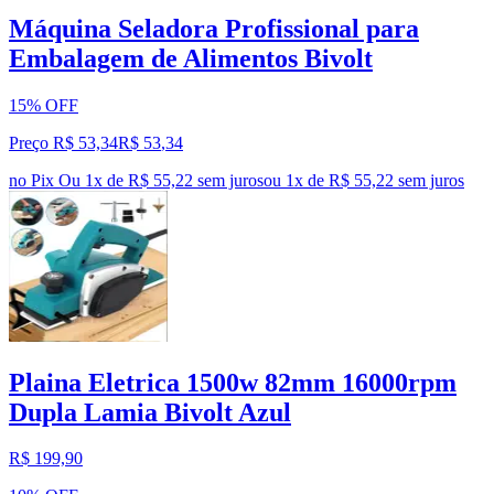
Máquina Seladora Profissional para
Embalagem de Alimentos Bivolt
15% OFF
Preço R$ 53,34
R$
53
,
34
no Pix
Ou 1x de R$ 55,22 sem juros
ou
1
x de
R$ 55,22
sem juros
Plaina Eletrica 1500w 82mm 16000rpm
Dupla Lamia Bivolt Azul
R$ 199,90