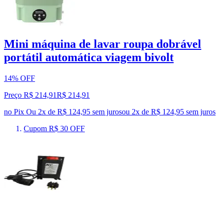
Mini máquina de lavar roupa dobrável
portátil automática viagem bivolt
14% OFF
Preço R$ 214,91
R$
214
,
91
no Pix
Ou 2x de R$ 124,95 sem juros
ou
2
x de
R$ 124,95
sem juros
Cupom R$ 30 OFF