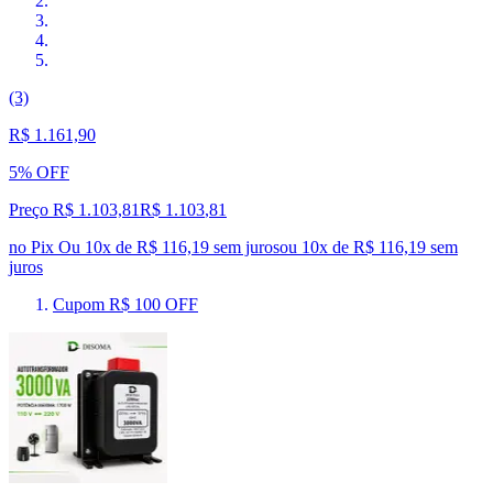
(3)
R$ 1.161,90
5% OFF
Preço R$ 1.103,81
R$
1.103
,
81
no Pix
Ou 10x de R$ 116,19 sem juros
ou
10
x de
R$ 116,19
sem
juros
Cupom R$ 100 OFF