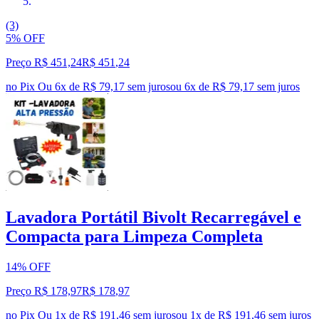
(3)
5% OFF
Preço R$ 451,24
R$
451
,
24
no Pix
Ou 6x de R$ 79,17 sem juros
ou
6
x de
R$ 79,17
sem juros
Lavadora Portátil Bivolt Recarregável e
Compacta para Limpeza Completa
14% OFF
Preço R$ 178,97
R$
178
,
97
no Pix
Ou 1x de R$ 191,46 sem juros
ou
1
x de
R$ 191,46
sem juros