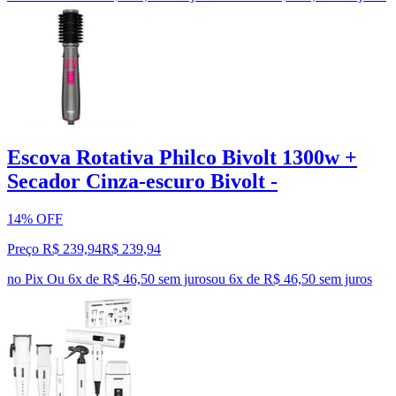
Escova Rotativa Philco Bivolt 1300w +
Secador Cinza-escuro Bivolt -
14% OFF
Preço R$ 239,94
R$
239
,
94
no Pix
Ou 6x de R$ 46,50 sem juros
ou
6
x de
R$ 46,50
sem juros