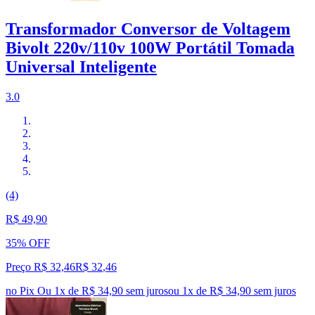
Transformador Conversor de Voltagem
Bivolt 220v/110v 100W Portátil Tomada
Universal Inteligente
3.0
(4)
R$ 49,90
35% OFF
Preço R$ 32,46
R$
32
,
46
no Pix
Ou 1x de R$ 34,90 sem juros
ou
1
x de
R$ 34,90
sem juros