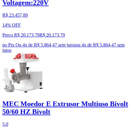
Voltagem:220V
R$ 23.457,89
14% OFF
Preço R$ 20.173,79
R$
20.173
,
79
no Pix
Ou 4x de R$ 5.864,47 sem juros
ou
4
x de
R$ 5.864,47
sem
juros
MEC Moedor E Extrusor Multiuso Bivolt
50/60 HZ Bivolt
5.0