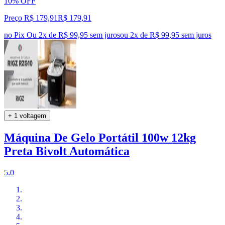
10% OFF
Preço R$ 179,91
R$
179
,
91
no Pix
Ou 2x de R$ 99,95 sem juros
ou
2
x de
R$ 99,95
sem juros
+ 1 voltagem
Máquina De Gelo Portátil 100w 12kg
Preta Bivolt Automática
5.0