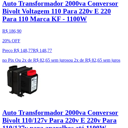
Auto Transformador 2000va Conversor
Bivolt Voltagem 110 Para 220v E 220
Para 110 Marca KF - 1100W
R$ 186,90
20% OFF
Preço R$ 148,77
R$
148
,
77
no Pix
Ou 2x de R$ 82,65 sem juros
ou
2
x de
R$ 82,65
sem juros
Auto Transformador 2000va Conversor
Bivolt 110/127v Para 220v E 220v Para
110/127v para aparelhos até 1100W