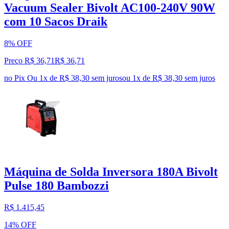
Vacuum Sealer Bivolt AC100-240V 90W
com 10 Sacos Draik
8% OFF
Preço R$ 36,71
R$
36
,
71
no Pix
Ou 1x de R$ 38,30 sem juros
ou
1
x de
R$ 38,30
sem juros
Máquina de Solda Inversora 180A Bivolt
Pulse 180 Bambozzi
R$ 1.415,45
14% OFF