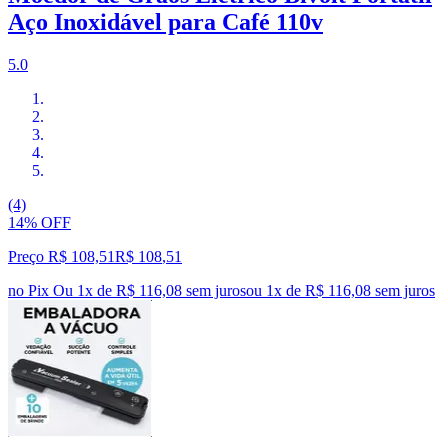
Aço Inoxidável para Café 110v
5.0
(4)
14% OFF
Preço R$ 108,51
R$
108
,
51
no Pix
Ou 1x de R$ 116,08 sem juros
ou
1
x de
R$ 116,08
sem juros