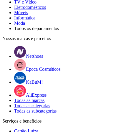
TV e Vídeo
Eletrodomésticos
Móveis
Informática
Moda
Todos os departamentos
Nossas marcas e parceiros
Netshoes
Epoca Cosméticos
KaBuM!
AliExpress
Todas as marcas
Todas as categorias
Todas as subcategorias
Serviços e benefícios
Cartão Luiza