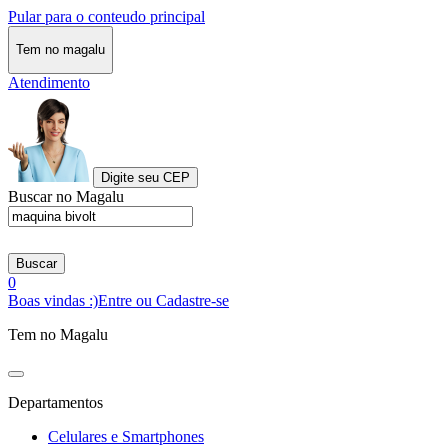
Pular para o conteudo principal
Tem no magalu
Atendimento
Digite seu CEP
Buscar no Magalu
Buscar
0
Boas vindas :)
Entre ou Cadastre-se
Tem no Magalu
Departamentos
Celulares e Smartphones