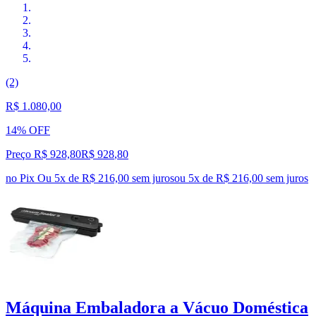
(2)
R$ 1.080,00
14% OFF
Preço R$ 928,80
R$
928
,
80
no Pix
Ou 5x de R$ 216,00 sem juros
ou
5
x de
R$ 216,00
sem juros
Máquina Embaladora a Vácuo Doméstica