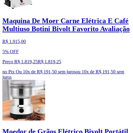
Maquina De Moer Carne Elétrica E Café
Multiuso Botini Bivolt Favorito Avaliação
R$ 1.915,00
5% OFF
Preço R$ 1.819,25
R$
1.819
,
25
no Pix
Ou 10x de R$ 191,50 sem juros
ou
10
x de
R$ 191,50
sem
juros
Moedor de Grãos Elétrico Bivolt Portátil