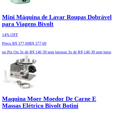
Mini Máquina de Lavar Roupas Dobrável
para Viagens Bivolt
14% OFF
Preço R$ 377,69
R$
377
,
69
no Pix
Ou 3x de R$ 146,39 sem juros
ou
3
x de
R$ 146,39
sem juros
Maquina Moer Moedor De Carne E
Massas Elétrico Bivolt Botini