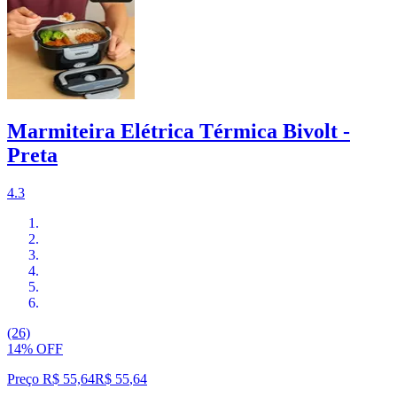
Marmiteira Elétrica Térmica Bivolt -
Preta
4.3
(26)
14% OFF
Preço R$ 55,64
R$
55
,
64