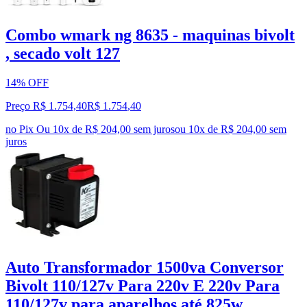
Combo wmark ng 8635 - maquinas bivolt
, secado volt 127
14% OFF
Preço R$ 1.754,40
R$
1.754
,
40
no Pix
Ou 10x de R$ 204,00 sem juros
ou
10
x de
R$ 204,00
sem
juros
Auto Transformador 1500va Conversor
Bivolt 110/127v Para 220v E 220v Para
110/127v para aparelhos até 825w