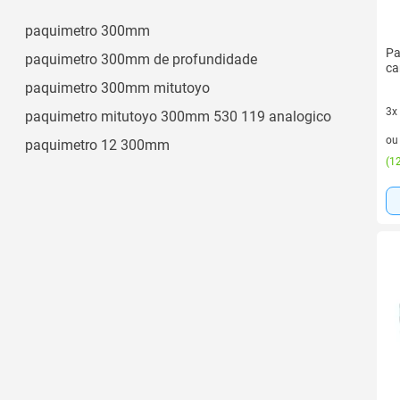
paquimetro 300mm
Pa
paquimetro 300mm de profundidade
ca
paquimetro 300mm mitutoyo
3x
paquimetro mitutoyo 300mm 530 119 analogico
3 v
o
paquimetro 12 300mm
(
12