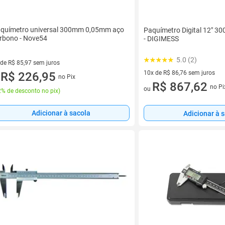
químetro universal 300mm 0,05mm aço
Paquímetro Digital 12" 
rbono - Nove54
- DIGIMESS
5.0 (2)
 de R$ 85,97 sem juros
10x de R$ 86,76 sem juros
ez de R$ 85,97 sem juros
R$ 226,95
no Pix
u
10 vez de R$ 86,76 sem juros
R$ 867,62
no Pi
ou
% de desconto no pix
)
Adicionar à sacola
Adicionar à 