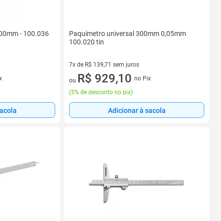
300mm - 100.036
Paquímetro universal 300mm 0,05mm
100.020 tin
7x de R$ 139,71 sem juros
7 vez de R$ 139,71 sem juros
R$ 929,10
x
no Pix
ou
(
5% de desconto no pix
)
sacola
Adicionar à sacola