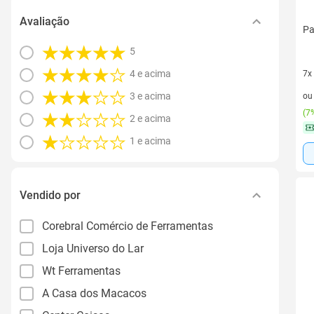
Avaliação
Pa
5
4 e acima
7x
7 v
3 e acima
o
(
7%
2 e acima
1 e acima
Vendido por
Corebral Comércio de Ferramentas
Loja Universo do Lar
Wt Ferramentas
A Casa dos Macacos