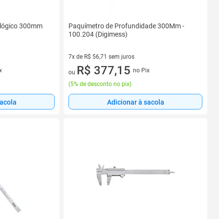
alógico 300mm
Paquímetro de Profundidade 300Mm -
100.204 (Digimess)
7x de R$ 56,71 sem juros
7 vez de R$ 56,71 sem juros
R$ 377,15
x
no Pix
ou
(
5% de desconto no pix
)
sacola
Adicionar à sacola