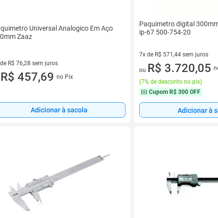
Paquimetro digital 300mm
quimetro Universal Analogico Em Aço
ip-67 500-754-20
00mm Zaaz
7x de R$ 571,44 sem juros
 de R$ 76,28 sem juros
7 vez de R$ 571,44 sem juros
R$ 3.720,05
n
ou
ez de R$ 76,28 sem juros
R$ 457,69
no Pix
u
(
7% de desconto no pix
)
Cupom
R$ 300 OFF
Adicionar à sacola
Adicionar à 