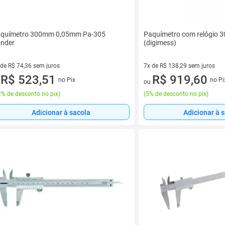
químetro 300mm 0,05mm Pa-305
Paquímetro com relógio 
nder
(digimess)
 de R$ 74,36 sem juros
7x de R$ 138,29 sem juros
ez de R$ 74,36 sem juros
R$ 523,51
7 vez de R$ 138,29 sem juros
R$ 919,60
no Pix
no Pi
u
ou
% de desconto no pix
)
(
5% de desconto no pix
)
Adicionar à sacola
Adicionar à 