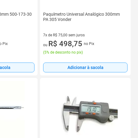
300mm 500-173-30
Paquímetro Universal Analógico 300mm
PA 305 Vonder
7x de R$ 75,00 sem juros
s
7 vez de R$ 75,00 sem juros
R$ 498,75
o Pix
no Pix
ou
(
5% de desconto no pix
)
sacola
Adicionar à sacola