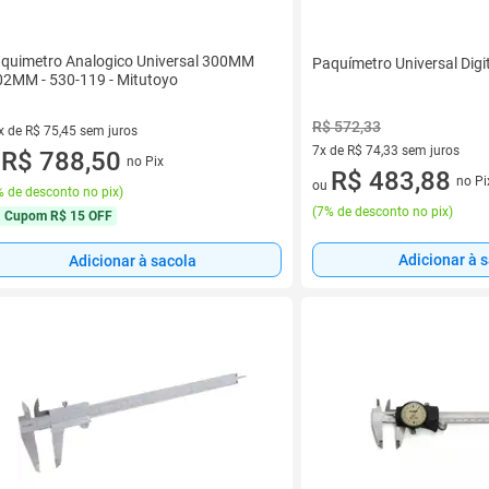
quimetro Analogico Universal 300MM
Paquímetro Universal Dig
02MM - 530-119 - Mitutoyo
R$ 572,33
x de R$ 75,45 sem juros
7x de R$ 74,33 sem juros
vez de R$ 75,45 sem juros
R$ 788,50
no Pix
u
7 vez de R$ 74,33 sem juros
R$ 483,88
no Pi
ou
 de desconto no pix
)
(
7% de desconto no pix
)
Cupom
R$ 15 OFF
Adicionar à 
Adicionar à sacola