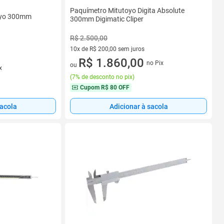
Paquímetro Mitutoyo Digita Absolute
toyo 300mm
300mm Digimatic Cliper
R$ 2.500,00
10x de R$ 200,00 sem juros
10 vez de R$ 200,00 sem juros
R$ 1.860,00
no Pix
ou
x
(
7% de desconto no pix
)
Cupom
R$ 80 OFF
sacola
Adicionar à sacola