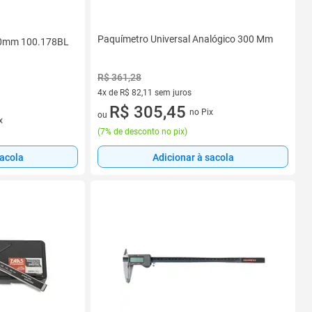
Paquímetro Universal Analógico 300 Mm
300mm 100.178BL
R$ 361,28
4x de R$ 82,11 sem juros
4 vez de R$ 82,11 sem juros
R$ 305,45
no Pix
ou
x
(
7% de desconto no pix
)
sacola
Adicionar à sacola