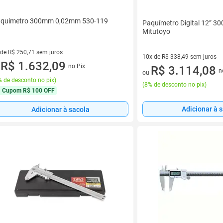
quimetro 300mm 0,02mm 530-119
Paquímetro Digital 12” 
Mitutoyo
 de R$ 250,71 sem juros
10x de R$ 338,49 sem juros
ez de R$ 250,71 sem juros
R$ 1.632,09
no Pix
10 vez de R$ 338,49 sem juro
R$ 3.114,08
u
n
ou
 de desconto no pix
)
(
8% de desconto no pix
)
Cupom
R$ 100 OFF
Adicionar à 
Adicionar à sacola