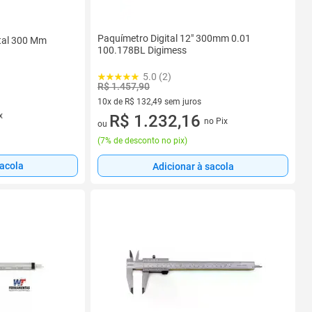
Paquímetro Digital 12" 300mm 0.01
ital 300 Mm
100.178BL Digimess
5.0 (2)
R$ 1.457,90
10x de R$ 132,49 sem juros
x
10 vez de R$ 132,49 sem juros
R$ 1.232,16
no Pix
ou
(
7% de desconto no pix
)
sacola
Adicionar à sacola