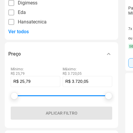
Digimess
Pa
Eda
Mi
Hansatecnica
7x
Ver todos
7 v
o
Preço
Mínimo:
Máximo:
R$ 25,79
R$ 3.720,05
APLICAR FILTRO