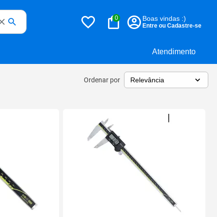
0
Boas vindas :)
Entre ou Cadastre-se
Atendimento
Ordenar por