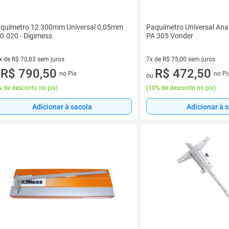
químetro 12 300mm Universal 0,05mm
Paquímetro Universal An
0.020 - Digimess
PA 305 Vonder
x de R$ 70,83 sem juros
7x de R$ 75,00 sem juros
vez de R$ 70,83 sem juros
R$ 790,50
7 vez de R$ 75,00 sem juros
R$ 472,50
no Pix
no Pi
u
ou
 de desconto no pix
)
(
10% de desconto no pix
)
Adicionar à sacola
Adicionar à 