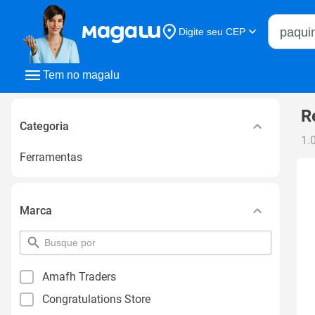
Buscar n
Digite seu CEP
Buscar
Tem no magalu
R
Categoria
1.
Ferramentas
Marca
pesquisar
por
filtro
Amafh Traders
Congratulations Store