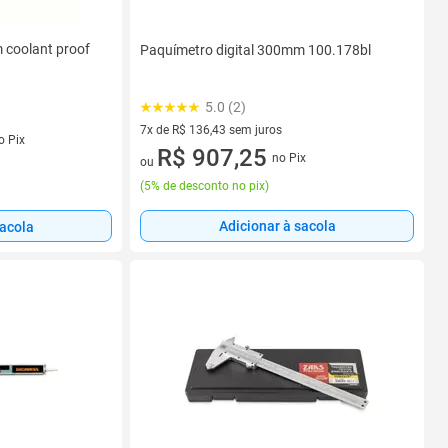
 coolant proof
Paquímetro digital 300mm 100.178bl
5.0 (2)
7x de R$ 136,43 sem juros
o Pix
7 vez de R$ 136,43 sem juros
R$ 907,25
no Pix
ou
(
5% de desconto no pix
)
Adicionar à sacola
sacola