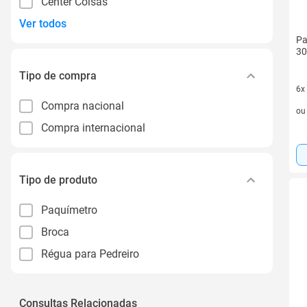
Center Coisas
Ver todos
Pa
3
Tipo de compra
6x
6 v
Compra nacional
o
Compra internacional
Tipo de produto
Paquímetro
Broca
Régua para Pedreiro
Consultas Relacionadas