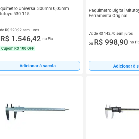
químetro Universal 300mm 0,05mm
Paquímetro Digital Mitu
tutoyo 530-115
Ferramenta Original
 de R$ 220,92 sem juros
7x de R$ 142,70 sem juros
ez de R$ 220,92 sem juros
R$ 1.546,42
no Pix
u
7 vez de R$ 142,70 sem juros
R$ 998,90
no Pi
ou
Cupom
R$ 100 OFF
Adicionar à sacola
Adicionar à 