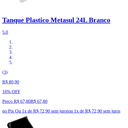
Tanque Plastico Metasul 24L Branco
5.0
(3)
R$ 80,90
16% OFF
Preço R$ 67,80
R$
67
,
80
no Pix
Ou 1x de R$ 72,90 sem juros
ou
1
x de
R$ 72,90
sem juros