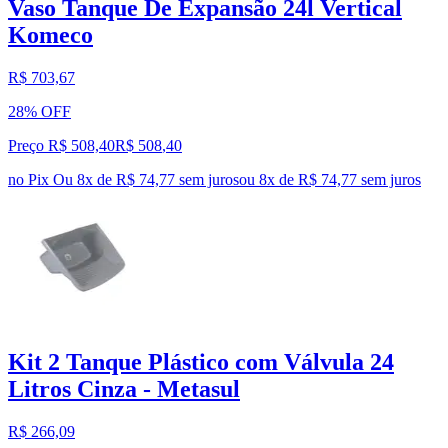
Vaso Tanque De Expansão 24l Vertical
Komeco
R$ 703,67
28% OFF
Preço R$ 508,40
R$
508
,
40
no Pix
Ou 8x de R$ 74,77 sem juros
ou
8
x de
R$ 74,77
sem juros
Kit 2 Tanque Plástico com Válvula 24
Litros Cinza - Metasul
R$ 266,09