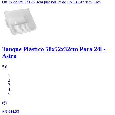
Ou 1x de R$ 131,47 sem juros
ou
1
x de
R$ 131,47
sem juros
Tanque Plástico 58x52x32cm Para 24l -
Astra
5.0
(6)
R$ 344,83