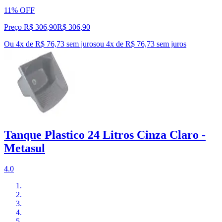
11% OFF
Preço R$ 306,90
R$
306
,
90
Ou 4x de R$ 76,73 sem juros
ou
4
x de
R$ 76,73
sem juros
Tanque Plastico 24 Litros Cinza Claro -
Metasul
4.0