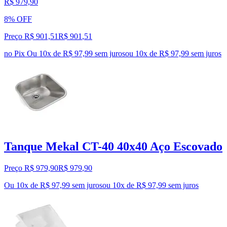
R$ 979,90
8% OFF
Preço R$ 901,51
R$
901
,
51
no Pix
Ou 10x de R$ 97,99 sem juros
ou
10
x de
R$ 97,99
sem juros
Tanque Mekal CT-40 40x40 Aço Escovado
Preço R$ 979,90
R$
979
,
90
Ou 10x de R$ 97,99 sem juros
ou
10
x de
R$ 97,99
sem juros