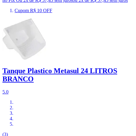
no Pix
Ou 2x de R$ 57,45 sem juros
ou
2
x de
R$ 57,45
sem juros
Cupom R$ 10 OFF
Tanque Plastico Metasul 24 LITROS
BRANCO
5.0
(3)