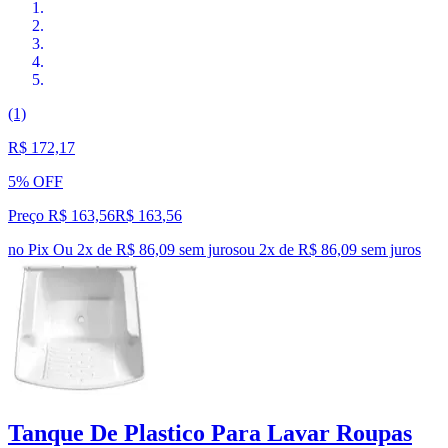
(1)
R$ 172,17
5% OFF
Preço R$ 163,56
R$
163
,
56
no Pix
Ou 2x de R$ 86,09 sem juros
ou
2
x de
R$ 86,09
sem juros
Tanque De Plastico Para Lavar Roupas