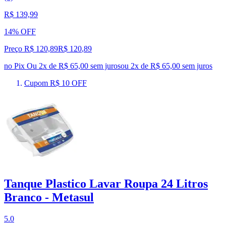
R$ 139,99
14% OFF
Preço R$ 120,89
R$
120
,
89
no Pix
Ou 2x de R$ 65,00 sem juros
ou
2
x de
R$ 65,00
sem juros
Cupom R$ 10 OFF
Tanque Plastico Lavar Roupa 24 Litros
Branco - Metasul
5.0