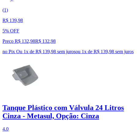
(1)
R$ 139,98
5% OFF
Preço R$ 132,98
R$
132
,
98
no Pix
Ou 1x de R$ 139,98 sem juros
ou
1
x de
R$ 139,98
sem juros
Tanque Plástico com Válvula 24 Litros
Cinza - Metasul, Opção: Cinza
4.0