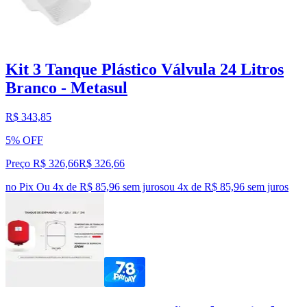
Kit 3 Tanque Plástico Válvula 24 Litros
Branco - Metasul
R$ 343,85
5% OFF
Preço R$ 326,66
R$
326
,
66
no Pix
Ou 4x de R$ 85,96 sem juros
ou
4
x de
R$ 85,96
sem juros