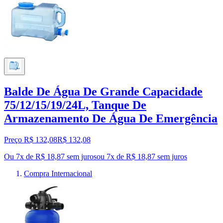
Balde De Água De Grande Capacidade
75/12/15/19/24L, Tanque De
Armazenamento De Água De Emergência
Preço R$ 132,08
R$
132
,
08
Ou 7x de R$ 18,87 sem juros
ou
7
x de
R$ 18,87
sem juros
Compra Internacional