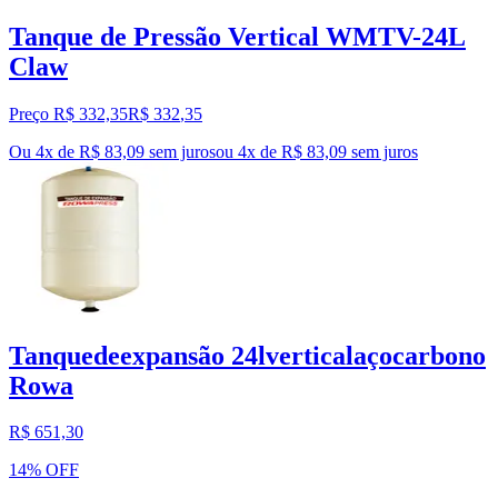
Tanque de Pressão Vertical WMTV-24L
Claw
Preço R$ 332,35
R$
332
,
35
Ou 4x de R$ 83,09 sem juros
ou
4
x de
R$ 83,09
sem juros
Tanquedeexpansão 24lverticalaçocarbono
Rowa
R$ 651,30
14% OFF