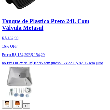
Tanque de Plastico Preto 24L Com
Válvula Metasul
R$ 182,90
16% OFF
Preço R$ 154,29
R$
154
,
29
no Pix
Ou 2x de R$ 82,95 sem juros
ou
2
x de
R$ 82,95
sem juros
+2