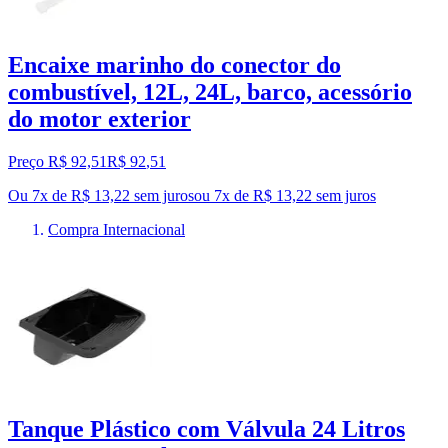
Encaixe marinho do conector do
combustível, 12L, 24L, barco, acessório
do motor exterior
Preço R$ 92,51
R$
92
,
51
Ou 7x de R$ 13,22 sem juros
ou
7
x de
R$ 13,22
sem juros
Compra Internacional
Tanque Plástico com Válvula 24 Litros