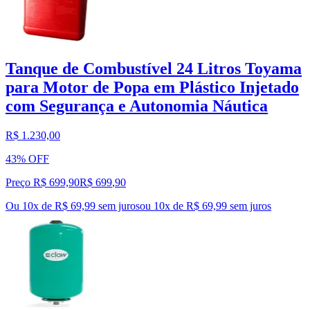
Tanque de Combustível 24 Litros Toyama
para Motor de Popa em Plástico Injetado
com Segurança e Autonomia Náutica
R$ 1.230,00
43% OFF
Preço R$ 699,90
R$
699
,
90
Ou 10x de R$ 69,99 sem juros
ou
10
x de
R$ 69,99
sem juros