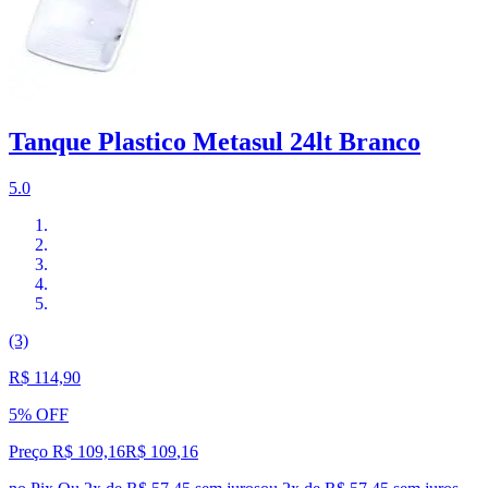
Tanque Plastico Metasul 24lt Branco
5.0
(3)
R$ 114,90
5% OFF
Preço R$ 109,16
R$
109
,
16