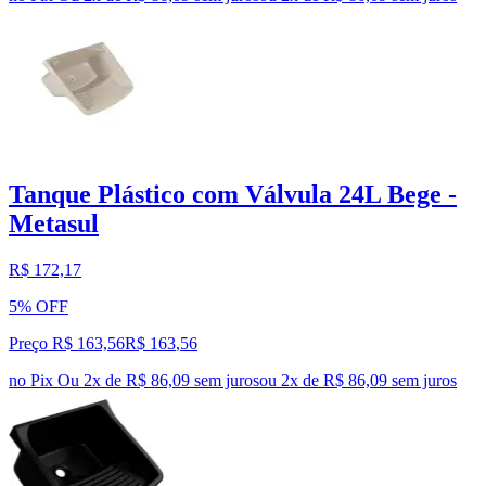
Tanque Plástico com Válvula 24L Bege -
Metasul
R$ 172,17
5% OFF
Preço R$ 163,56
R$
163
,
56
no Pix
Ou 2x de R$ 86,09 sem juros
ou
2
x de
R$ 86,09
sem juros