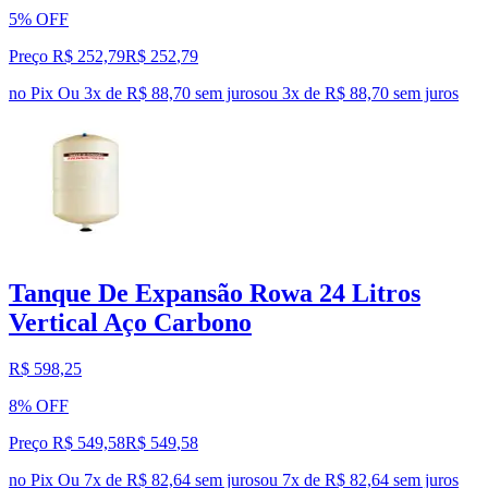
5% OFF
Preço R$ 252,79
R$
252
,
79
no Pix
Ou 3x de R$ 88,70 sem juros
ou
3
x de
R$ 88,70
sem juros
Tanque De Expansão Rowa 24 Litros
Vertical Aço Carbono
R$ 598,25
8% OFF
Preço R$ 549,58
R$
549
,
58
no Pix
Ou 7x de R$ 82,64 sem juros
ou
7
x de
R$ 82,64
sem juros