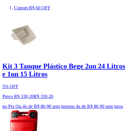
Cupom R$ 60 OFF
Kit 3 Tanque Plástico Bege 2un 24 Litros
e 1un 15 Litros
5% OFF
Preço R$ 330,20
R$
330
,
20
no Pix
Ou 4x de R$ 86,90 sem juros
ou
4
x de
R$ 86,90
sem juros