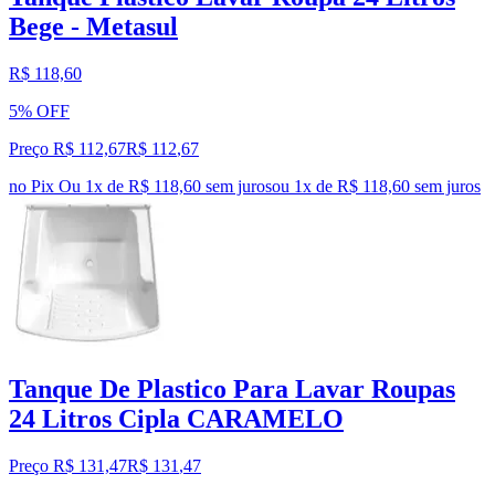
Bege - Metasul
R$ 118,60
5% OFF
Preço R$ 112,67
R$
112
,
67
no Pix
Ou 1x de R$ 118,60 sem juros
ou
1
x de
R$ 118,60
sem juros
Tanque De Plastico Para Lavar Roupas
24 Litros Cipla CARAMELO
Preço R$ 131,47
R$
131
,
47