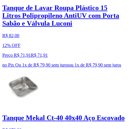
Tanque de Lavar Roupa Plástico 15
Litros Polipropileno AntiUV com Porta
Sabão e Válvula Luconi
R$ 82,00
12% OFF
Preço R$ 71,91
R$
71
,
91
no Pix
Ou 1x de R$ 79,90 sem juros
ou
1
x de
R$ 79,90
sem juros
Tanque Mekal Ct-40 40x40 Aço Escovado