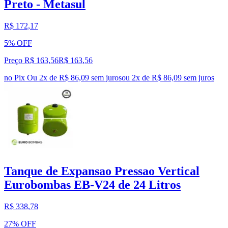
Preto - Metasul
R$ 172,17
5% OFF
Preço R$ 163,56
R$
163
,
56
no Pix
Ou 2x de R$ 86,09 sem juros
ou
2
x de
R$ 86,09
sem juros
Tanque de Expansao Pressao Vertical
Eurobombas EB-V24 de 24 Litros
R$ 338,78
27% OFF