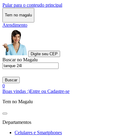
Pular para o conteudo principal
Tem no magalu
Atendimento
Digite seu CEP
Buscar no Magalu
Buscar
0
Boas vindas :)
Entre ou Cadastre-se
Tem no Magalu
Departamentos
Celulares e Smartphones