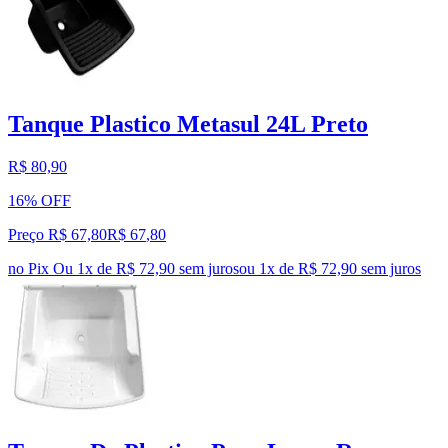
Tanque Plastico Metasul 24L Preto
R$ 80,90
16% OFF
Preço R$ 67,80
R$
67
,
80
no Pix
Ou 1x de R$ 72,90 sem juros
ou
1
x de
R$ 72,90
sem juros