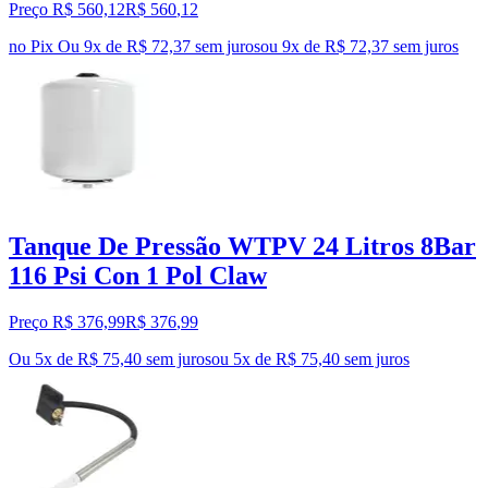
Preço R$ 560,12
R$
560
,
12
no Pix
Ou 9x de R$ 72,37 sem juros
ou
9
x de
R$ 72,37
sem juros
Tanque De Pressão WTPV 24 Litros 8Bar
116 Psi Con 1 Pol Claw
Preço R$ 376,99
R$
376
,
99
Ou 5x de R$ 75,40 sem juros
ou
5
x de
R$ 75,40
sem juros