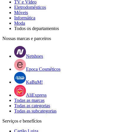
TV e Vídeo
Eletrodomésticos
Móveis
Informática
Moda
Todos os departamentos
Nossas marcas e parceiros
Netshoes
Epoca Cosméticos
KaBuM!
AliExpress
Todas as marcas
Todas as categorias
Todas as subcategorias
Serviços e benefícios
Cartão Luiza