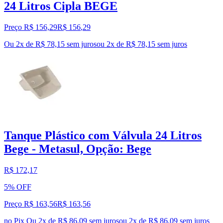
24 Litros Cipla BEGE
Preço R$ 156,29
R$
156
,
29
Ou 2x de R$ 78,15 sem juros
ou
2
x de
R$ 78,15
sem juros
Tanque Plástico com Válvula 24 Litros
Bege - Metasul, Opção: Bege
R$ 172,17
5% OFF
Preço R$ 163,56
R$
163
,
56
no Pix
Ou 2x de R$ 86,09 sem juros
ou
2
x de
R$ 86,09
sem juros