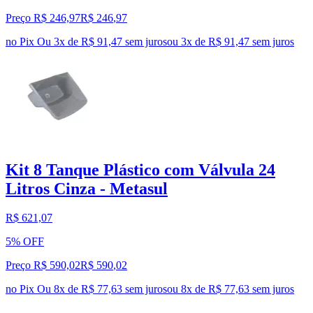
Preço R$ 246,97
R$
246
,
97
no Pix
Ou 3x de R$ 91,47 sem juros
ou
3
x de
R$ 91,47
sem juros
Kit 8 Tanque Plástico com Válvula 24
Litros Cinza - Metasul
R$ 621,07
5% OFF
Preço R$ 590,02
R$
590
,
02
no Pix
Ou 8x de R$ 77,63 sem juros
ou
8
x de
R$ 77,63
sem juros