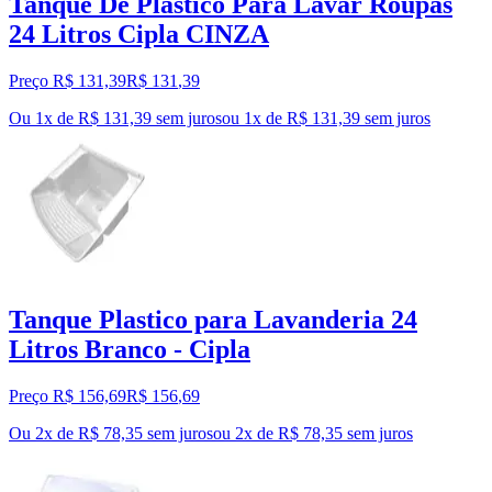
Tanque De Plastico Para Lavar Roupas
24 Litros Cipla CINZA
Preço R$ 131,39
R$
131
,
39
Ou 1x de R$ 131,39 sem juros
ou
1
x de
R$ 131,39
sem juros
Tanque Plastico para Lavanderia 24
Litros Branco - Cipla
Preço R$ 156,69
R$
156
,
69
Ou 2x de R$ 78,35 sem juros
ou
2
x de
R$ 78,35
sem juros