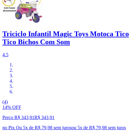
Triciclo Infantil Magic Toys Motoca Tico
Tico Bichos Com Som
4.5
(4)
14% OFF
Preço R$ 343,91
R$
343
,
91
no Pix
Ou 5x de R$ 79,98 sem juros
ou
5
x de
R$ 79,98
sem juros