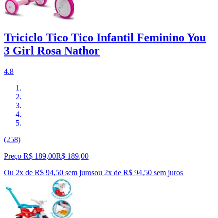
Triciclo Tico Tico Infantil Feminino You
3 Girl Rosa Nathor
4.8
(258)
Preço R$ 189,00
R$
189
,
00
Ou 2x de R$ 94,50 sem juros
ou
2
x de
R$ 94,50
sem juros