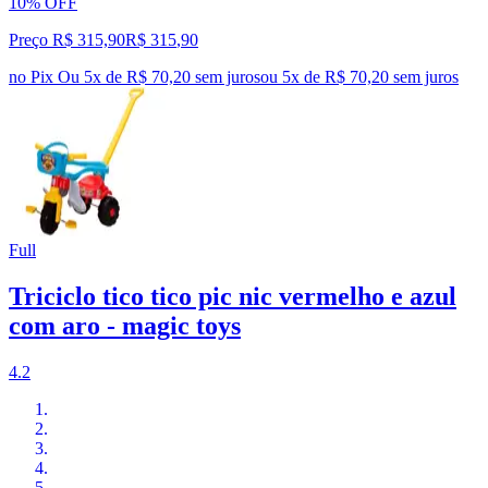
10% OFF
Preço R$ 315,90
R$
315
,
90
no Pix
Ou 5x de R$ 70,20 sem juros
ou
5
x de
R$ 70,20
sem juros
Full
Triciclo tico tico pic nic vermelho e azul
com aro - magic toys
4.2