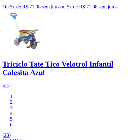
Ou 5x de R$ 71,98 sem juros
ou
5
x de
R$ 71,98
sem juros
Triciclo Tate Tico Velotrol Infantil
Calesita Azul
4.3
(20)