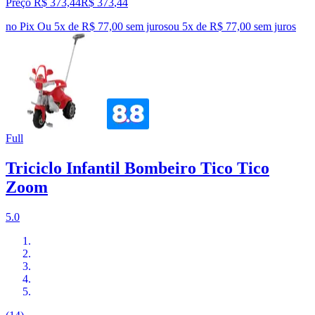
Preço R$ 373,44
R$
373
,
44
no Pix
Ou 5x de R$ 77,00 sem juros
ou
5
x de
R$ 77,00
sem juros
Full
Triciclo Infantil Bombeiro Tico Tico
Zoom
5.0