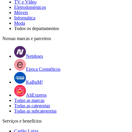
TV e Vídeo
Eletrodomésticos
Móveis
Informática
Moda
Todos os departamentos
Nossas marcas e parceiros
Netshoes
Epoca Cosméticos
KaBuM!
AliExpress
Todas as marcas
Todas as categorias
Todas as subcategorias
Serviços e benefícios
Cartão Luiza