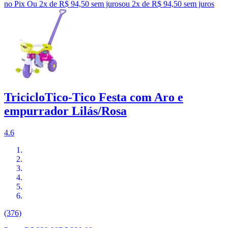
no Pix
Ou 2x de R$ 94,50 sem juros
ou
2
x de
R$ 94,50
sem juros
TricicloTico-Tico Festa com Aro e
empurrador Lilás/Rosa
4.6
(376)