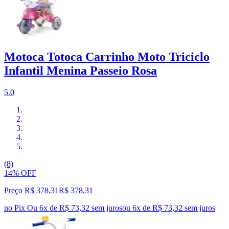
Motoca Totoca Carrinho Moto Triciclo
Infantil Menina Passeio Rosa
5.0
(8)
14% OFF
Preço R$ 378,31
R$
378
,
31
no Pix
Ou 6x de R$ 73,32 sem juros
ou
6
x de
R$ 73,32
sem juros