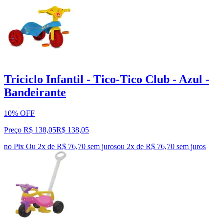
Triciclo Infantil - Tico-Tico Club - Azul -
Bandeirante
10% OFF
Preço R$ 138,05
R$
138
,
05
no Pix
Ou 2x de R$ 76,70 sem juros
ou
2
x de
R$ 76,70
sem juros