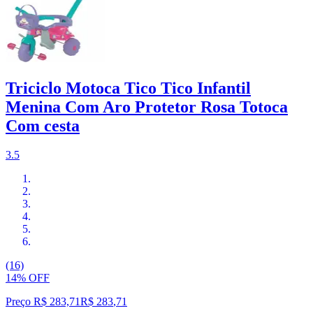
Triciclo Motoca Tico Tico Infantil
Menina Com Aro Protetor Rosa Totoca
Com cesta
3.5
(16)
14% OFF
Preço R$ 283,71
R$
283
,
71