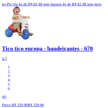
no Pix
Ou 4x de R$ 82,48 sem juros
ou
4
x de
R$ 82,48
sem juros
Tico tico europa - bandeirantes - 670
4.5
(6)
Preço R$ 359,90
R$
359
,
90