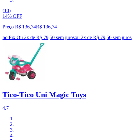
(10)
14% OFF
Preço R$ 136,74
R$
136
,
74
no Pix
Ou 2x de R$ 79,50 sem juros
ou
2
x de
R$ 79,50
sem juros
Tico-Tico Uni Magic Toys
4.7