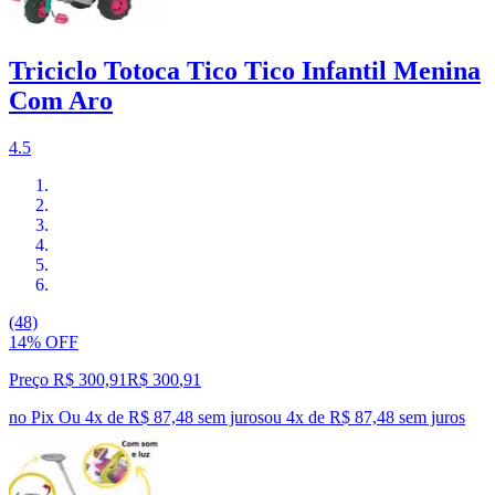
Triciclo Totoca Tico Tico Infantil Menina
Com Aro
4.5
(48)
14% OFF
Preço R$ 300,91
R$
300
,
91
no Pix
Ou 4x de R$ 87,48 sem juros
ou
4
x de
R$ 87,48
sem juros