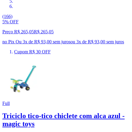
(166)
5% OFF
Preço R$ 265,05
R$
265
,
05
no Pix
Ou 3x de R$ 93,00 sem juros
ou
3
x de
R$ 93,00
sem juros
Cupom R$ 30 OFF
Full
Triciclo tico-tico chiclete com alca azul -
magic toys