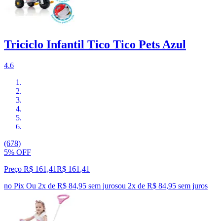
Triciclo Infantil Tico Tico Pets Azul
4.6
(678)
5% OFF
Preço R$ 161,41
R$
161
,
41
no Pix
Ou 2x de R$ 84,95 sem juros
ou
2
x de
R$ 84,95
sem juros