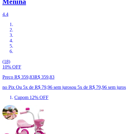
Menina
4.4
(18)
10% OFF
Preço R$ 359,83
R$
359
,
83
no Pix
Ou 5x de R$ 79,96 sem juros
ou
5
x de
R$ 79,96
sem juros
Cupom 12% OFF