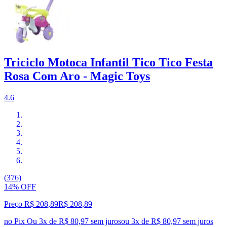
Triciclo Motoca Infantil Tico Tico Festa
Rosa Com Aro - Magic Toys
4.6
(376)
14% OFF
Preço R$ 208,89
R$
208
,
89
no Pix
Ou 3x de R$ 80,97 sem juros
ou
3
x de
R$ 80,97
sem juros