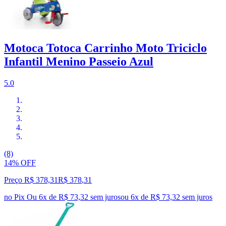
Motoca Totoca Carrinho Moto Triciclo
Infantil Menino Passeio Azul
5.0
(8)
14% OFF
Preço R$ 378,31
R$
378
,
31
no Pix
Ou 6x de R$ 73,32 sem juros
ou
6
x de
R$ 73,32
sem juros