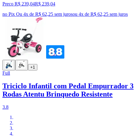
Preço R$ 239,04
R$
239
,
04
no Pix
Ou 4x de R$ 62,25 sem juros
ou
4
x de
R$ 62,25
sem juros
+1
Full
Triciclo Infantil com Pedal Empurrador 3
Rodas Atentu Brinquedo Resistente
3.8