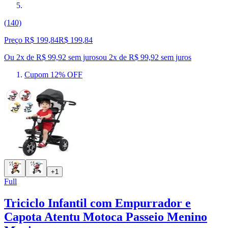
(140)
Preço R$ 199,84
R$
199
,
84
Ou 2x de R$ 99,92 sem juros
ou
2
x de
R$ 99,92
sem juros
Cupom 12% OFF
+1
Full
Triciclo Infantil com Empurrador e
Capota Atentu Motoca Passeio Menino