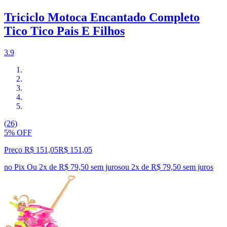
Triciclo Motoca Encantado Completo
Tico Tico Pais E Filhos
3.9
(26)
5% OFF
Preço R$ 151,05
R$
151
,
05
no Pix
Ou 2x de R$ 79,50 sem juros
ou
2
x de
R$ 79,50
sem juros