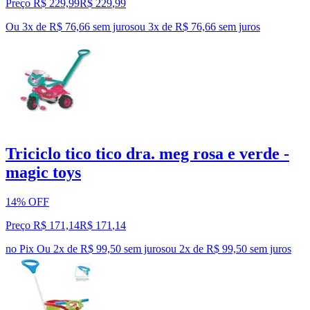
Preço R$ 229,99
R$
229
,
99
Ou 3x de R$ 76,66 sem juros
ou
3
x de
R$ 76,66
sem juros
Triciclo tico tico dra. meg rosa e verde -
magic toys
14% OFF
Preço R$ 171,14
R$
171
,
14
no Pix
Ou 2x de R$ 99,50 sem juros
ou
2
x de
R$ 99,50
sem juros