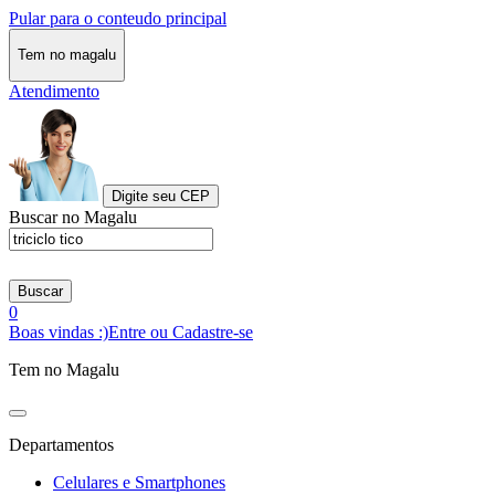
Pular para o conteudo principal
Tem no magalu
Atendimento
Digite seu CEP
Buscar no Magalu
Buscar
0
Boas vindas :)
Entre ou Cadastre-se
Tem no Magalu
Departamentos
Celulares e Smartphones