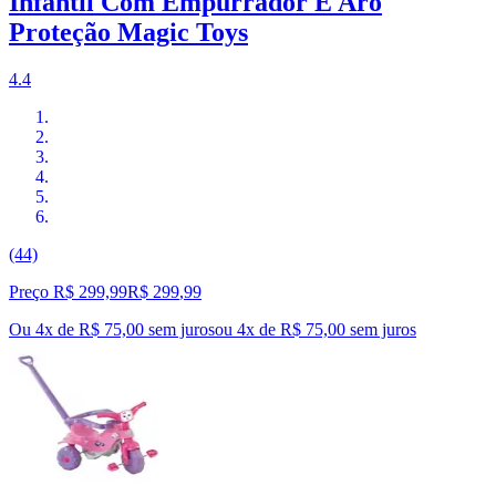
Infantil Com Empurrador E Aro
Proteção Magic Toys
4.4
(44)
Preço R$ 299,99
R$
299
,
99
Ou 4x de R$ 75,00 sem juros
ou
4
x de
R$ 75,00
sem juros