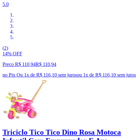
5.0
(2)
14% OFF
Preço R$ 110,94
R$
110
,
94
no Pix
Ou 1x de R$ 116,10 sem juros
ou
1
x de
R$ 116,10
sem juros
Triciclo Tico Tico Dino Rosa Motoca