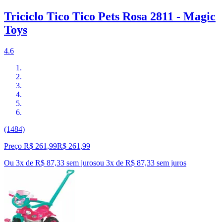
Triciclo Tico Tico Pets Rosa 2811 - Magic
Toys
4.6
(1484)
Preço R$ 261,99
R$
261
,
99
Ou 3x de R$ 87,33 sem juros
ou
3
x de
R$ 87,33
sem juros