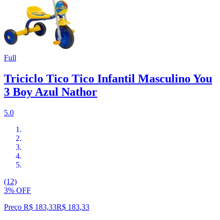
Full
Triciclo Tico Tico Infantil Masculino You
3 Boy Azul Nathor
5.0
(12)
3% OFF
Preço R$ 183,33
R$
183
,
33