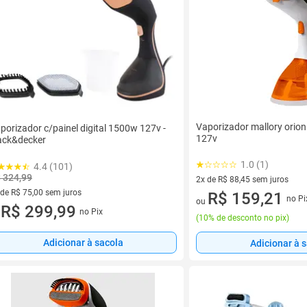
Vaporizador mallory orio
porizador c/painel digital 1500w 127v -
127v
ack&decker
1.0 (1)
4.4 (101)
 324,99
2x de R$ 88,45 sem juros
 de R$ 75,00 sem juros
2 vez de R$ 88,45 sem juros
R$ 159,21
no Pi
ou
ez de R$ 75,00 sem juros
R$ 299,99
no Pix
u
(
10% de desconto no pix
)
Adicionar à sacola
Adicionar à 