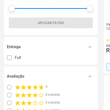
APLICAR FILTRO
Va
12
R$
Entrega
R
Full
Avaliação
5
4 e acima
3 e acima