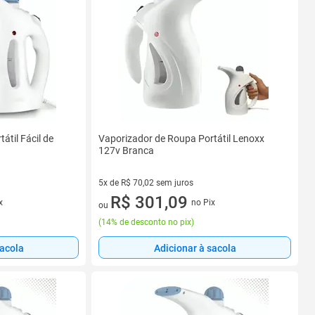
átil Fácil de
Vaporizador de Roupa Portátil Lenoxx
127v Branca
5x de R$ 70,02 sem juros
5 vez de R$ 70,02 sem juros
R$ 301,09
x
no Pix
ou
(
14% de desconto no pix
)
sacola
Adicionar à sacola