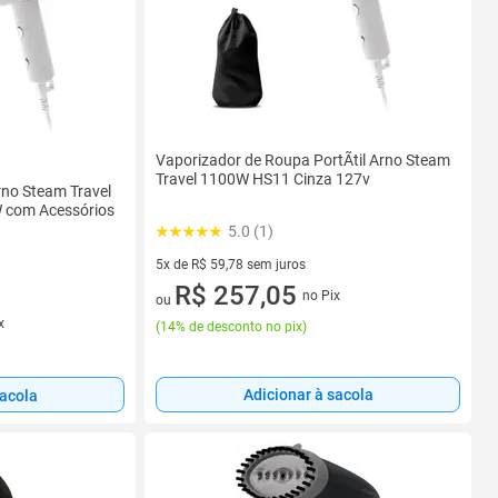
Vaporizador de Roupa PortÃtil Arno Steam
Travel 1100W HS11 Cinza 127v
no Steam Travel
W com Acessórios
5.0 (1)
5x de R$ 59,78 sem juros
5 vez de R$ 59,78 sem juros
R$ 257,05
no Pix
ou
x
(
14% de desconto no pix
)
Adicionar à sacola
sacola