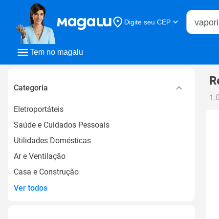
Buscar n
Digite seu CEP
Buscar
Tem no magalu
R
Categoria
1.
Eletroportáteis
Saúde e Cuidados Pessoais
Utilidades Domésticas
Ar e Ventilação
Casa e Construção
Ver todos