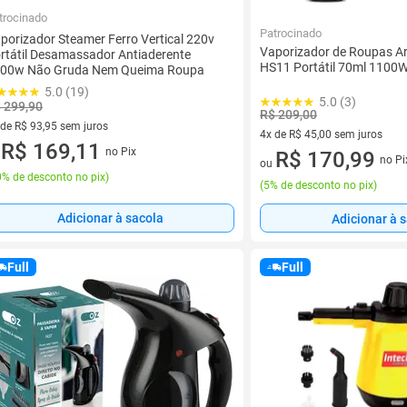
trocinado
Patrocinado
porizador Steamer Ferro Vertical 220v
Vaporizador de Roupas Ar
rtátil Desamassador Antiaderente
HS11 Portátil 70ml 1100
00w Não Gruda Nem Queima Roupa
5.0 (19)
5.0 (3)
 299,90
R$ 209,00
 de R$ 93,95 sem juros
4x de R$ 45,00 sem juros
ez de R$ 93,95 sem juros
R$ 169,11
no Pix
4 vez de R$ 45,00 sem juros
R$ 170,99
u
no Pi
ou
% de desconto no pix
)
(
5% de desconto no pix
)
Adicionar à sacola
Adicionar à 
Full
Full