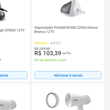
Vaporizador Portátil AF006 220ml Amvox
lgin STM20 127V
Branco 127V
4.0 (1)
R$ 109,99
R$ 103,39
no Pix
x
(
6% de desconto no pix
)
sacola
Adicionar à sacola