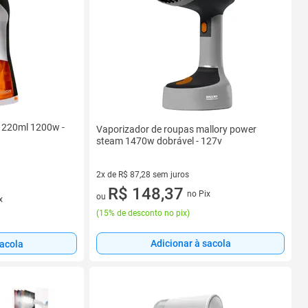
n 220ml 1200w -
Vaporizador de roupas mallory power
steam 1470w dobrável - 127v
2x de R$ 87,28 sem juros
2 vez de R$ 87,28 sem juros
R$ 148,37
no Pix
ou
x
(
15% de desconto no pix
)
Adicionar à sacola
sacola