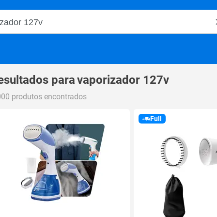
o Magalu
esultados para
vaporizador 127v
000 produtos encontrados
Full