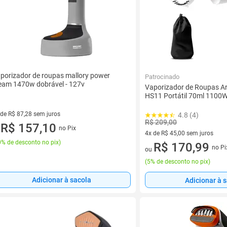
porizador de roupas mallory power
Patrocinado
eam 1470w dobrável - 127v
Vaporizador de Roupas Ar
HS11 Portátil 70ml 1100
 de R$ 87,28 sem juros
4.8 (4)
R$ 209,00
ez de R$ 87,28 sem juros
R$ 157,10
no Pix
u
4x de R$ 45,00 sem juros
% de desconto no pix
)
4 vez de R$ 45,00 sem juros
R$ 170,99
no Pi
ou
(
5% de desconto no pix
)
Adicionar à sacola
Adicionar à 