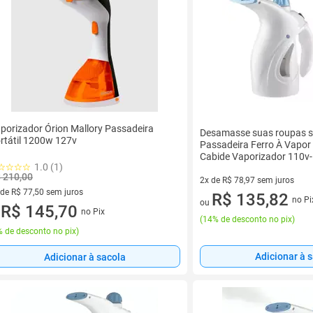
porizador Órion Mallory Passadeira
Desamasse suas roupas s
rtátil 1200w 127v
Passadeira Ferro À Vapor 
Cabide Vaporizador 110v
1.0 (1)
 210,00
2x de R$ 78,97 sem juros
 de R$ 77,50 sem juros
2 vez de R$ 78,97 sem juros
R$ 135,82
no Pi
ou
ez de R$ 77,50 sem juros
R$ 145,70
no Pix
u
(
14% de desconto no pix
)
 de desconto no pix
)
Adicionar à 
Adicionar à sacola