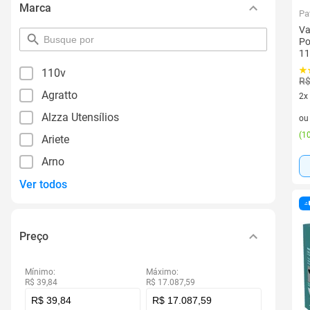
Marca
Pa
Va
pesquisar
Po
por
11
filtro
110v
R$
Agratto
2x
2 v
Alzza Utensílios
o
(
10
Ariete
Arno
Ver todos
Preço
Mínimo:
Máximo:
R$ 39,84
R$ 17.087,59