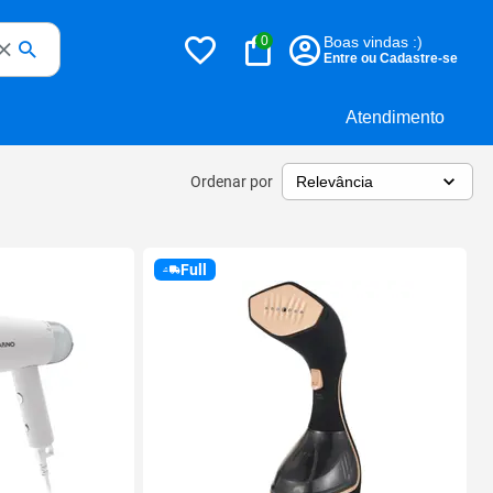
0
Boas vindas :)
Entre ou Cadastre-se
Atendimento
Ordenar por
Full