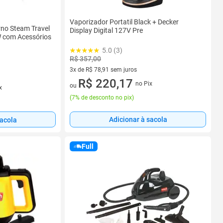
Vaporizador Portatil Black + Decker
no Steam Travel
Display Digital 127V Pre
W com Acessórios
5.0 (3)
R$ 357,00
3x de R$ 78,91 sem juros
3 vez de R$ 78,91 sem juros
R$ 220,17
no Pix
ou
x
(
7% de desconto no pix
)
Adicionar à sacola
sacola
Full