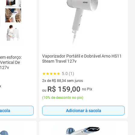
Vaporizador Portátil e Dobrável Arno HS11
em esforço:
Steam Travel 127v
Vertical De
-127v
5.0 (1)
2x de R$ 88,34 sem juros
x
2 vez de R$ 88,34 sem juros
R$ 159,00
no Pix
ou
(
10% de desconto no pix
)
sacola
Adicionar à sacola