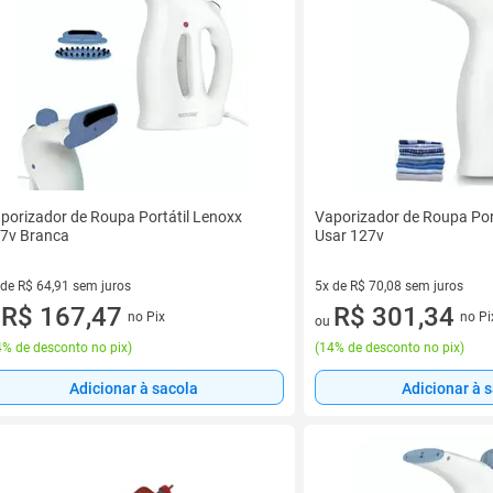
porizador de Roupa Portátil Lenoxx
Vaporizador de Roupa Port
7v Branca
Usar 127v
 de R$ 64,91 sem juros
5x de R$ 70,08 sem juros
ez de R$ 64,91 sem juros
R$ 167,47
5 vez de R$ 70,08 sem juros
R$ 301,34
no Pix
no Pi
u
ou
% de desconto no pix
)
(
14% de desconto no pix
)
Adicionar à sacola
Adicionar à 