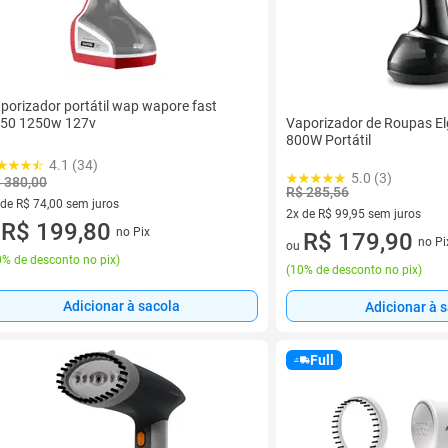
porizador portátil wap wapore fast
Vaporizador de Roupas E
50 1250w 127v
800W Portátil
4.1 (34)
5.0 (3)
 380,00
R$ 285,56
 de R$ 74,00 sem juros
2x de R$ 99,95 sem juros
ez de R$ 74,00 sem juros
R$ 199,80
no Pix
2 vez de R$ 99,95 sem juros
R$ 179,90
u
no Pi
ou
% de desconto no pix
)
(
10% de desconto no pix
)
Adicionar à sacola
Adicionar à 
Full