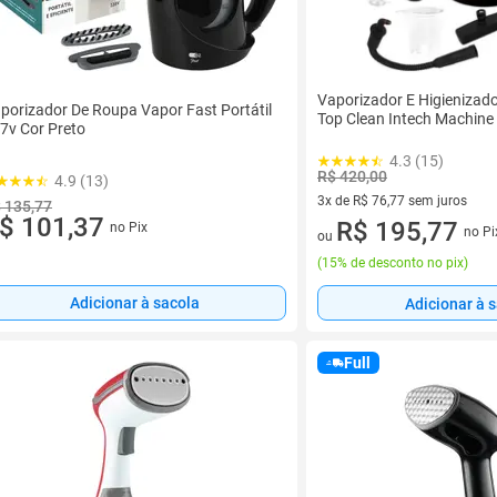
Vaporizador E Higienizad
porizador De Roupa Vapor Fast Portátil
Top Clean Intech Machine
7v Cor Preto
4.3 (15)
R$ 420,00
4.9 (13)
3x de R$ 76,77 sem juros
 135,77
$ 101,37
3 vez de R$ 76,77 sem juros
R$ 195,77
no Pix
no Pi
ou
(
15% de desconto no pix
)
Adicionar à sacola
Adicionar à 
Full