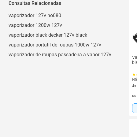
Bivolt
Consultas Relacionadas
220v
vaporizador 127v ho080
vaporizador 1200w 127v
vaporizador black decker 127v black
vaporizador portatil de roupas 1000w 127v
vaporizador de roupas passadeira a vapor 127v
Va
bl
R$
4x
4 v
o