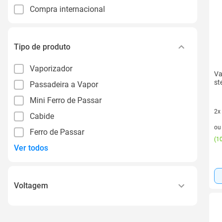
Compra internacional
Tipo de produto
Vaporizador
Va
st
Passadeira a Vapor
Mini Ferro de Passar
2x
Cabide
2 v
o
Ferro de Passar
(
10
Ver todos
Voltagem
110v