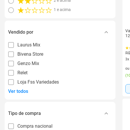
2 e acima
1 e acima
Va
Vendido por
12
Laurus Mix
R$
Bivena Store
3x
Genzo Mix
3 v
o
Relet
(
10
Loja Fss Variedades
Ver todos
Tipo de compra
Compra nacional