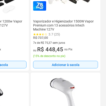
or 1200w Vapor
Vaporizador e Higienizador 1500W Vapor
 127V
Premium com 13 acessórios Intech
Machine 127V
3.7 (25)
R$ 737,00
7x de R$ 75,37 sem juros
7 vez de R$ 75,37 sem juros
R$ 448,45
x
no Pix
ou
(
15% de desconto no pix
)
sacola
Adicionar à sacola