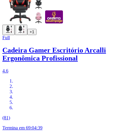
+1
Full
Cadeira Gamer Escritório Arcalli
Ergonômica Profissional
4.6
(81)
Termina em
69:04:38