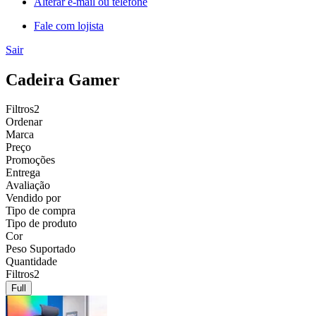
Alterar e-mail ou telefone
Fale com lojista
Sair
Cadeira Gamer
Filtros
2
Ordenar
Marca
Preço
Promoções
Entrega
Avaliação
Vendido por
Tipo de compra
Tipo de produto
Cor
Peso Suportado
Quantidade
Filtros
2
Full