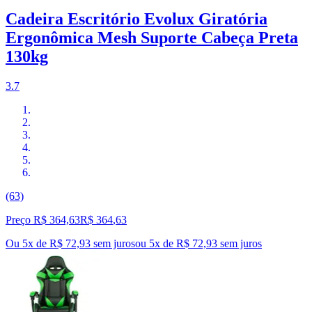
Cadeira Escritório Evolux Giratória
Ergonômica Mesh Suporte Cabeça Preta
130kg
3.7
(63)
Preço R$ 364,63
R$
364
,
63
Ou 5x de R$ 72,93 sem juros
ou
5
x de
R$ 72,93
sem juros