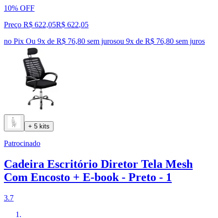
10% OFF
Preço R$ 622,05
R$
622
,
05
no Pix
Ou 9x de R$ 76,80 sem juros
ou
9
x de
R$ 76,80
sem juros
+ 5 kits
Patrocinado
Cadeira Escritório Diretor Tela Mesh
Com Encosto + E-book - Preto - 1
3.7