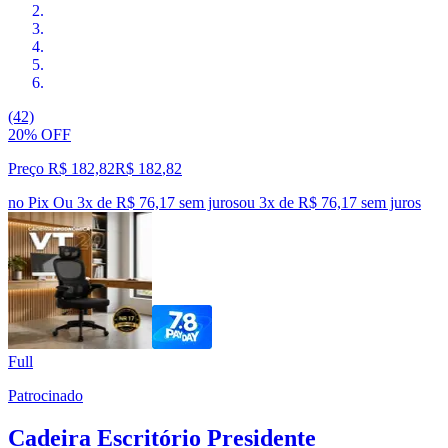
(42)
20% OFF
Preço R$ 182,82
R$
182
,
82
no Pix
Ou 3x de R$ 76,17 sem juros
ou
3
x de
R$ 76,17
sem juros
Full
Patrocinado
Cadeira Escritório Presidente