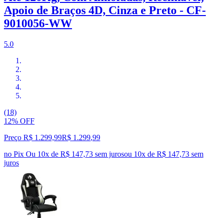
Apoio de Braços 4D, Cinza e Preto - CF-
9010056-WW
5.0
(18)
12% OFF
Preço R$ 1.299,99
R$
1.299
,
99
no Pix
Ou 10x de R$ 147,73 sem juros
ou
10
x de
R$ 147,73
sem
juros