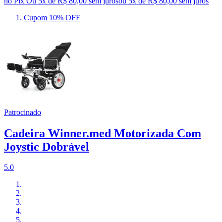
no Pix
Ou 5x de R$ 80,00 sem juros
ou
5
x de
R$ 80,00
sem juros
Cupom 10% OFF
Patrocinado
Cadeira Winner.med Motorizada Com
Joystic Dobrável
5.0