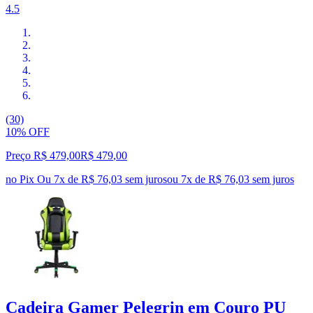
4.5
(30)
10% OFF
Preço R$ 479,00
R$
479
,
00
no Pix
Ou 7x de R$ 76,03 sem juros
ou
7
x de
R$ 76,03
sem juros
Cadeira Gamer Pelegrin em Couro PU