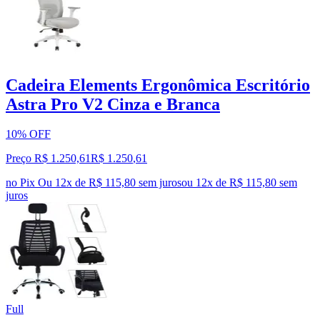
Cadeira Elements Ergonômica Escritório
Astra Pro V2 Cinza e Branca
10% OFF
Preço R$ 1.250,61
R$
1.250
,
61
no Pix
Ou 12x de R$ 115,80 sem juros
ou
12
x de
R$ 115,80
sem
juros
Full