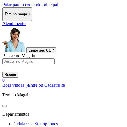
Pular para o conteudo principal
Tem no magalu
Atendimento
Digite seu CEP
Buscar no Magalu
Buscar
0
Boas vindas :)
Entre ou Cadastre-se
Tem no Magalu
Departamentos
Celulares e Smartphones