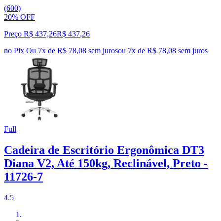
(600)
20% OFF
Preço R$ 437,26
R$
437
,
26
no Pix
Ou 7x de R$ 78,08 sem juros
ou
7
x de
R$ 78,08
sem juros
Full
Cadeira de Escritório Ergonômica DT3
Diana V2, Até 150kg, Reclinável, Preto -
11726-7
4.5