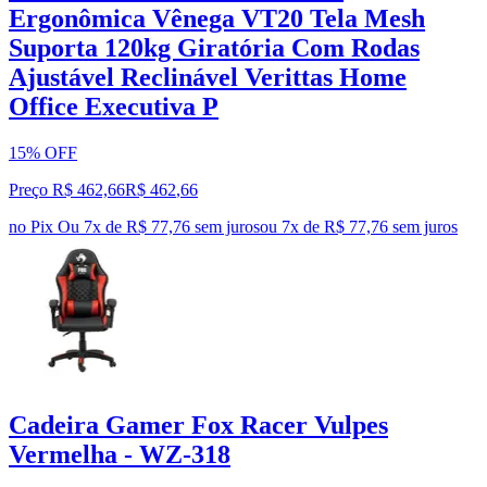
Ergonômica Vênega VT20 Tela Mesh
Suporta 120kg Giratória Com Rodas
Ajustável Reclinável Verittas Home
Office Executiva P
15% OFF
Preço R$ 462,66
R$
462
,
66
no Pix
Ou 7x de R$ 77,76 sem juros
ou
7
x de
R$ 77,76
sem juros
Cadeira Gamer Fox Racer Vulpes
Vermelha - WZ-318