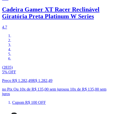
Cadeira Gamer XT Racer Reclinável
Giratória Preta Platinum W Series
4.7
(2835)
5% OFF
Preço R$ 1.282,49
R$
1.282
,
49
no Pix
Ou 10x de R$ 135,00 sem juros
ou
10
x de
R$ 135,00
sem
juros
Cupom R$ 100 OFF