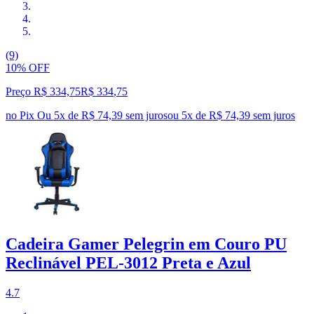
(9)
10% OFF
Preço R$ 334,75
R$
334
,
75
no Pix
Ou 5x de R$ 74,39 sem juros
ou
5
x de
R$ 74,39
sem juros
Cadeira Gamer Pelegrin em Couro PU
Reclinável PEL-3012 Preta e Azul
4.7