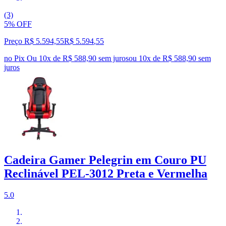
(3)
5% OFF
Preço R$ 5.594,55
R$
5.594
,
55
no Pix
Ou 10x de R$ 588,90 sem juros
ou
10
x de
R$ 588,90
sem
juros
Cadeira Gamer Pelegrin em Couro PU
Reclinável PEL-3012 Preta e Vermelha
5.0