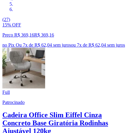
(27)
15% OFF
Preço R$ 369,16
R$
369
,
16
no Pix
Ou 7x de R$ 62,04 sem juros
ou
7
x de
R$ 62,04
sem juros
Full
Patrocinado
Cadeira Office Slim Eiffel Cinza
Concreto Base Giratória Rodinhas
Ajustável 120kg