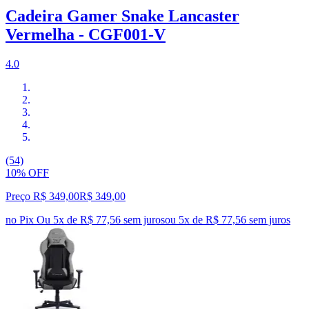
Cadeira Gamer Snake Lancaster
Vermelha - CGF001-V
4.0
(54)
10% OFF
Preço R$ 349,00
R$
349
,
00
no Pix
Ou 5x de R$ 77,56 sem juros
ou
5
x de
R$ 77,56
sem juros