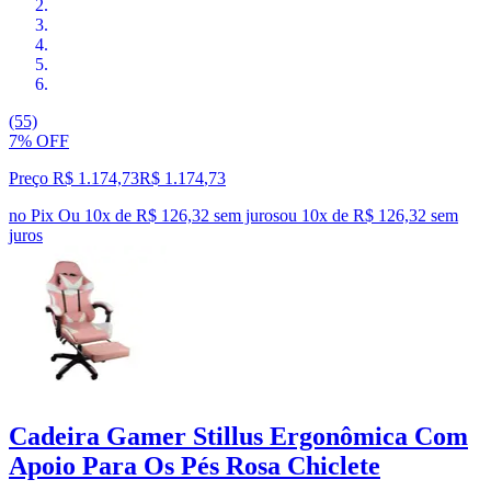
(55)
7% OFF
Preço R$ 1.174,73
R$
1.174
,
73
no Pix
Ou 10x de R$ 126,32 sem juros
ou
10
x de
R$ 126,32
sem
juros
Cadeira Gamer Stillus Ergonômica Com
Apoio Para Os Pés Rosa Chiclete