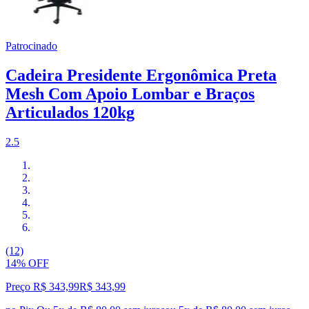
Patrocinado
Cadeira Presidente Ergonômica Preta
Mesh Com Apoio Lombar e Braços
Articulados 120kg
2.5
(12)
14% OFF
Preço R$ 343,99
R$
343
,
99