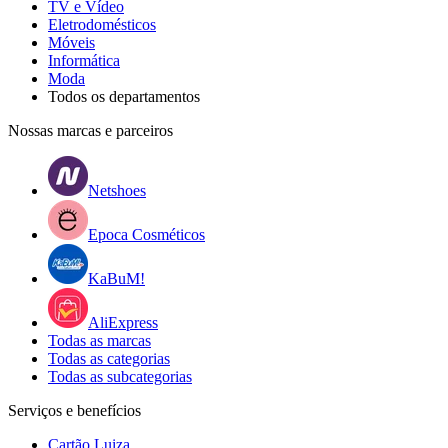
TV e Vídeo
Eletrodomésticos
Móveis
Informática
Moda
Todos os departamentos
Nossas marcas e parceiros
Netshoes
Epoca Cosméticos
KaBuM!
AliExpress
Todas as marcas
Todas as categorias
Todas as subcategorias
Serviços e benefícios
Cartão Luiza