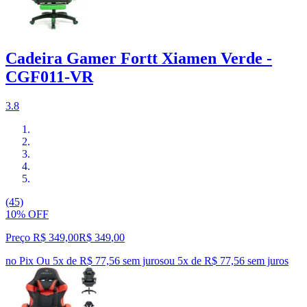
Cadeira Gamer Fortt Xiamen Verde -
CGF011-VR
3.8
(45)
10% OFF
Preço R$ 349,00
R$
349
,
00
no Pix
Ou 5x de R$ 77,56 sem juros
ou
5
x de
R$ 77,56
sem juros