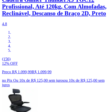
Profissional, Até 120kg, Com Almofadas,
Reclinável, Descanso de Braço 2D, Preto
4.8
(156)
12% OFF
Preço R$ 1.099,99
R$
1.099
,
99
no Pix
Ou 10x de R$ 125,00 sem juros
ou
10
x de
R$ 125,00
sem
juros