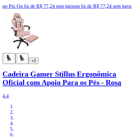
no Pix
Ou 6x de R$ 77,24 sem juros
ou
6
x de
R$ 77,24
sem juros
+2
Cadeira Gamer Stillus Ergonômica
Oficial com Apoio Para os Pés - Rosa
4.4