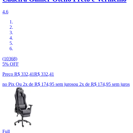
4.6
(10368)
5% OFF
Preço R$ 332,41
R$
332
,
41
no Pix
Ou 2x de R$ 174,95 sem juros
ou
2
x de
R$ 174,95
sem juros
Full