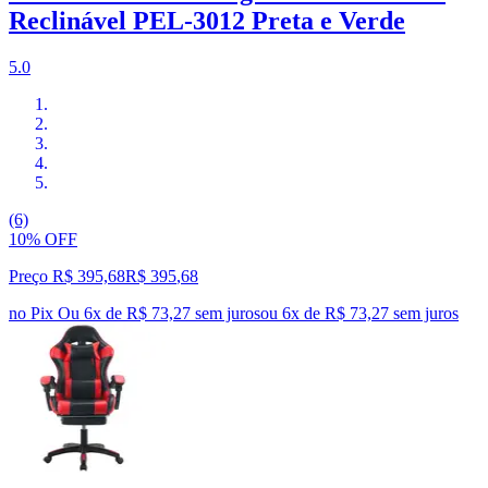
Reclinável PEL-3012 Preta e Verde
5.0
(6)
10% OFF
Preço R$ 395,68
R$
395
,
68
no Pix
Ou 6x de R$ 73,27 sem juros
ou
6
x de
R$ 73,27
sem juros