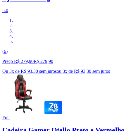
5.0
(6)
Preço R$ 279,90
R$
279
,
90
Ou 3x de R$ 93,30 sem juros
ou
3
x de
R$ 93,30
sem juros
Full
Cadeira Gamer Otello Preto e Vermelho