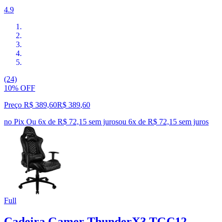
4.9
(24)
10% OFF
Preço R$ 389,60
R$
389
,
60
no Pix
Ou 6x de R$ 72,15 sem juros
ou
6
x de
R$ 72,15
sem juros
Full
Cadeira Gamer ThunderX3 TGC12