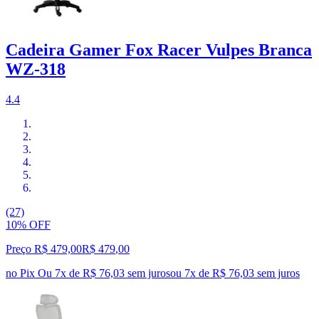
Cadeira Gamer Fox Racer Vulpes Branca
WZ-318
4.4
(27)
10% OFF
Preço R$ 479,00
R$
479
,
00
no Pix
Ou 7x de R$ 76,03 sem juros
ou
7
x de
R$ 76,03
sem juros