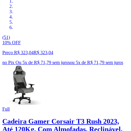
(51)
10% OFF
Preço R$ 323,04
R$
323
,
04
no Pix
Ou 5x de R$ 71,79 sem juros
ou
5
x de
R$ 71,79
sem juros
Full
Cadeira Gamer Corsair T3 Rush 2023,
Até 120Kg, Com Almofadas, Reclinável,