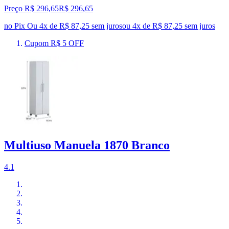
Preço R$ 296,65
R$
296
,
65
no Pix
Ou 4x de R$ 87,25 sem juros
ou
4
x de
R$ 87,25
sem juros
Cupom R$ 5 OFF
Multiuso Manuela 1870 Branco
4.1