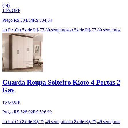
(14)
14% OFF
Preço R$ 334,54
R$
334
,
54
no Pix
Ou 5x de R$ 77,80 sem juros
ou
5
x de
R$ 77,80
sem juros
Guarda Roupa Solteiro Kioto 4 Portas 2
Gav
15% OFF
Preço R$ 526,92
R$
526
,
92
no Pix
Ou 8x de R$ 77,49 sem juros
ou
8
x de
R$ 77,49
sem juros