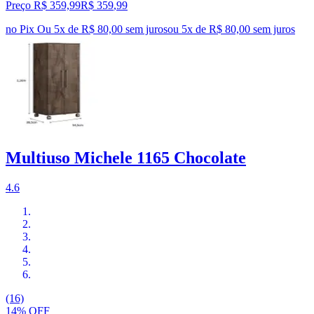
Preço R$ 359,99
R$
359
,
99
no Pix
Ou 5x de R$ 80,00 sem juros
ou
5
x de
R$ 80,00
sem juros
Multiuso Michele 1165 Chocolate
4.6
(16)
14% OFF