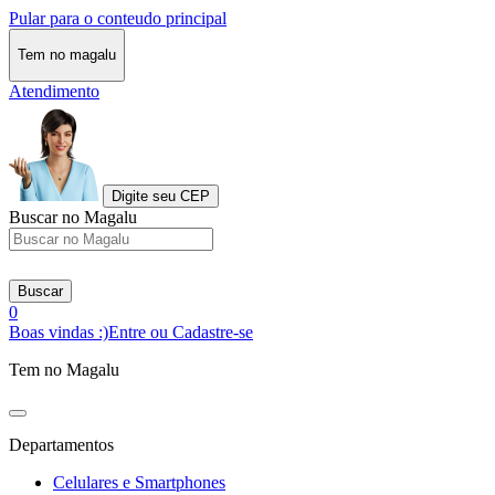
Pular para o conteudo principal
Tem no magalu
Atendimento
Digite seu CEP
Buscar no Magalu
Buscar
0
Boas vindas :)
Entre ou Cadastre-se
Tem no Magalu
Departamentos
Celulares e Smartphones