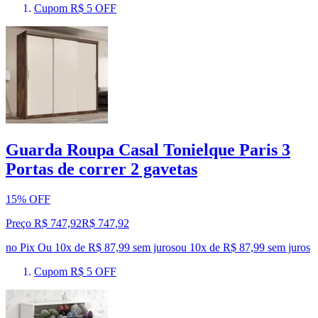
Cupom R$ 5 OFF
Guarda Roupa Casal Tonielque Paris 3
Portas de correr 2 gavetas
15% OFF
Preço R$ 747,92
R$
747
,
92
no Pix
Ou 10x de R$ 87,99 sem juros
ou
10
x de
R$ 87,99
sem juros
Cupom R$ 5 OFF