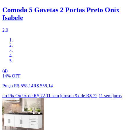
Comoda 5 Gavetas 2 Portas Preto Onix
Isabele
2.0
(4)
14% OFF
Preço R$ 558,14
R$
558
,
14
no Pix
Ou 9x de R$ 72,11 sem juros
ou
9
x de
R$ 72,11
sem juros