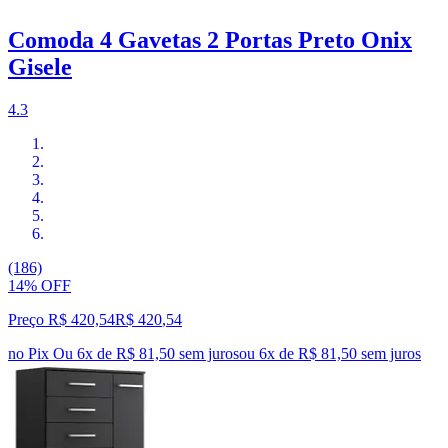
Comoda 4 Gavetas 2 Portas Preto Onix
Gisele
4.3
(186)
14% OFF
Preço R$ 420,54
R$
420
,
54
no Pix
Ou 6x de R$ 81,50 sem juros
ou
6
x de
R$ 81,50
sem juros