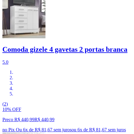
Comoda gizele 4 gavetas 2 portas branca
5.0
(2)
10% OFF
Preço R$ 440,99
R$
440
,
99
no Pix
Ou 6x de R$ 81,67 sem juros
ou
6
x de
R$ 81,67
sem juros