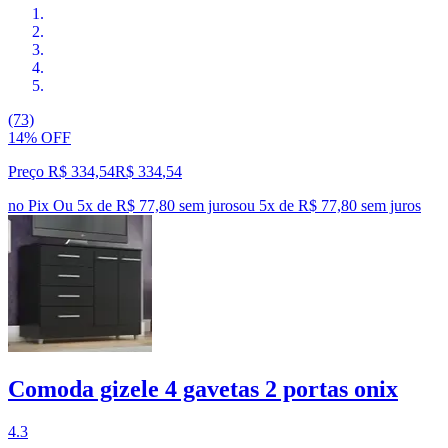
(73)
14% OFF
Preço R$ 334,54
R$
334
,
54
no Pix
Ou 5x de R$ 77,80 sem juros
ou
5
x de
R$ 77,80
sem juros
Comoda gizele 4 gavetas 2 portas onix
4.3