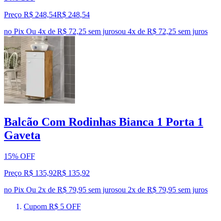
Preço R$ 248,54
R$
248
,
54
no Pix
Ou 4x de R$ 72,25 sem juros
ou
4
x de
R$ 72,25
sem juros
Balcão Com Rodinhas Bianca 1 Porta 1
Gaveta
15% OFF
Preço R$ 135,92
R$
135
,
92
no Pix
Ou 2x de R$ 79,95 sem juros
ou
2
x de
R$ 79,95
sem juros
Cupom R$ 5 OFF