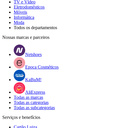
TV e Vídeo
Eletrodomésticos
Móveis
Informática
Moda
Todos os departamentos
Nossas marcas e parceiros
Netshoes
Epoca Cosméticos
KaBuM!
AliExpress
Todas as marcas
Todas as categorias
Todas as subcategorias
Serviços e benefícios
Cartão Luiza