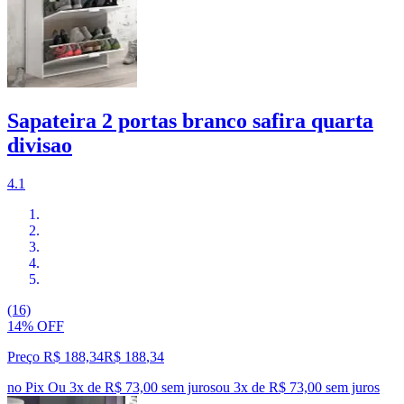
Sapateira 2 portas branco safira quarta
divisao
4.1
(16)
14% OFF
Preço R$ 188,34
R$
188
,
34
no Pix
Ou 3x de R$ 73,00 sem juros
ou
3
x de
R$ 73,00
sem juros