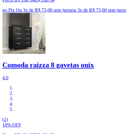
no Pix
Ou 3x de R$ 73,00 sem juros
ou
3
x de
R$ 73,00
sem juros
Comoda raizza 8 gavetas onix
4.0
(2)
10% OFF