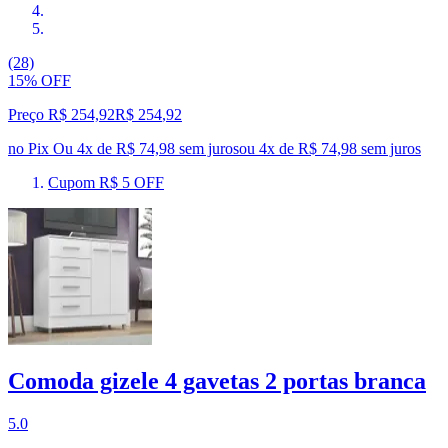
(28)
15% OFF
Preço R$ 254,92
R$
254
,
92
no Pix
Ou 4x de R$ 74,98 sem juros
ou
4
x de
R$ 74,98
sem juros
Cupom R$ 5 OFF
Comoda gizele 4 gavetas 2 portas branca
5.0