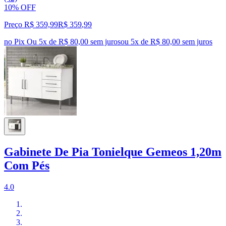
10% OFF
Preço R$ 359,99
R$
359
,
99
no Pix
Ou 5x de R$ 80,00 sem juros
ou
5
x de
R$ 80,00
sem juros
Gabinete De Pia Tonielque Gemeos 1,20m
Com Pés
4.0