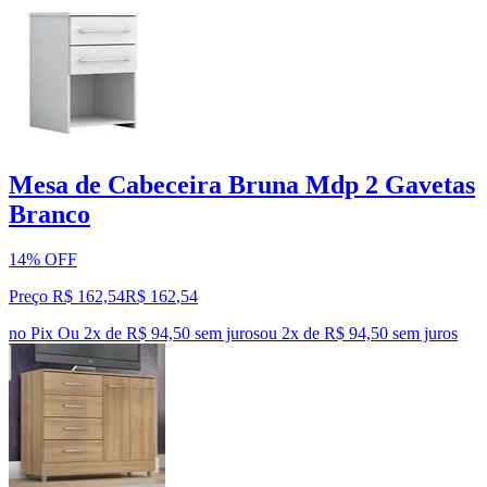
Mesa de Cabeceira Bruna Mdp 2 Gavetas
Branco
14% OFF
Preço R$ 162,54
R$
162
,
54
no Pix
Ou 2x de R$ 94,50 sem juros
ou
2
x de
R$ 94,50
sem juros