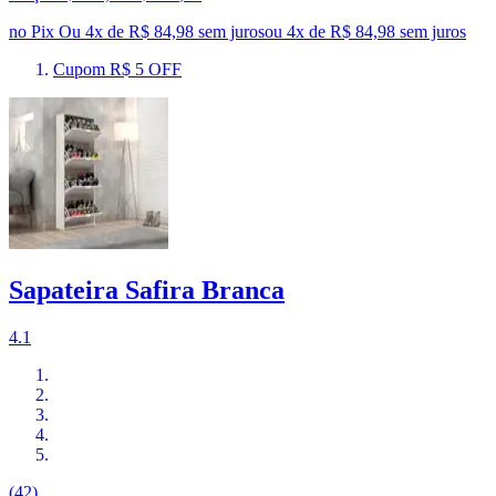
no Pix
Ou 4x de R$ 84,98 sem juros
ou
4
x de
R$ 84,98
sem juros
Cupom R$ 5 OFF
Sapateira Safira Branca
4.1
(42)