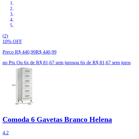
(2)
10% OFF
Preço R$ 440,99
R$
440
,
99
no Pix
Ou 6x de R$ 81,67 sem juros
ou
6
x de
R$ 81,67
sem juros
Comoda 6 Gavetas Branco Helena
4.2