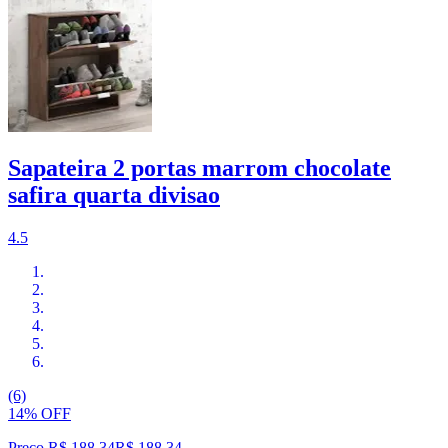
Sapateira 2 portas marrom chocolate
safira quarta divisao
4.5
(6)
14% OFF
Preço R$ 188,34
R$
188
,
34