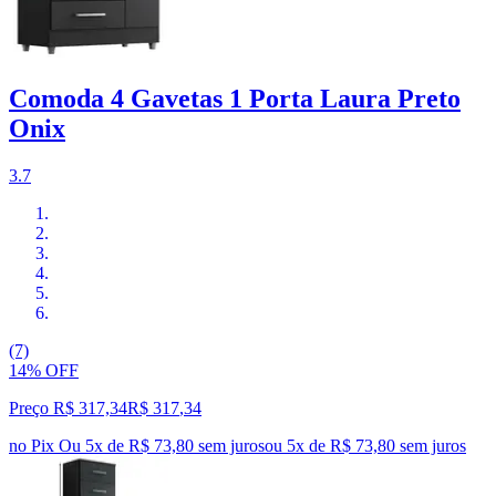
Comoda 4 Gavetas 1 Porta Laura Preto
Onix
3.7
(7)
14% OFF
Preço R$ 317,34
R$
317
,
34
no Pix
Ou 5x de R$ 73,80 sem juros
ou
5
x de
R$ 73,80
sem juros