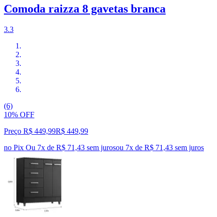
Comoda raizza 8 gavetas branca
3.3
(6)
10% OFF
Preço R$ 449,99
R$
449
,
99
no Pix
Ou 7x de R$ 71,43 sem juros
ou
7
x de
R$ 71,43
sem juros