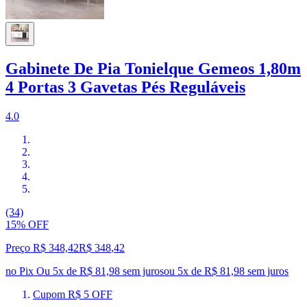
Gabinete De Pia Tonielque Gemeos 1,80m
4 Portas 3 Gavetas Pés Reguláveis
4.0
(34)
15% OFF
Preço R$ 348,42
R$
348
,
42
no Pix
Ou 5x de R$ 81,98 sem juros
ou
5
x de
R$ 81,98
sem juros
Cupom R$ 5 OFF