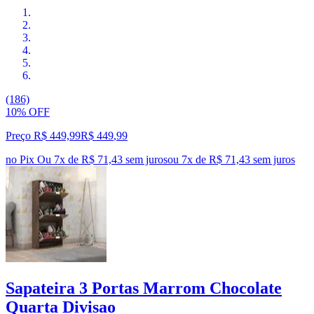
(186)
10% OFF
Preço R$ 449,99
R$
449
,
99
no Pix
Ou 7x de R$ 71,43 sem juros
ou
7
x de
R$ 71,43
sem juros
Sapateira 3 Portas Marrom Chocolate
Quarta Divisao