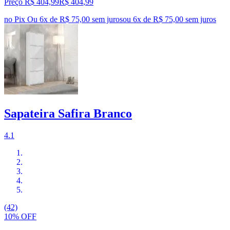
Preço R$ 404,99
R$
404
,
99
no Pix
Ou 6x de R$ 75,00 sem juros
ou
6
x de
R$ 75,00
sem juros
Sapateira Safira Branco
4.1
(42)
10% OFF