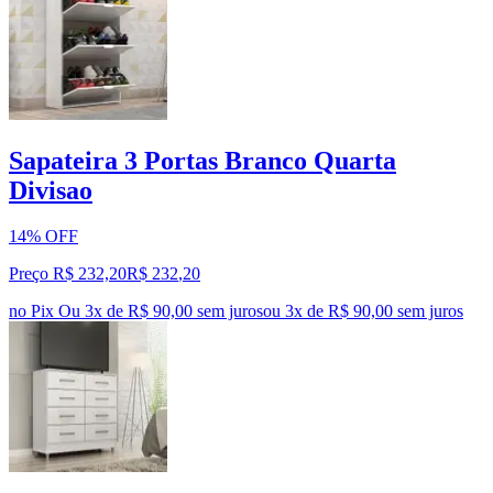
Sapateira 3 Portas Branco Quarta
Divisao
14% OFF
Preço R$ 232,20
R$
232
,
20
no Pix
Ou 3x de R$ 90,00 sem juros
ou
3
x de
R$ 90,00
sem juros