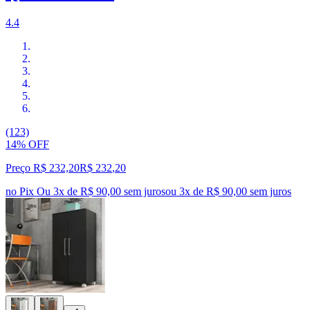
4.4
(123)
14% OFF
Preço R$ 232,20
R$
232
,
20
no Pix
Ou 3x de R$ 90,00 sem juros
ou
3
x de
R$ 90,00
sem juros