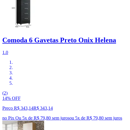
Comoda 6 Gavetas Preto Onix Helena
1.0
(2)
14% OFF
Preço R$ 343,14
R$
343
,
14
no Pix
Ou 5x de R$ 79,80 sem juros
ou
5
x de
R$ 79,80
sem juros