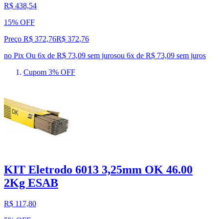
R$ 438,54
15% OFF
Preço R$ 372,76
R$
372
,
76
no Pix
Ou 6x de R$ 73,09 sem juros
ou
6
x de
R$ 73,09
sem juros
Cupom 3% OFF
KIT Eletrodo 6013 3,25mm OK 46.00
2Kg ESAB
R$ 117,80