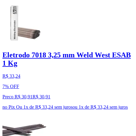
Eletrodo 7018 3,25 mm Weld West ESAB
1 Kg
R$ 33,24
7% OFF
Preço R$ 30,91
R$
30
,
91
no Pix
Ou 1x de R$ 33,24 sem juros
ou
1
x de
R$ 33,24
sem juros