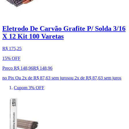
Eletrodo De Carvão Grafite P/ Solda 3/16
X 12 Kit 100 Varetas
R$ 175,25
15% OFF
Preço R$ 148,96
R$
148
,
96
no Pix
Ou 2x de R$ 87,63 sem juros
ou
2
x de
R$ 87,63
sem juros
Cupom 3% OFF