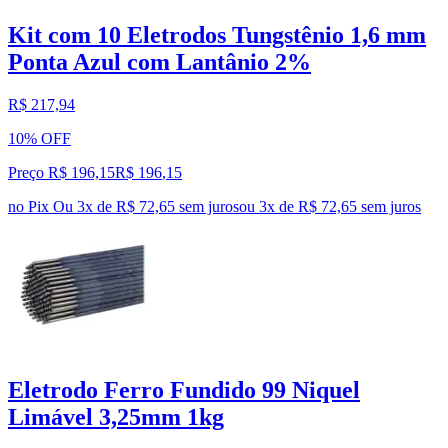
Kit com 10 Eletrodos Tungstênio 1,6 mm
Ponta Azul com Lantânio 2%
R$ 217,94
10% OFF
Preço R$ 196,15
R$
196
,
15
no Pix
Ou 3x de R$ 72,65 sem juros
ou
3
x de
R$ 72,65
sem juros
Eletrodo Ferro Fundido 99 Niquel
Limável 3,25mm 1kg