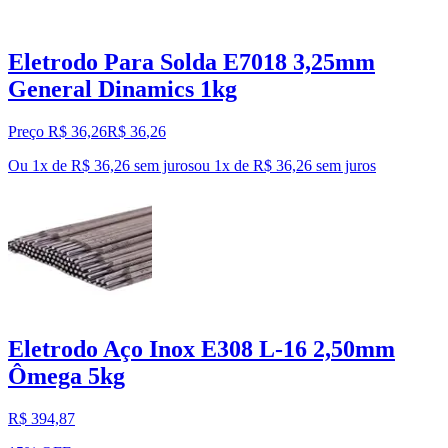
Eletrodo Para Solda E7018 3,25mm
General Dinamics 1kg
Preço R$ 36,26
R$
36
,
26
Ou 1x de R$ 36,26 sem juros
ou
1
x de
R$ 36,26
sem juros
Eletrodo Aço Inox E308 L-16 2,50mm
Ômega 5kg
R$ 394,87