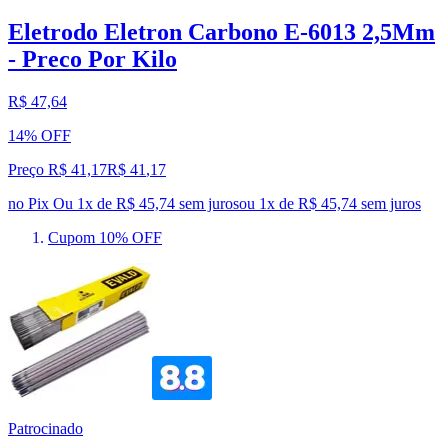
Eletrodo Eletron Carbono E-6013 2,5Mm
- Preco Por Kilo
R$ 47,64
14% OFF
Preço R$ 41,17
R$
41
,
17
no Pix
Ou 1x de R$ 45,74 sem juros
ou
1
x de
R$ 45,74
sem juros
Cupom 10% OFF
Patrocinado