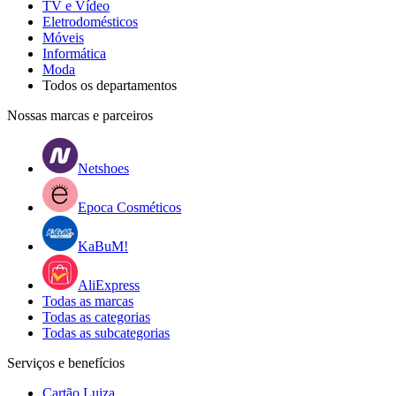
TV e Vídeo
Eletrodomésticos
Móveis
Informática
Moda
Todos os departamentos
Nossas marcas e parceiros
Netshoes
Epoca Cosméticos
KaBuM!
AliExpress
Todas as marcas
Todas as categorias
Todas as subcategorias
Serviços e benefícios
Cartão Luiza