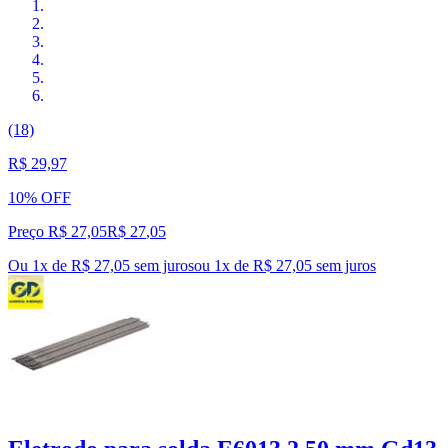
(18)
R$ 29,97
10% OFF
Preço R$ 27,05
R$
27
,
05
Ou 1x de R$ 27,05 sem juros
ou
1
x de
R$ 27,05
sem juros