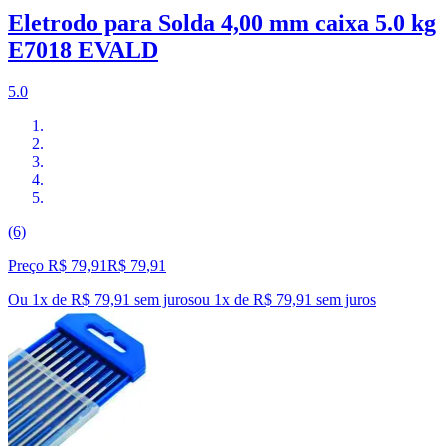
Eletrodo para Solda 4,00 mm caixa 5.0 kg
E7018 EVALD
5.0
(6)
Preço R$ 79,91
R$
79
,
91
Ou 1x de R$ 79,91 sem juros
ou
1
x de
R$ 79,91
sem juros