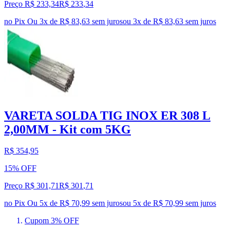
Preço R$ 233,34
R$
233
,
34
no Pix
Ou 3x de R$ 83,63 sem juros
ou
3
x de
R$ 83,63
sem juros
VARETA SOLDA TIG INOX ER 308 L
2,00MM - Kit com 5KG
R$ 354,95
15% OFF
Preço R$ 301,71
R$
301
,
71
no Pix
Ou 5x de R$ 70,99 sem juros
ou
5
x de
R$ 70,99
sem juros
Cupom 3% OFF