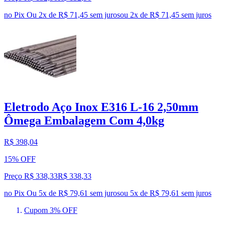
no Pix
Ou 2x de R$ 71,45 sem juros
ou
2
x de
R$ 71,45
sem juros
Eletrodo Aço Inox E316 L-16 2,50mm
Ômega Embalagem Com 4,0kg
R$ 398,04
15% OFF
Preço R$ 338,33
R$
338
,
33
no Pix
Ou 5x de R$ 79,61 sem juros
ou
5
x de
R$ 79,61
sem juros
Cupom 3% OFF