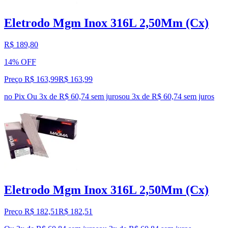
Eletrodo Mgm Inox 316L 2,50Mm (Cx)
R$ 189,80
14% OFF
Preço R$ 163,99
R$
163
,
99
no Pix
Ou 3x de R$ 60,74 sem juros
ou
3
x de
R$ 60,74
sem juros
Eletrodo Mgm Inox 316L 2,50Mm (Cx)
Preço R$ 182,51
R$
182
,
51