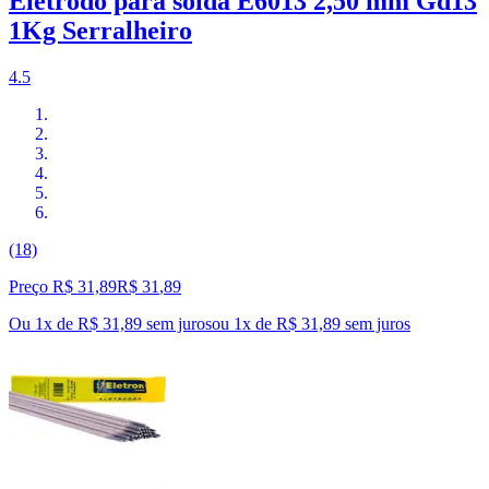
Eletrodo para solda E6013 2,50 mm Gd13
1Kg Serralheiro
4.5
(18)
Preço R$ 31,89
R$
31
,
89
Ou 1x de R$ 31,89 sem juros
ou
1
x de
R$ 31,89
sem juros