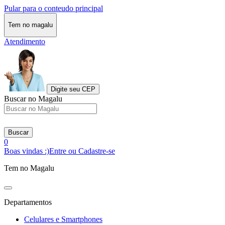
Pular para o conteudo principal
Tem no magalu
Atendimento
Digite seu CEP
Buscar no Magalu
Buscar
0
Boas vindas :)
Entre ou Cadastre-se
Tem no Magalu
Departamentos
Celulares e Smartphones