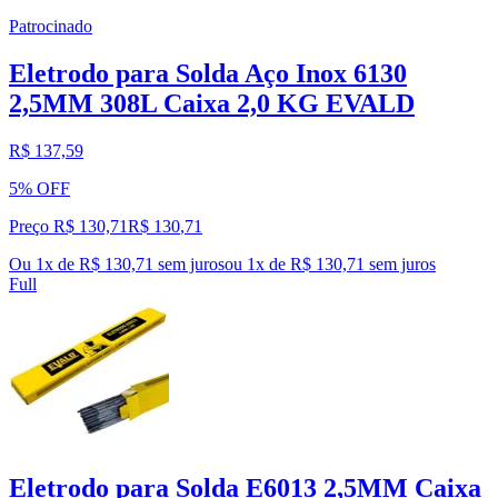
Patrocinado
Eletrodo para Solda Aço Inox 6130
2,5MM 308L Caixa 2,0 KG EVALD
R$ 137,59
5% OFF
Preço R$ 130,71
R$
130
,
71
Ou 1x de R$ 130,71 sem juros
ou
1
x de
R$ 130,71
sem juros
Full
Eletrodo para Solda E6013 2,5MM Caixa