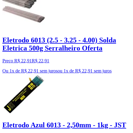
Eletrodo 6013 (2.5 - 3.25 - 4.00) Solda
Eletrica 500g Serralheiro Oferta
Preço R$ 22,91
R$
22
,
91
Ou 1x de R$ 22,91 sem juros
ou
1
x de
R$ 22,91
sem juros
Eletrodo Azul 6013 - 2,50mm - 1kg - JST