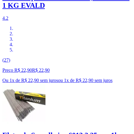
1 KG EVALD
4.2
(27)
Preço R$ 22,90
R$
22
,
90
Ou 1x de R$ 22,90 sem juros
ou
1
x de
R$ 22,90
sem juros