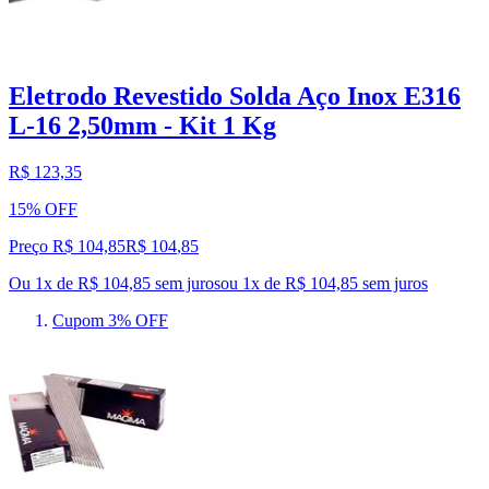
Eletrodo Revestido Solda Aço Inox E316
L-16 2,50mm - Kit 1 Kg
R$ 123,35
15% OFF
Preço R$ 104,85
R$
104
,
85
Ou 1x de R$ 104,85 sem juros
ou
1
x de
R$ 104,85
sem juros
Cupom 3% OFF