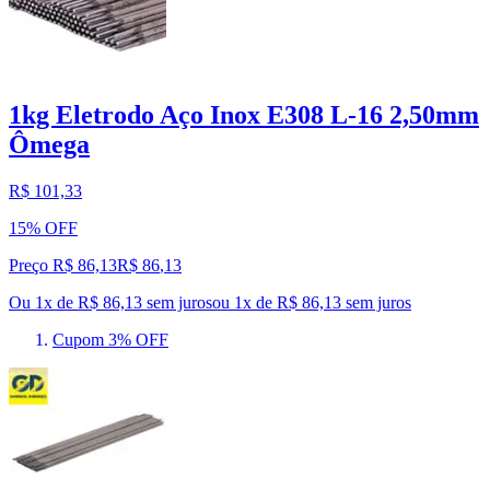
1kg Eletrodo Aço Inox E308 L-16 2,50mm
Ômega
R$ 101,33
15% OFF
Preço R$ 86,13
R$
86
,
13
Ou 1x de R$ 86,13 sem juros
ou
1
x de
R$ 86,13
sem juros
Cupom 3% OFF