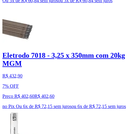
Ou 3x de R$ 60,84 sem juros
ou
3
x de
R$ 60,84
sem juros
Eletrodo 7018 - 3,25 x 350mm com 20kg
MGM
R$ 432,90
7% OFF
Preço R$ 402,60
R$
402
,
60
no Pix
Ou 6x de R$ 72,15 sem juros
ou
6
x de
R$ 72,15
sem juros