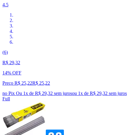
4.5
(6)
R$ 29,32
14% OFF
Preço R$ 25,22
R$
25
,
22
no Pix
Ou 1x de R$ 29,32 sem juros
ou
1
x de
R$ 29,32
sem juros
Full