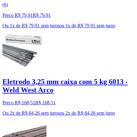
(6)
Preço R$ 79,91
R$
79
,
91
Ou 1x de R$ 79,91 sem juros
ou
1
x de
R$ 79,91
sem juros
Eletrodo 3,25 mm caixa com 5 kg 6013 -
Weld West Arco
Preço R$ 168,51
R$
168
,
51
Ou 2x de R$ 84,26 sem juros
ou
2
x de
R$ 84,26
sem juros