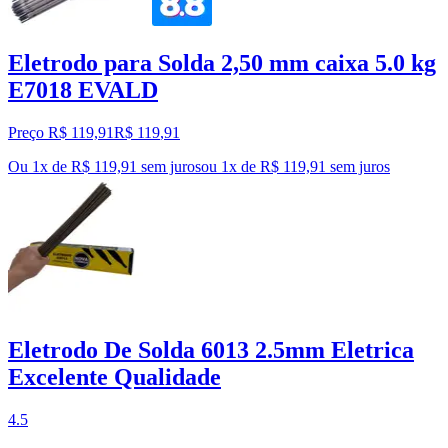
Eletrodo para Solda 2,50 mm caixa 5.0 kg
E7018 EVALD
Preço R$ 119,91
R$
119
,
91
Ou 1x de R$ 119,91 sem juros
ou
1
x de
R$ 119,91
sem juros
Eletrodo De Solda 6013 2.5mm Eletrica
Excelente Qualidade
4.5