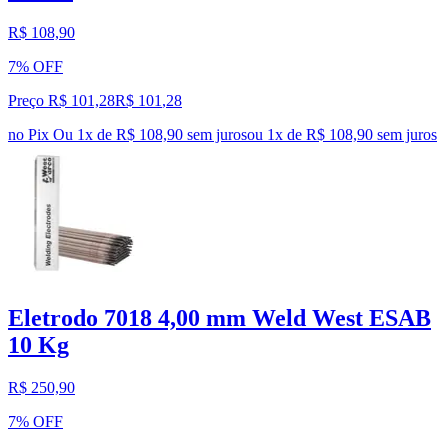
R$ 108,90
7% OFF
Preço R$ 101,28
R$
101
,
28
no Pix
Ou 1x de R$ 108,90 sem juros
ou
1
x de
R$ 108,90
sem juros
Eletrodo 7018 4,00 mm Weld West ESAB
10 Kg
R$ 250,90
7% OFF