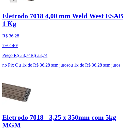
Eletrodo 7018 4,00 mm Weld West ESAB
1 Kg
R$ 36,28
7% OFF
Preço R$ 33,74
R$
33
,
74
no Pix
Ou 1x de R$ 36,28 sem juros
ou
1
x de
R$ 36,28
sem juros
Eletrodo 7018 - 3,25 x 350mm com 5kg
MGM