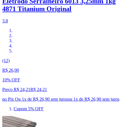
Eletrodo Serralheiro 6013 3,25mm 1kg
4871 Titanium Original
3.8
(12)
R$ 26,90
10% OFF
Preço R$ 24,21
R$
24
,
21
no Pix
Ou 1x de R$ 26,90 sem juros
ou
1
x de
R$ 26,90
sem juros
Cupom 5% OFF