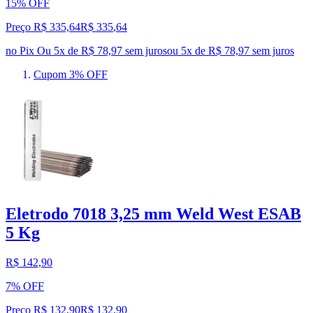
15% OFF
Preço R$ 335,64
R$
335
,
64
no Pix
Ou 5x de R$ 78,97 sem juros
ou
5
x de
R$ 78,97
sem juros
Cupom 3% OFF
Eletrodo 7018 3,25 mm Weld West ESAB
5 Kg
R$ 142,90
7% OFF
Preço R$ 132,90
R$
132
,
90