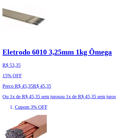
Eletrodo 6010 3,25mm 1kg Ômega
R$ 53,35
15% OFF
Preço R$ 45,35
R$
45
,
35
Ou 1x de R$ 45,35 sem juros
ou
1
x de
R$ 45,35
sem juros
Cupom 3% OFF