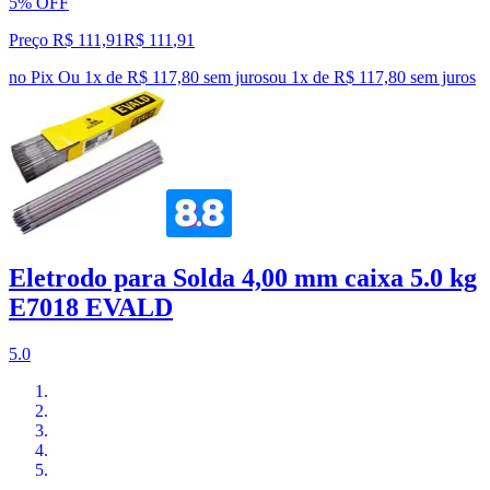
5% OFF
Preço R$ 111,91
R$
111
,
91
no Pix
Ou 1x de R$ 117,80 sem juros
ou
1
x de
R$ 117,80
sem juros
Eletrodo para Solda 4,00 mm caixa 5.0 kg
E7018 EVALD
5.0