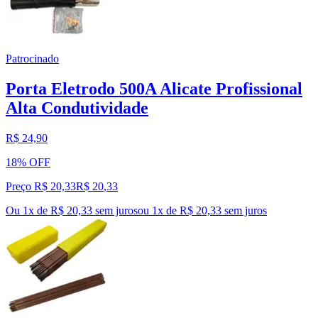
Patrocinado
Porta Eletrodo 500A Alicate Profissional
Alta Condutividade
R$ 24,90
18% OFF
Preço R$ 20,33
R$
20
,
33
Ou 1x de R$ 20,33 sem juros
ou
1
x de
R$ 20,33
sem juros